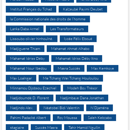
Institut Français du Tchad
Kalzeubé Payimi Deubet
la Commission nationale des droits de l’homme
Lanka Daba Armel
Les Transformateurs
Lissoubo olivier hinhoulné.
lycée Félix Eboué
Madjiguene Thiam
Mahamat Ahmat Alhabo
Mahamat Idriss Déby
Mahamat Idriss Déby Itno
Mahamat Nour Ibedou
Masra Succès
Max Kemkoye
Max Loalngar
Me Tchang Wei Tchang Houloulou
Minnamou Djobsou Ezechiel
Modeh Boy Trésor
Nadjidoumdé D. Florent
Nadjimbaye Dana Jonathan
Nadjindo Alex
Néatobeï Bidi Valentin
N’Djaména
Pahimi Padacké Albert
Roy Moussa
Saleh Kebzabo
stagiaire
Succès Masra
Tahir Hamid Nguilin