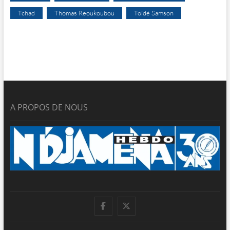
Tchad
Thomas Reoukoubou
Toïdé Samson
A PROPOS DE NOUS
facebook
twitter