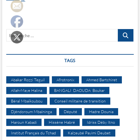
Wildona
annonce
sa
2ème
édition
Recherche
culturelle
…
TAGS
Abakar Rozzi Teguil
Afrotronix
Ahmed Bartchiret
Allah-Maye Halina
BANGALI DAOUDA Boukar
Béral Mbaïkoubou
Conseil militaire de transition
Djéndoroum Mbaïninga
Député
Hadre Dounia
Haroun Kabadi
Hissène Habré
Idriss Déby Itno
Institut Français du Tchad
Kalzeubé Payimi Deubet