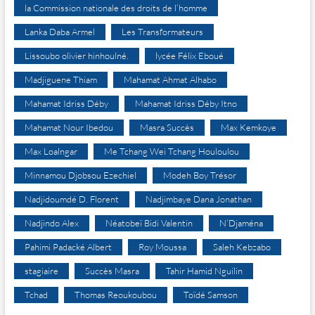
la Commission nationale des droits de l’homme
Lanka Daba Armel
Les Transformateurs
Lissoubo olivier hinhoulné.
lycée Félix Eboué
Madjiguene Thiam
Mahamat Ahmat Alhabo
Mahamat Idriss Déby
Mahamat Idriss Déby Itno
Mahamat Nour Ibedou
Masra Succès
Max Kemkoye
Max Loalngar
Me Tchang Wei Tchang Houloulou
Minnamou Djobsou Ezechiel
Modeh Boy Trésor
Nadjidoumdé D. Florent
Nadjimbaye Dana Jonathan
Nadjindo Alex
Néatobeï Bidi Valentin
N’Djaména
Pahimi Padacké Albert
Roy Moussa
Saleh Kebzabo
stagiaire
Succès Masra
Tahir Hamid Nguilin
Tchad
Thomas Reoukoubou
Toïdé Samson