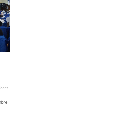
ident
mbre