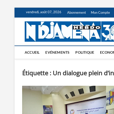
Skip
vendredi, août 07, 2026
Abonnement
Mon Compte
to
content
ACCUEIL
EVÉNEMENTS
POLITIQUE
ECONO
Étiquette :
Un dialogue plein d’