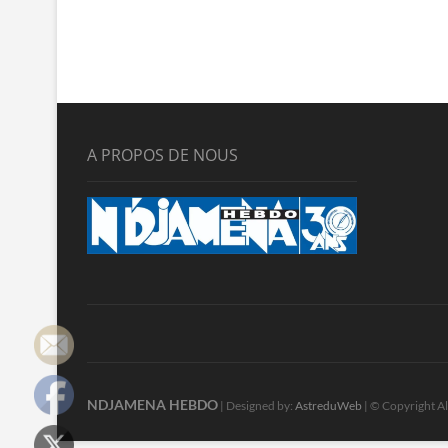
A PROPOS DE NOUS
NDJAMENA HEBDO
| Designed by:
AstreduWeb
| © Copyright Al