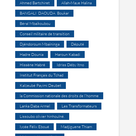
Ahmed Bartchiret
Allah-Maye Halina
BANGALI DAOUDA Boukar
Béral Mbaïkoubou
Conseil militaire de transition
Djéndoroum Mbaïninga
Député
Hadre Dounia
Haroun Kabadi
Hissène Habré
Idriss Déby Itno
Institut Français du Tchad
Kalzeubé Payimi Deubet
la Commission nationale des droits de l’homme
Lanka Daba Armel
Les Transformateurs
Lissoubo olivier hinhoulné.
lycée Félix Eboué
Madjiguene Thiam