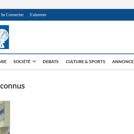
Se Connecter
S’abonner
NDJAMENA HEBDO
BI-HEBDO
MIE
SOCIÉTÉ
DEBATS
CULTURE & SPORTS
ANNONCE
inconnus