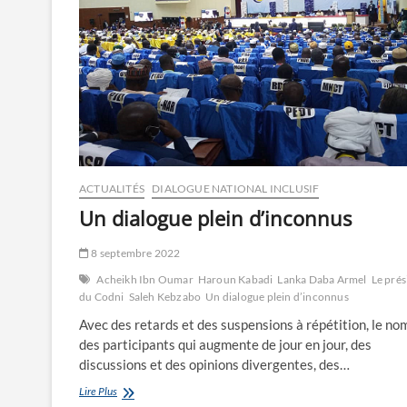
ACTUALITÉS
DIALOGUE NATIONAL INCLUSIF
Un dialogue plein d’inconnus
8 septembre 2022
Acheikh Ibn Oumar
Haroun Kabadi
Lanka Daba Armel
Le prés
du Codni
Saleh Kebzabo
Un dialogue plein d’inconnus
Avec des retards et des suspensions à répétition, le no
des participants qui augmente de jour en jour, des
discussions et des opinions divergentes, des…
Un
Lire Plus
dialogue