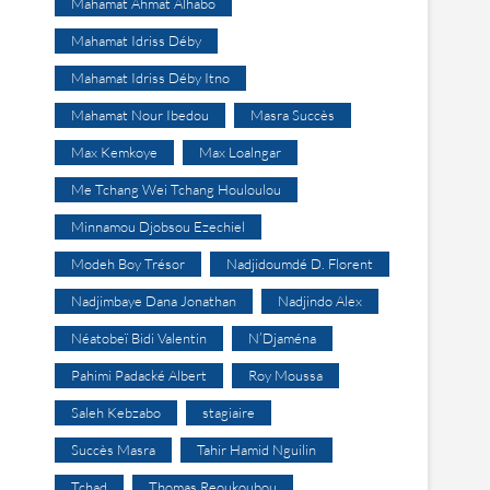
Mahamat Ahmat Alhabo
Mahamat Idriss Déby
Mahamat Idriss Déby Itno
Mahamat Nour Ibedou
Masra Succès
Max Kemkoye
Max Loalngar
Me Tchang Wei Tchang Houloulou
Minnamou Djobsou Ezechiel
Modeh Boy Trésor
Nadjidoumdé D. Florent
Nadjimbaye Dana Jonathan
Nadjindo Alex
Néatobeï Bidi Valentin
N’Djaména
Pahimi Padacké Albert
Roy Moussa
Saleh Kebzabo
stagiaire
Succès Masra
Tahir Hamid Nguilin
Tchad
Thomas Reoukoubou