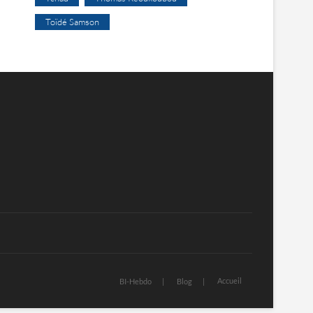
Toïdé Samson
Accueil
BI-Hebdo
Blog