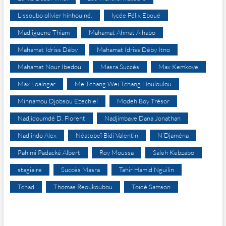
Lissoubo olivier hinhoulné.
lycée Félix Eboué
Madjiguene Thiam
Mahamat Ahmat Alhabo
Mahamat Idriss Déby
Mahamat Idriss Déby Itno
Mahamat Nour Ibedou
Masra Succès
Max Kemkoye
Max Loalngar
Me Tchang Wei Tchang Houloulou
Minnamou Djobsou Ezechiel
Modeh Boy Trésor
Nadjidoumdé D. Florent
Nadjimbaye Dana Jonathan
Nadjindo Alex
Néatobeï Bidi Valentin
N’Djaména
Pahimi Padacké Albert
Roy Moussa
Saleh Kebzabo
stagiaire
Succès Masra
Tahir Hamid Nguilin
Tchad
Thomas Reoukoubou
Toïdé Samson