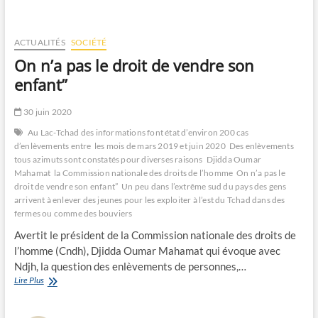
ACTUALITÉS
SOCIÉTÉ
On n’a pas le droit de vendre son
enfant”
30 juin 2020
Au Lac-Tchad des informations font état d’environ 200 cas
d’enlèvements entre les mois de mars 2019 et juin 2020
Des enlèvements
tous azimuts sont constatés pour diverses raisons
Djidda Oumar
Mahamat
la Commission nationale des droits de l’homme
On n’a pas le
droit de vendre son enfant”
Un peu dans l’extrême sud du pays des gens
arrivent à enlever des jeunes pour les exploiter à l’est du Tchad dans des
fermes ou comme des bouviers
Avertit le président de la Commission nationale des droits de
l’homme (Cndh), Djidda Oumar Mahamat qui évoque avec
Ndjh, la question des enlèvements de personnes,…
On
Lire Plus
n’a
pas
le