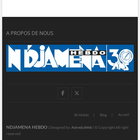
A PROPOS DE NOUS
facebook
twitter
Accueil
BI-Hebdo
Blog
NDJAMENA HEBDO
| Designed by:
AstreduWeb
| © Copyright All right
reserved