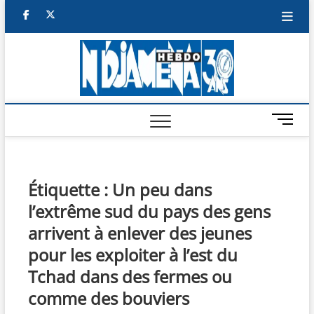
Skip
facebook
twitter
to
content
NDJAM
BI-HEBDO
HEBD
M
e
n
u
B
Étiquette :
Un peu dans
u
l’extrême sud du pays des gens
t
t
arrivent à enlever des jeunes
o
pour les exploiter à l’est du
n
Tchad dans des fermes ou
comme des bouviers