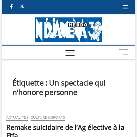
Skip
facebook
twitter
to
content
NDJAM
BI-HEBDO
HEBD
M
e
n
u
B
Étiquette :
Un spectacle qui
u
n’honore personne
t
t
o
n
ACTUALITÉS
CULTURE & SPORTS
Remake suicidaire de l’Ag élective à la
Ftfa