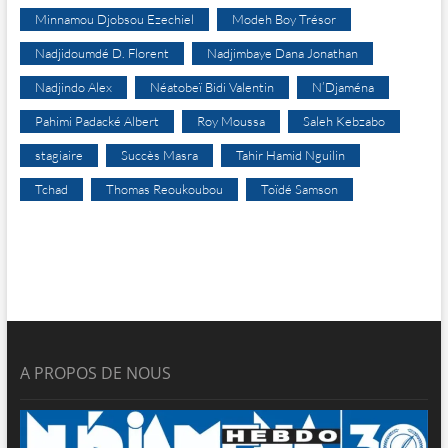
Minnamou Djobsou Ezechiel
Modeh Boy Trésor
Nadjidoumdé D. Florent
Nadjimbaye Dana Jonathan
Nadjindo Alex
Néatobeï Bidi Valentin
N’Djaména
Pahimi Padacké Albert
Roy Moussa
Saleh Kebzabo
stagiaire
Succès Masra
Tahir Hamid Nguilin
Tchad
Thomas Reoukoubou
Toïdé Samson
A PROPOS DE NOUS