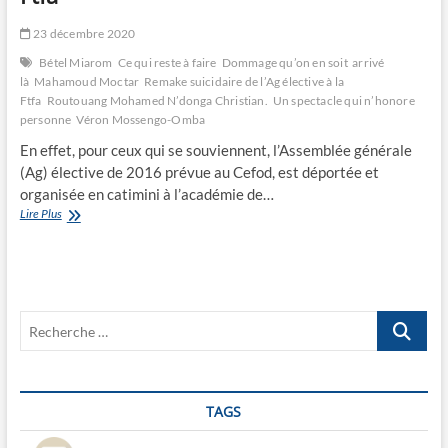
23 décembre 2020
Bétel Miarom
Ce qui reste à faire
Dommage qu’on en soit arrivé
là
Mahamoud Moctar
Remake suicidaire de l’Ag élective à la
Ftfa
Routouang Mohamed N’donga Christian.
Un spectacle qui n’honore
personne
Véron Mossengo-Omba
En effet, pour ceux qui se souviennent, l’Assemblée générale
(Ag) élective de 2016 prévue au Cefod, est déportée et
organisée en catimini à l’académie de…
Remake
Lire Plus
suicidaire
de
l’Ag
élective
à
Recherche
la
Ftfa
…
TAGS