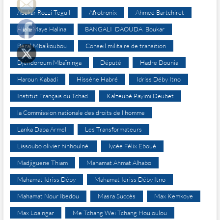
Abakar Rozzi Teguil
Afrotronix
Ahmed Bartchiret
Allah-Maye Halina
BANGALI DAOUDA Boukar
Béral Mbaïkoubou
Conseil militaire de transition
Djéndoroum Mbaïninga
Député
Hadre Dounia
Haroun Kabadi
Hissène Habré
Idriss Déby Itno
Institut Français du Tchad
Kalzeubé Payimi Deubet
la Commission nationale des droits de l’homme
Lanka Daba Armel
Les Transformateurs
Lissoubo olivier hinhoulné.
lycée Félix Eboué
Madjiguene Thiam
Mahamat Ahmat Alhabo
Mahamat Idriss Déby
Mahamat Idriss Déby Itno
Mahamat Nour Ibedou
Masra Succès
Max Kemkoye
Max Loalngar
Me Tchang Wei Tchang Houloulou