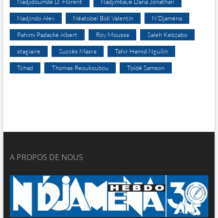
Nadjidoumdé D. Florent
Nadjimbaye Dana Jonathan
Nadjindo Alex
Néatobeï Bidi Valentin
N’Djaména
Pahimi Padacké Albert
Roy Moussa
Saleh Kebzabo
stagiaire
Succès Masra
Tahir Hamid Nguilin
Tchad
Thomas Reoukoubou
Toïdé Samson
A PROPOS DE NOUS