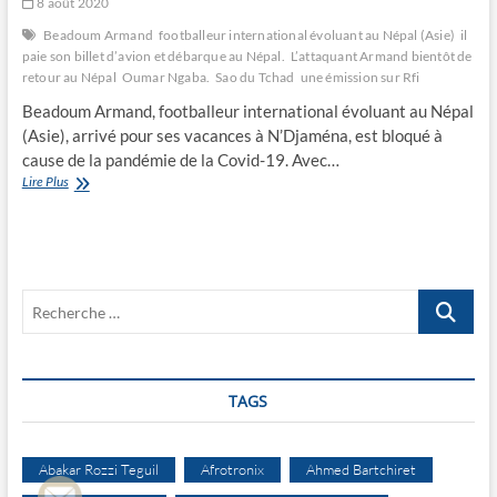
8 août 2020
Beadoum Armand
footballeur international évoluant au Népal (Asie)
il
paie son billet d’avion et débarque au Népal.
L’attaquant Armand bientôt de
retour au Népal
Oumar Ngaba.
Sao du Tchad
une émission sur Rfi
Beadoum Armand, footballeur international évoluant au Népal
(Asie), arrivé pour ses vacances à N’Djaména, est bloqué à
cause de la pandémie de la Covid-19. Avec…
L’attaquant
Lire Plus
Armand
bientôt
de
retour
au
Recherche
Népal
…
TAGS
Abakar Rozzi Teguil
Afrotronix
Ahmed Bartchiret