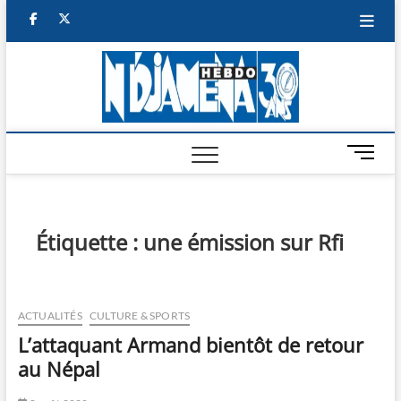
Skip
facebook
twitter
to
content
NDJAM
BI-HEBDO
HEBD
M
e
n
u
B
Étiquette :
une émission sur Rfi
u
t
t
o
ACTUALITÉS
CULTURE & SPORTS
n
L’attaquant Armand bientôt de retour
au Népal