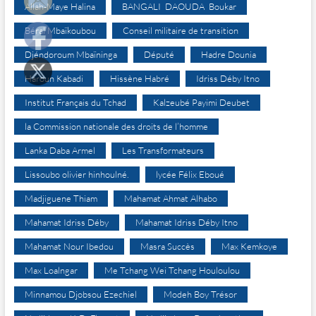
Allah-Maye Halina
BANGALI DAOUDA Boukar
Béral Mbaïkoubou
Conseil militaire de transition
Djéndoroum Mbaïninga
Député
Hadre Dounia
Haroun Kabadi
Hissène Habré
Idriss Déby Itno
Institut Français du Tchad
Kalzeubé Payimi Deubet
la Commission nationale des droits de l’homme
Lanka Daba Armel
Les Transformateurs
Lissoubo olivier hinhoulné.
lycée Félix Eboué
Madjiguene Thiam
Mahamat Ahmat Alhabo
Mahamat Idriss Déby
Mahamat Idriss Déby Itno
Mahamat Nour Ibedou
Masra Succès
Max Kemkoye
Max Loalngar
Me Tchang Wei Tchang Houloulou
Minnamou Djobsou Ezechiel
Modeh Boy Trésor