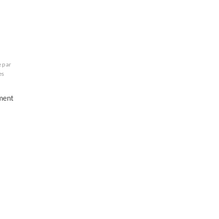
e par
es
iment