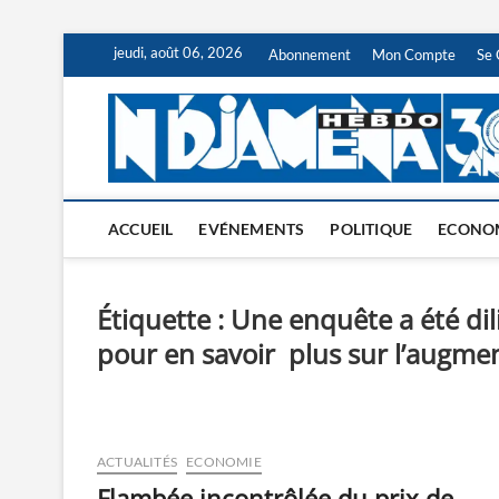
Skip
jeudi, août 06, 2026
Abonnement
Mon Compte
Se 
to
content
ACCUEIL
EVÉNEMENTS
POLITIQUE
ECONO
Étiquette :
Une enquête a été di
pour en savoir plus sur l’augmen
ACTUALITÉS
ECONOMIE
Flambée incontrôlée du prix de