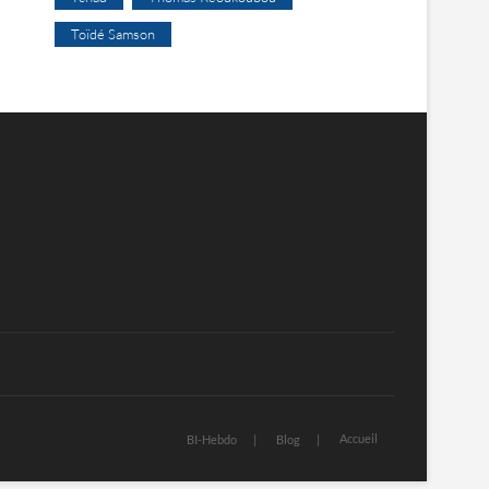
Toïdé Samson
Accueil
BI-Hebdo
Blog