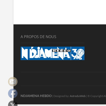
A PROPOS DE NOUS
NDJAMENA HEBDO
| Designed by:
AstreduWeb
| © Copyright Al