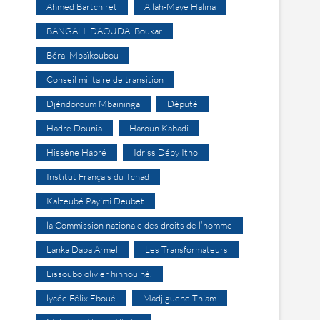
Ahmed Bartchiret
Allah-Maye Halina
BANGALI DAOUDA Boukar
Béral Mbaïkoubou
Conseil militaire de transition
Djéndoroum Mbaïninga
Député
Hadre Dounia
Haroun Kabadi
Hissène Habré
Idriss Déby Itno
Institut Français du Tchad
Kalzeubé Payimi Deubet
la Commission nationale des droits de l’homme
Lanka Daba Armel
Les Transformateurs
Lissoubo olivier hinhoulné.
lycée Félix Eboué
Madjiguene Thiam