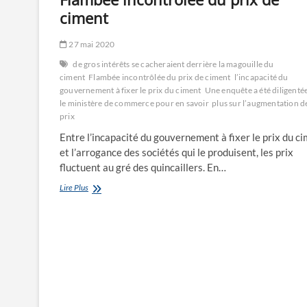
ciment
27 mai 2020
de gros intérêts se cacheraient derrière la magouille du
ciment
Flambée incontrôlée du prix de ciment
l’incapacité du
gouvernement à fixer le prix du ciment
Une enquête a été diligenté
le ministère de commerce pour en savoir plus sur l’augmentation d
prix
Entre l’incapacité du gouvernement à fixer le prix du c
et l’arrogance des sociétés qui le produisent, les prix
fluctuent au gré des quincaillers. En…
Flambée
Lire Plus
incontrôlée
du
prix
de
ciment