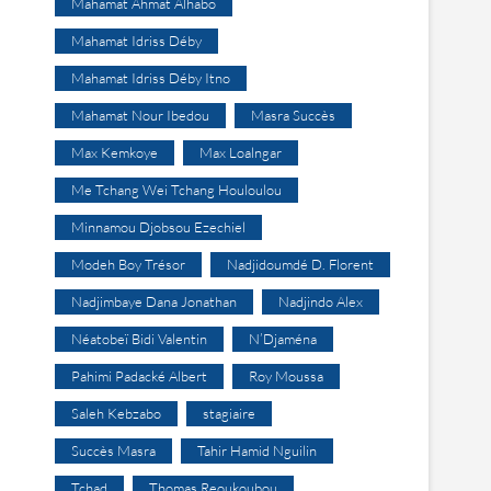
Mahamat Ahmat Alhabo
Mahamat Idriss Déby
Mahamat Idriss Déby Itno
Mahamat Nour Ibedou
Masra Succès
Max Kemkoye
Max Loalngar
Me Tchang Wei Tchang Houloulou
Minnamou Djobsou Ezechiel
Modeh Boy Trésor
Nadjidoumdé D. Florent
Nadjimbaye Dana Jonathan
Nadjindo Alex
Néatobeï Bidi Valentin
N’Djaména
Pahimi Padacké Albert
Roy Moussa
Saleh Kebzabo
stagiaire
Succès Masra
Tahir Hamid Nguilin
Tchad
Thomas Reoukoubou