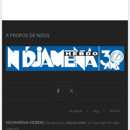
A PROPOS DE NOUS
facebook
twitter
Accueil
BI-Hebdo
Blog
NDJAMENA HEBDO
| Designed by:
AstreduWeb
| © Copyright All right
reserved