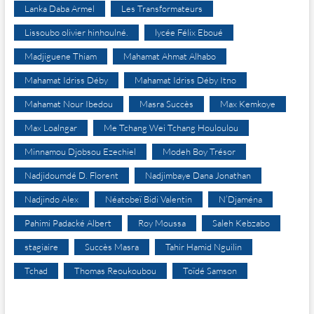
Lanka Daba Armel
Les Transformateurs
Lissoubo olivier hinhoulné.
lycée Félix Eboué
Madjiguene Thiam
Mahamat Ahmat Alhabo
Mahamat Idriss Déby
Mahamat Idriss Déby Itno
Mahamat Nour Ibedou
Masra Succès
Max Kemkoye
Max Loalngar
Me Tchang Wei Tchang Houloulou
Minnamou Djobsou Ezechiel
Modeh Boy Trésor
Nadjidoumdé D. Florent
Nadjimbaye Dana Jonathan
Nadjindo Alex
Néatobeï Bidi Valentin
N’Djaména
Pahimi Padacké Albert
Roy Moussa
Saleh Kebzabo
stagiaire
Succès Masra
Tahir Hamid Nguilin
Tchad
Thomas Reoukoubou
Toïdé Samson