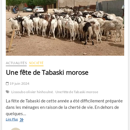
ACTUALITÉS
SOCIÉTÉ
Une fête de Tabaski morose
19 juin 2024
Lissoubo olivier hinhoulné.
Une fête de Tabaski morose
La fête de Tabaski de cette année a été difficilement préparée
dans les ménages en raison de la cherté de vie. En dehors de
quelques…
Une
Lire Plus
fête
de