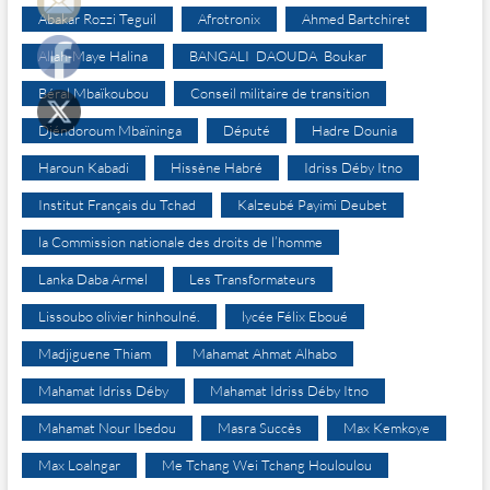
Abakar Rozzi Teguil
Afrotronix
Ahmed Bartchiret
Allah-Maye Halina
BANGALI DAOUDA Boukar
Béral Mbaïkoubou
Conseil militaire de transition
Djéndoroum Mbaïninga
Député
Hadre Dounia
Haroun Kabadi
Hissène Habré
Idriss Déby Itno
Institut Français du Tchad
Kalzeubé Payimi Deubet
la Commission nationale des droits de l’homme
Lanka Daba Armel
Les Transformateurs
Lissoubo olivier hinhoulné.
lycée Félix Eboué
Madjiguene Thiam
Mahamat Ahmat Alhabo
Mahamat Idriss Déby
Mahamat Idriss Déby Itno
Mahamat Nour Ibedou
Masra Succès
Max Kemkoye
Max Loalngar
Me Tchang Wei Tchang Houloulou