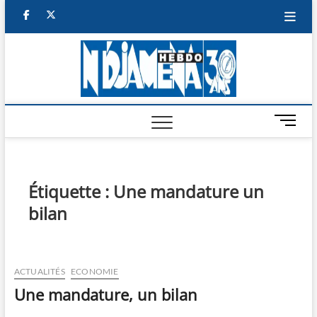
Skip
facebook
twitter
to
content
NDJAM
BI-HEBDO
HEBD
M
e
n
u
B
Étiquette :
Une mandature un
u
bilan
t
t
o
n
ACTUALITÉS
ECONOMIE
Une mandature, un bilan