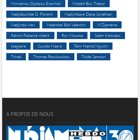
Minnamou Djobsou Ezechiel
Modeh Boy Trésor
Nadjidoumdé D. Florent
Nadjimbaye Dana Jonathan
Nadjindo Alex
Néatobeï Bidi Valentin
N’Djaména
Pahimi Padacké Albert
Roy Moussa
Saleh Kebzabo
stagiaire
Succès Masra
Tahir Hamid Nguilin
Tchad
Thomas Reoukoubou
Toïdé Samson
A PROPOS DE NOUS