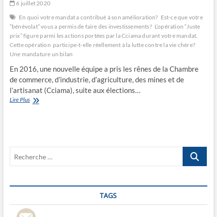
6 juillet 2020
En quoi votre mandat a contribué à son amélioration?
Est-ce que votre
“bénévolat” vous a permis de faire des investissements?
L’opération “Juste
prix” figure parmi les actions portées par la Cciama durant votre mandat.
Cette opération participe-t-elle réellement à la lutte contre la vie chère?
Une mandature un bilan
En 2016, une nouvelle équipe a pris les rênes de la Chambre
de commerce, d’industrie, d’agriculture, des mines et de
l’artisanat (Cciama), suite aux élections…
Une
Lire Plus
mandature,
un
bilan
Recherche
…
TAGS