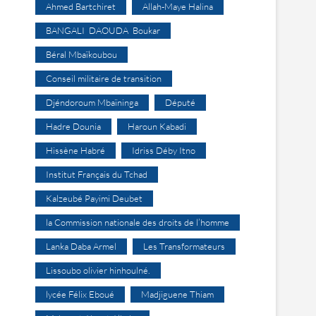
Ahmed Bartchiret
Allah-Maye Halina
BANGALI DAOUDA Boukar
Béral Mbaïkoubou
Conseil militaire de transition
Djéndoroum Mbaïninga
Député
Hadre Dounia
Haroun Kabadi
Hissène Habré
Idriss Déby Itno
Institut Français du Tchad
Kalzeubé Payimi Deubet
la Commission nationale des droits de l’homme
Lanka Daba Armel
Les Transformateurs
Lissoubo olivier hinhoulné.
lycée Félix Eboué
Madjiguene Thiam