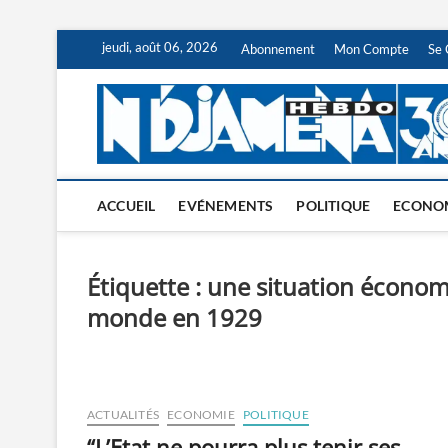
Skip
jeudi, août 06, 2026
Abonnement
Mon Compte
Se 
to
content
ACCUEIL
EVÉNEMENTS
POLITIQUE
ECONO
Étiquette :
une situation économ
monde en 1929
ACTUALITÉS
ECONOMIE
POLITIQUE
“L’Etat ne pourra plus tenir ses