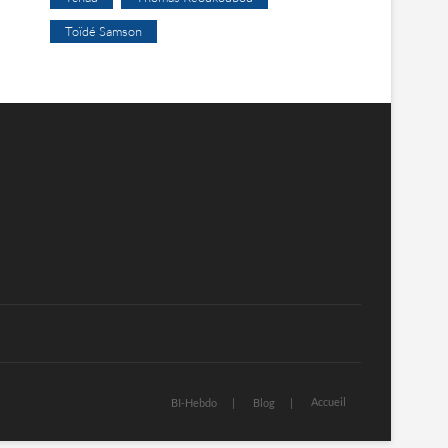
Toïdé Samson
Accueil
BI-Hebdo
Blog