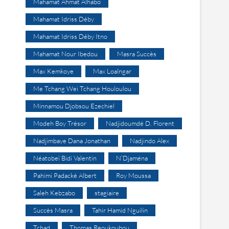
Mahamat Ahmat Alhabo
Mahamat Idriss Déby
Mahamat Idriss Déby Itno
Mahamat Nour Ibedou
Masra Succès
Max Kemkoye
Max Loalngar
Me Tchang Wei Tchang Houloulou
Minnamou Djobsou Ezechiel
Modeh Boy Trésor
Nadjidoumdé D. Florent
Nadjimbaye Dana Jonathan
Nadjindo Alex
Néatobeï Bidi Valentin
N’Djaména
Pahimi Padacké Albert
Roy Moussa
Saleh Kebzabo
stagiaire
Succès Masra
Tahir Hamid Nguilin
Tchad
Thomas Reoukoubou