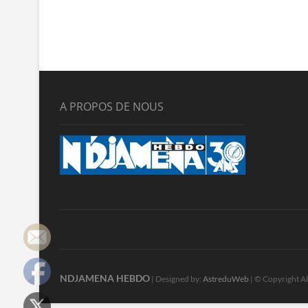
A PROPOS DE NOUS
NDJAMENA HEBDO
| Designed by:
AstreduWeb
| © Copyright Al