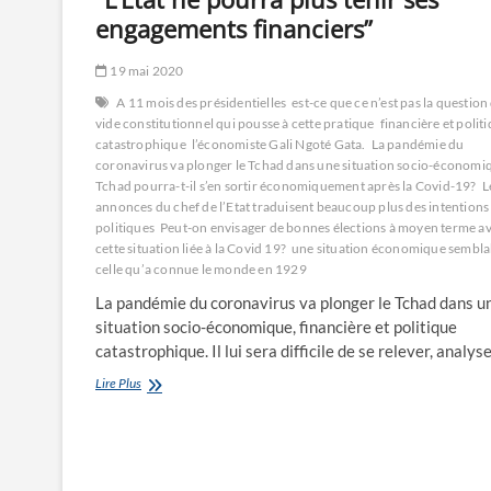
engagements financiers”
19 mai 2020
A 11 mois des présidentielles
est-ce que ce n’est pas la question
vide constitutionnel qui pousse à cette pratique
financière et polit
catastrophique
l’économiste Gali Ngoté Gata.
La pandémie du
coronavirus va plonger le Tchad dans une situation socio-économi
Tchad pourra-t-il s’en sortir économiquement après la Covid-19?
L
annonces du chef de l’Etat traduisent beaucoup plus des intentions
politiques
Peut-on envisager de bonnes élections à moyen terme a
cette situation liée à la Covid 19?
une situation économique sembla
celle qu’a connue le monde en 1929
La pandémie du coronavirus va plonger le Tchad dans u
situation socio-économique, financière et politique
catastrophique. Il lui sera difficile de se relever, analys
“L’Etat
Lire Plus
ne
pourra
plus
tenir
ses