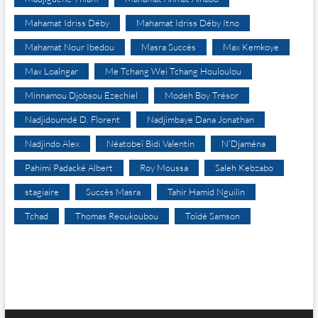
Mahamat Idriss Déby
Mahamat Idriss Déby Itno
Mahamat Nour Ibedou
Masra Succès
Max Kemkoye
Max Loalngar
Me Tchang Wei Tchang Houloulou
Minnamou Djobsou Ezechiel
Modeh Boy Trésor
Nadjidoumdé D. Florent
Nadjimbaye Dana Jonathan
Nadjindo Alex
Néatobeï Bidi Valentin
N’Djaména
Pahimi Padacké Albert
Roy Moussa
Saleh Kebzabo
stagiaire
Succès Masra
Tahir Hamid Nguilin
Tchad
Thomas Reoukoubou
Toïdé Samson