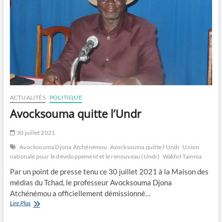
ACTUALITÉS
POLITIQUE
Avocksouma quitte l’Undr
30 juillet 2021
Avocksouma Djona Atchénémou
Avocksouma quitte l'Undr
Union
nationale pour le développement et le renouveau (Undr)
Wakhit Tamma
Par un point de presse tenu ce 30 juillet 2021 à la Maison des
médias du Tchad, le professeur Avocksouma Djona
Atchénémou a officiellement démissionné…
Avocksouma
Lire Plus
quitte
l’Undr