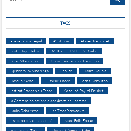
…
TAGS
Abakar Rozzi Teguil
Afrotronix
Ahmed Bartchiret
Allah-Maye Halina
BANGALI DAOUDA Boukar
Béral Mbaïkoubou
Conseil militaire de transition
Djéndoroum Mbaïninga
Député
Hadre Dounia
Haroun Kabadi
Hissène Habré
Idriss Déby Itno
Institut Français du Tchad
Kalzeubé Payimi Deubet
la Commission nationale des droits de l’homme
Lanka Daba Armel
Les Transformateurs
Lissoubo olivier hinhoulné.
lycée Félix Eboué
Madjiguene Thiam
Mahamat Ahmat Alhabo