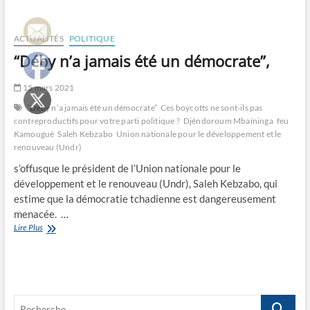
ACTUALITÉS
POLITIQUE
“Déby n’a jamais été un démocrate”,
15 mars 2021
“Déby n’a jamais été un démocrate”
Ces boycotts ne sont-ils pas
contreproductifs pour votre parti politique ?
Djéndoroum Mbaïninga
feu
Kamougué
Saleh Kebzabo
Union nationale pour le développement et le
renouveau (Undr)
s’offusque le président de l’Union nationale pour le
développement et le renouveau (Undr), Saleh Kebzabo, qui
estime que la démocratie tchadienne est dangereusement
menacée. …
“Déby
Lire Plus
n’a
jamais
été
un
démocrate”,
Recherche