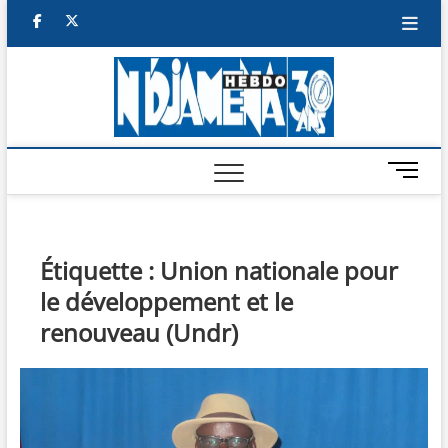
Skip
facebook
twitter
to
content
NDJAM
BI-HEBDO
HEBD
M
e
n
u
B
Étiquette :
Union nationale pour
u
le développement et le
t
t
renouveau (Undr)
o
n