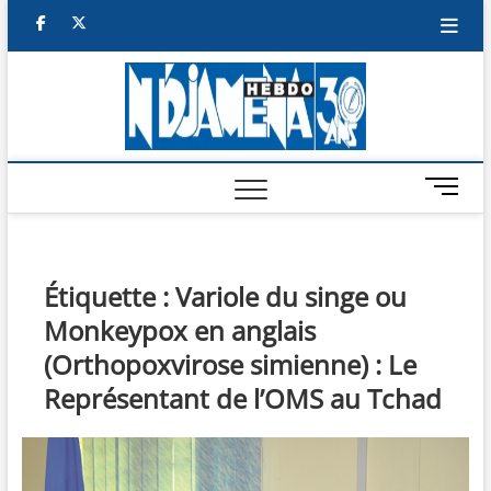
Skip
facebook
twitter
to
content
NDJAM
BI-HEBDO
HEBD
M
e
n
u
B
Étiquette :
Variole du singe ou
u
Monkeypox en anglais
t
t
(Orthopoxvirose simienne) : Le
o
Représentant de l’OMS au Tchad
n