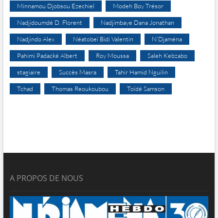
Minnamou Djobsou Ezechiel
Modeh Boy Trésor
Nadjidoumdé D. Florent
Nadjimbaye Dana Jonathan
Nadjindo Alex
Néatobeï Bidi Valentin
N’Djaména
Pahimi Padacké Albert
Roy Moussa
Saleh Kebzabo
stagiaire
Succès Masra
Tahir Hamid Nguilin
Tchad
Thomas Reoukoubou
Toïdé Samson
A PROPOS DE NOUS