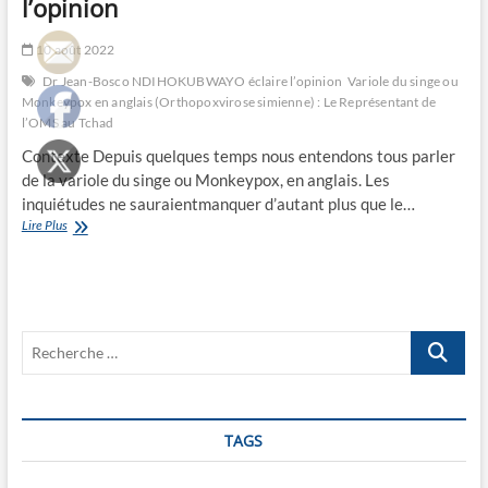
l’opinion
10 août 2022
Dr Jean-Bosco NDIHOKUBWAYO éclaire l’opinion
Variole du singe ou
Monkeypox en anglais (Orthopoxvirose simienne) : Le Représentant de
l’OMS au Tchad
Contexte Depuis quelques temps nous entendons tous parler
de la variole du singe ou Monkeypox, en anglais. Les
inquiétudes ne sauraientmanquer d’autant plus que le…
Variole
Lire Plus
du
singe
ou
Monkeypox
en
Recherche
anglais
(Orthopoxvirose
…
simienne)
:
Le
TAGS
Représentant
de
l’OMS