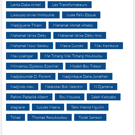
Lanka Daba Armel
Les Transformateurs
Lissoubo olivier hinhoulné.
lycée Félix Eboué
Madjiguene Thiam
Mahamat Ahmat Alhabo
Mahamat Idriss Déby
Mahamat Idriss Déby Itno
Mahamat Nour Ibedou
Masra Succès
Max Kemkoye
Max Loalngar
Me Tchang Wei Tchang Houloulou
Minnamou Djobsou Ezechiel
Modeh Boy Trésor
Nadjidoumdé D. Florent
Nadjimbaye Dana Jonathan
Nadjindo Alex
Néatobeï Bidi Valentin
N’Djaména
Pahimi Padacké Albert
Roy Moussa
Saleh Kebzabo
stagiaire
Succès Masra
Tahir Hamid Nguilin
Tchad
Thomas Reoukoubou
Toïdé Samson