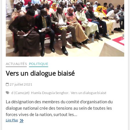
ACTUALITÉS
POLITIQUE
Vers un dialogue biaisé
27 juillet 2021
d (Camojet)
Hamla Dougsia Senghor.
Vers un dialogue biaisé
La désignation des membres du comité d’organisation du
dialogue national crée des tensions au sein de toutes les
forces vives de la nation, surtout les…
Vers
Lire Plus
un