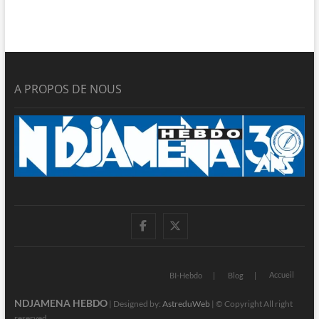
A PROPOS DE NOUS
facebook
twitter
Accueil
BI-Hebdo
Blog
NDJAMENA HEBDO
| Designed by:
AstreduWeb
| © Copyright All right
reserved