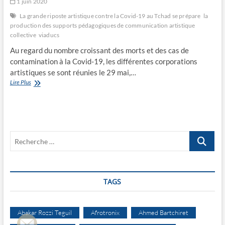
1 juin 2020
La grande riposte artistique contre la Covid-19 au Tchad se prépare
la
production des supports pédagogiques de communication artistique
collective
viaducs
Au regard du nombre croissant des morts et des cas de
contamination à la Covid-19, les différentes corporations
artistiques se sont réunies le 29 mai,…
La
Lire Plus
grande
riposte
artistique
contre
la
Recherche
Covid-
19
…
au
Tchad
se
TAGS
prépare
Abakar Rozzi Teguil
Afrotronix
Ahmed Bartchiret