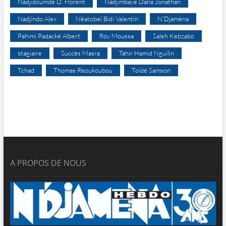
Nadjidoumdé D. Florent
Nadjimbaye Dana Jonathan
Nadjindo Alex
Néatobeï Bidi Valentin
N’Djaména
Pahimi Padacké Albert
Roy Moussa
Saleh Kebzabo
stagiaire
Succès Masra
Tahir Hamid Nguilin
Tchad
Thomas Reoukoubou
Toïdé Samson
A PROPOS DE NOUS