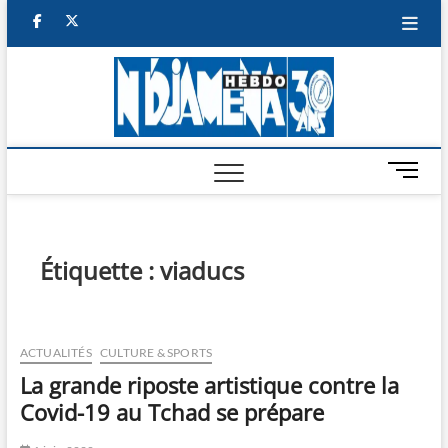
Skip
facebook
twitter
to
content
NDJAM
BI-HEBDO
HEBD
M
e
n
u
B
Étiquette :
viaducs
u
t
t
o
ACTUALITÉS
CULTURE & SPORTS
n
La grande riposte artistique contre la
Covid-19 au Tchad se prépare