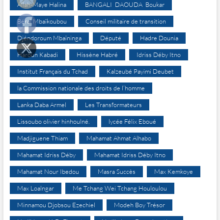
Allah-Maye Halina
BANGALI DAOUDA Boukar
Béral Mbaïkoubou
Conseil militaire de transition
Djéndoroum Mbaïninga
Député
Hadre Dounia
Haroun Kabadi
Hissène Habré
Idriss Déby Itno
Institut Français du Tchad
Kalzeubé Payimi Deubet
la Commission nationale des droits de l’homme
Lanka Daba Armel
Les Transformateurs
Lissoubo olivier hinhoulné.
lycée Félix Eboué
Madjiguene Thiam
Mahamat Ahmat Alhabo
Mahamat Idriss Déby
Mahamat Idriss Déby Itno
Mahamat Nour Ibedou
Masra Succès
Max Kemkoye
Max Loalngar
Me Tchang Wei Tchang Houloulou
Minnamou Djobsou Ezechiel
Modeh Boy Trésor