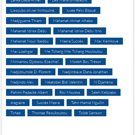
Lanka Daba Armel
Les Transformateurs
Lissoubo olivier hinhoulné.
lycée Félix Eboué
Madjiguene Thiam
Mahamat Ahmat Alhabo
Mahamat Idriss Déby
Mahamat Idriss Déby Itno
Mahamat Nour Ibedou
Masra Succès
Max Kemkoye
Max Loalngar
Me Tchang Wei Tchang Houloulou
Minnamou Djobsou Ezechiel
Modeh Boy Trésor
Nadjidoumdé D. Florent
Nadjimbaye Dana Jonathan
Nadjindo Alex
Néatobeï Bidi Valentin
N’Djaména
Pahimi Padacké Albert
Roy Moussa
Saleh Kebzabo
stagiaire
Succès Masra
Tahir Hamid Nguilin
Tchad
Thomas Reoukoubou
Toïdé Samson