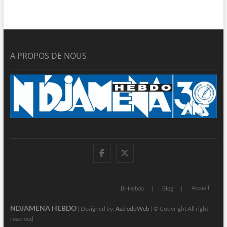
A PROPOS DE NOUS
facebook
twitter
Accueil
BI-Hebdo
Blog
NDJAMENA HEBDO
| Designed by:
AstreduWeb
| © Copyright All right
reserved