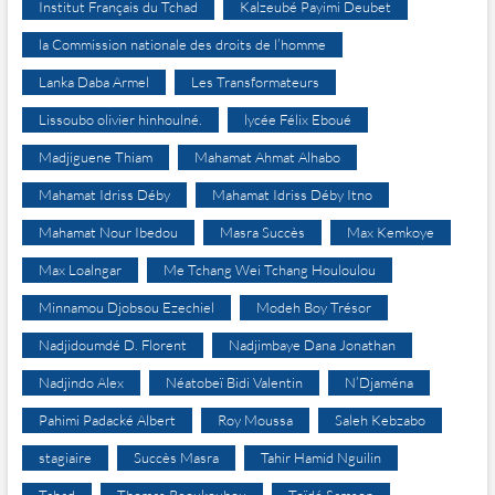
Institut Français du Tchad
Kalzeubé Payimi Deubet
la Commission nationale des droits de l’homme
Lanka Daba Armel
Les Transformateurs
Lissoubo olivier hinhoulné.
lycée Félix Eboué
Madjiguene Thiam
Mahamat Ahmat Alhabo
Mahamat Idriss Déby
Mahamat Idriss Déby Itno
Mahamat Nour Ibedou
Masra Succès
Max Kemkoye
Max Loalngar
Me Tchang Wei Tchang Houloulou
Minnamou Djobsou Ezechiel
Modeh Boy Trésor
Nadjidoumdé D. Florent
Nadjimbaye Dana Jonathan
Nadjindo Alex
Néatobeï Bidi Valentin
N’Djaména
Pahimi Padacké Albert
Roy Moussa
Saleh Kebzabo
stagiaire
Succès Masra
Tahir Hamid Nguilin
Tchad
Thomas Reoukoubou
Toïdé Samson