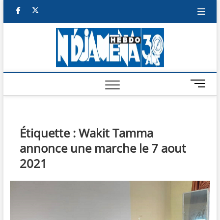
Skip
facebook
twitter
to
content
NDJAM
BI-HEBDO
HEBD
M
e
n
u
B
Étiquette :
Wakit Tamma
u
annonce une marche le 7 aout
t
t
2021
o
n