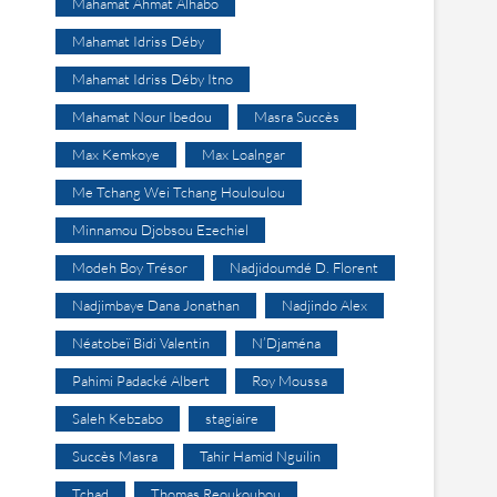
Mahamat Ahmat Alhabo
Mahamat Idriss Déby
Mahamat Idriss Déby Itno
Mahamat Nour Ibedou
Masra Succès
Max Kemkoye
Max Loalngar
Me Tchang Wei Tchang Houloulou
Minnamou Djobsou Ezechiel
Modeh Boy Trésor
Nadjidoumdé D. Florent
Nadjimbaye Dana Jonathan
Nadjindo Alex
Néatobeï Bidi Valentin
N’Djaména
Pahimi Padacké Albert
Roy Moussa
Saleh Kebzabo
stagiaire
Succès Masra
Tahir Hamid Nguilin
Tchad
Thomas Reoukoubou