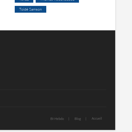
Toïdé Samson
Accueil
BI-Hebdo
Blog