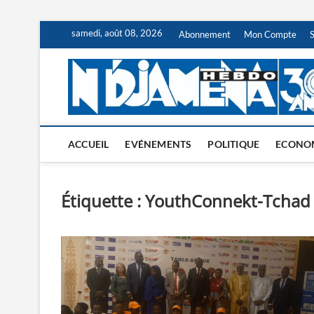
Skip
samedi, août 08, 2026
Abonnement
Mon Compte
to
content
ACCUEIL
EVÉNEMENTS
POLITIQUE
ECONO
Étiquette :
YouthConnekt-Tchad