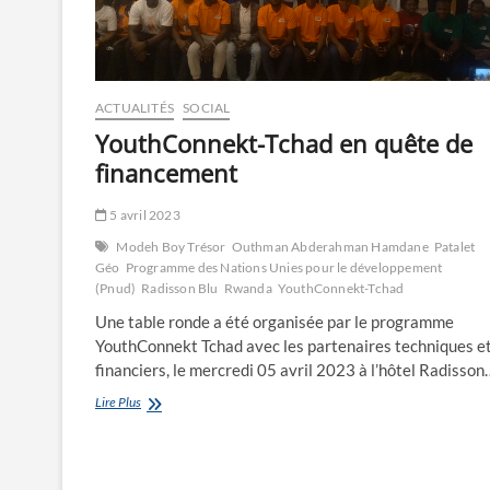
ACTUALITÉS
SOCIAL
YouthConnekt-Tchad en quête de
financement
5 avril 2023
Modeh Boy Trésor
Outhman Abderahman Hamdane
Patalet
Géo
Programme des Nations Unies pour le développement
(Pnud)
Radisson Blu
Rwanda
YouthConnekt-Tchad
Une table ronde a été organisée par le programme
YouthConnekt Tchad avec les partenaires techniques e
financiers, le mercredi 05 avril 2023 à l’hôtel Radisson
YouthConnekt-
Lire Plus
Tchad
en
quête
de