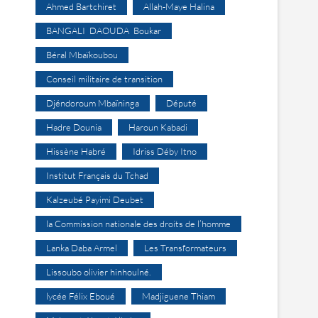
Ahmed Bartchiret
Allah-Maye Halina
BANGALI DAOUDA Boukar
Béral Mbaïkoubou
Conseil militaire de transition
Djéndoroum Mbaïninga
Député
Hadre Dounia
Haroun Kabadi
Hissène Habré
Idriss Déby Itno
Institut Français du Tchad
Kalzeubé Payimi Deubet
la Commission nationale des droits de l’homme
Lanka Daba Armel
Les Transformateurs
Lissoubo olivier hinhoulné.
lycée Félix Eboué
Madjiguene Thiam