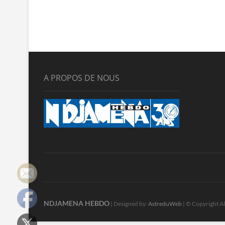
A PROPOS DE NOUS
NDJAMENA HEBDO
| Designed by:
AstreduWeb
| © Copyright Al