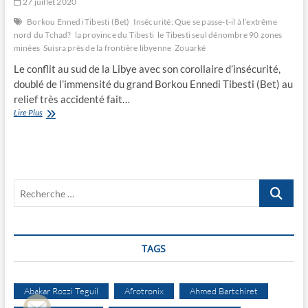
27 juillet 2020
Borkou Ennedi Tibesti (Bet)
Insécurité: Que se passe-t-il à l’extrême
nord du Tchad?
la province du Tibesti
le Tibesti seul dénombre 90 zones
minées
Suisra près de la frontière libyenne
Zouarké
Le conflit au sud de la Libye avec son corollaire d’insécurité,
doublé de l’immensité du grand Borkou Ennedi Tibesti (Bet) au
relief très accidenté fait…
Insécurité:
Lire Plus
Que
se
passe-
t-
il
Recherche
à
l’extrême
…
nord
du
Tchad?
TAGS
Abakar Rozzi Teguil
Afrotronix
Ahmed Bartchiret