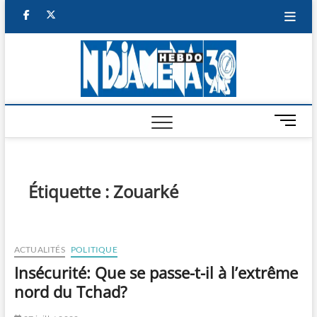
Skip
facebook
twitter
to
content
NDJAM
BI-HEBDO
HEBD
M
e
n
u
B
Étiquette :
Zouarké
u
t
t
o
ACTUALITÉS
POLITIQUE
n
Insécurité: Que se passe-t-il à l’extrême
nord du Tchad?