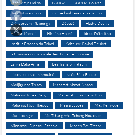
Allah-Maye Halina
BANGALI DAOUDA Boukar
Béral Mbaïkoubou
Conseil militaire de transition
Djéndoroum Mbaïninga
Député
Hadre Dounia
Haroun Kabadi
Hissène Habré
Idriss Déby Itno
Institut Français du Tchad
Kalzeubé Payimi Deubet
la Commission nationale des droits de l’homme
Lanka Daba Armel
Les Transformateurs
Lissoubo olivier hinhoulné.
lycée Félix Eboué
Madjiguene Thiam
Mahamat Ahmat Alhabo
Mahamat Idriss Déby
Mahamat Idriss Déby Itno
Mahamat Nour Ibedou
Masra Succès
Max Kemkoye
Max Loalngar
Me Tchang Wei Tchang Houloulou
Minnamou Djobsou Ezechiel
Modeh Boy Trésor