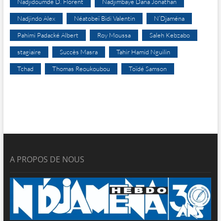
Nadjidoumdé D. Florent
Nadjimbaye Dana Jonathan
Nadjindo Alex
Néatobeï Bidi Valentin
N’Djaména
Pahimi Padacké Albert
Roy Moussa
Saleh Kebzabo
stagiaire
Succès Masra
Tahir Hamid Nguilin
Tchad
Thomas Reoukoubou
Toïdé Samson
A PROPOS DE NOUS