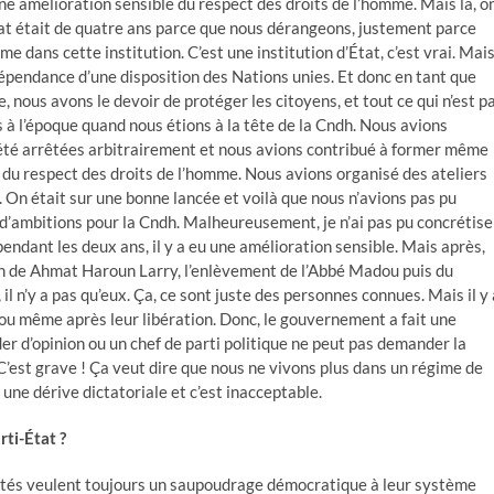
 une amélioration sensible du respect des droits de l’homme. Mais là, o
at était de quatre ans parce que nous dérangeons, justement parce
e dans cette institution. C’est une institution d’État, c’est vrai. Mai
ndépendance d’une disposition des Nations unies. Et donc en tant que
nous avons le devoir de protéger les citoyens, et tout ce qui n’est p
s à l’époque quand nous étions à la tête de la Cndh. Nous avions
 été arrêtées arbitrairement et nous avions contribué à former même
s du respect des droits de l’homme. Nous avions organisé des ateliers
. On était sur une bonne lancée et voilà que nous n’avions pas pu
’ambitions pour la Cndh. Malheureusement, je n’ai pas pu concrétise
endant les deux ans, il y a eu une amélioration sensible. Mais après,
tation de Ahmat Haroun Larry, l’enlèvement de l’Abbé Madou puis du
 il n’y a pas qu’eux. Ça, ce sont juste des personnes connues. Mais il y 
 ou même après leur libération. Donc, le gouvernement a fait une
er d’opinion ou un chef de parti politique ne peut pas demander la
’est grave ! Ça veut dire que nous ne vivons plus dans un régime de
ne dérive dictatoriale et c’est inacceptable.
rti-État ?
utorités veulent toujours un saupoudrage démocratique à leur système