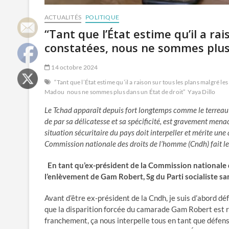
ACTUALITÉS
POLITIQUE
“Tant que l’État estime qu’il a rai
constatées, nous ne sommes plus 
14 octobre 2024
“Tant que l’État estime qu’il a raison sur tous les plans malgré le
Madou
nous ne sommes plus dans un État de droit”
Yaya Dillo
Le Tchad apparaît depuis fort longtemps comme le terreau fe
de par sa délicatesse et sa spécificité, est gravement mena
situation sécuritaire du pays doit interpeller et mérite un
Commission nationale des droits de l’homme (Cndh) fait le p
En tant qu’ex-président de la Commission nationale de
l’enlèvement de Gam Robert, Sg du Parti socialiste san
Avant d’être ex-président de la Cndh, je suis d’abord d
que la disparition forcée du camarade Gam Robert est ré
franchement, ça nous interpelle tous en tant que défens