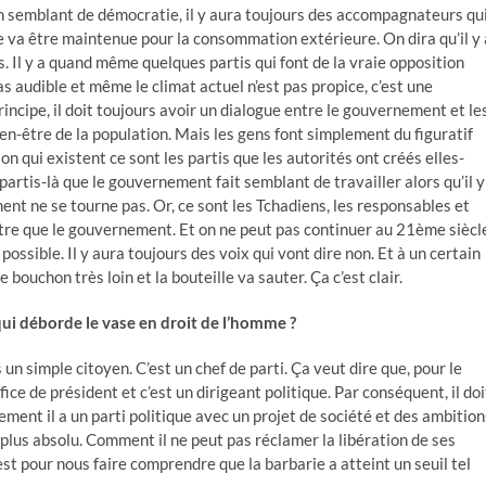
un semblant de démocratie, il y aura toujours des accompagnateurs qu
ace va être maintenue pour la consommation extérieure. On dira qu’il y 
as. Il y a quand même quelques partis qui font de la vraie opposition
s audible et même le climat actuel n’est pas propice, c’est une
rincipe, il doit toujours avoir un dialogue entre le gouvernement et le
ien-être de la population. Mais les gens font simplement du figuratif
ion qui existent ce sont les partis que les autorités ont créés elles-
rtis-là que le gouvernement fait semblant de travailler alors qu’il y
ment ne se tourne pas. Or, ce sont les Tchadiens, les responsables et
tre que le gouvernement. Et on ne peut pas continuer au 21ème siècl
possible. Il y aura toujours des voix qui vont dire non. Et à un certain
bouchon très loin et la bouteille va sauter. Ça c’est clair.
qui déborde le vase en droit de l’homme ?
 simple citoyen. C’est un chef de parti. Ça veut dire que, pour le
fice de président et c’est un dirigeant politique. Par conséquent, il doi
ement il a un parti politique avec un projet de société et des ambition
le plus absolu. Comment il ne peut pas réclamer la libération de ses
C’est pour nous faire comprendre que la barbarie a atteint un seuil tel