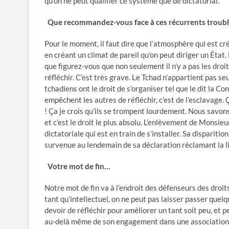
qu’on ne peut qualifier ce système que de dictatorial.
Que recommandez-vous face à ces récurrents trouble
Pour le moment, il faut dire que l’atmosphère qui est cré
en créant un climat de pareil qu’on peut diriger un État. E
que figurez-vous que non seulement il n’y a pas les droi
réfléchir. C’est très grave. Le Tchad n’appartient pas s
tchadiens ont le droit de s’organiser tel que le dit la Co
empêchent les autres de réfléchir, c’est de l’esclavage.
! Ça je crois qu’ils se trompent lourdement. Nous savons 
et c’est le droit le plus absolu. L’enlèvement de Monsieu
dictatoriale qui est en train de s’installer. Sa disparit
survenue au lendemain de sa déclaration réclamant la l
Votre mot de fin…
Notre mot de fin va à l’endroit des défenseurs des droits
tant qu’intellectuel, on ne peut pas laisser passer que
devoir de réfléchir pour améliorer un tant soit peu, et
au-delà même de son engagement dans une association. En 