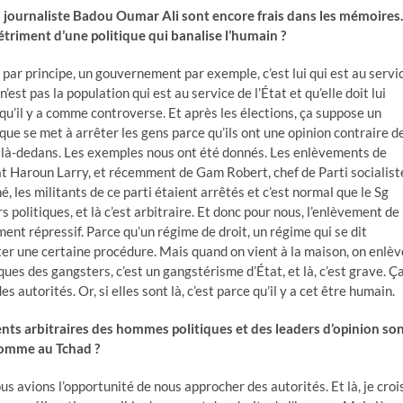
journaliste Badou Oumar Ali sont encore frais dans les mémoires.
triment d’une politique qui banalise l’humain ?
, par principe, un gouvernement par exemple, c’est lui qui est au servi
n’est pas la population qui est au service de l’État et qu’elle doit lui
ce qu’il y a comme controverse. Et après les élections, ça suppose un
ue se met à arrêter les gens parce qu’ils ont une opinion contraire d
tie là-dedans. Les exemples nous ont été donnés. Les enlèvements de
t Haroun Larry, et récemment de Gam Robert, chef de Parti socialist
é, les militants de ce parti étaient arrêtés et c’est normal que le Sg
s politiques, et là c’est arbitraire. Et donc pour nous, l’enlèvement de
t répressif. Parce qu’un régime de droit, un régime qui se dit
er une certaine procédure. Mais quand on vient à la maison, on enlèv
tiques des gangsters, c’est un gangstérisme d’État, et là, c’est grave. Ç
 autorités. Or, si elles sont là, c’est parce qu’il y a cet être humain.
ts arbitraires des hommes politiques et des leaders d’opinion so
’homme au Tchad ?
s avions l’opportunité de nous approcher des autorités. Et là, je croi