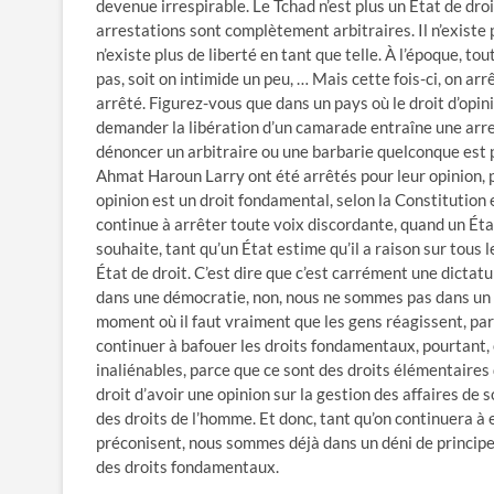
devenue irrespirable. Le Tchad n’est plus un État de droi
arrestations sont complètement arbitraires. Il n’existe pl
n’existe plus de liberté en tant que telle. À l’époque, tou
pas, soit on intimide un peu, … Mais cette fois-ci, on ar
arrêté. Figurez-vous que dans un pays où le droit d’opi
demander la libération d’un camarade entraîne une arres
dénoncer un arbitraire ou une barbarie quelconque est 
Ahmat Haroun Larry ont été arrêtés pour leur opinion, po
opinion est un droit fondamental, selon la Constitution 
continue à arrêter toute voix discordante, quand un État
souhaite, tant qu’un État estime qu’il a raison sur tous
État de droit. C’est dire que c’est carrément une dictat
dans une démocratie, non, nous ne sommes pas dans un Éta
moment où il faut vraiment que les gens réagissent, pa
continuer à bafouer les droits fondamentaux, pourtant, e
inaliénables, parce que ce sont des droits élémentaires
droit d’avoir une opinion sur la gestion des affaires de 
des droits de l’homme. Et donc, tant qu’on continuera à 
préconisent, nous sommes déjà dans un déni de principes e
des droits fondamentaux.