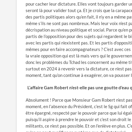
pour cacher leur dictature. Elles vont toujours garder 
seront là pour valider tout ça. Et je crois que la carap
des partis politiques alors qu’en fait, il n’y en a même p
même s’ils ne sont pas nombreux. Mais leur voix n’est pa
décrispation au niveau politique et social. Parce qu’en p
partis de l’opposition pour des sujets qui regardent le b
avec les partis qui n’existent pas. Et les partis d’opposit
mêmes pour en faire accompagnateurs ? C’est avec ces pa
la vraie opposition qui est là mais vers qui le gouverne
donc les problèmes du Tchad les concernent au même ti
surtout en 2024 à revenir vers la dictature, ce n’est pas 
moment, tant qu’on continue à exagérer, on va pousser le 
L’affaire Gam Robert n’est-elle pas une goutte d’eau 
Absolument ! Parce que Monsieur Gam Robert n’est pas un
moment, en l’absence du Président, c’est le Sg qui fait of
être épargné, respecté par le pouvoir parce que lui égal
puisqu’il aspire à prendre le pouvoir et c’est son droit 
militants, ce n’est pas possible. Et on l’enlève en plus. 