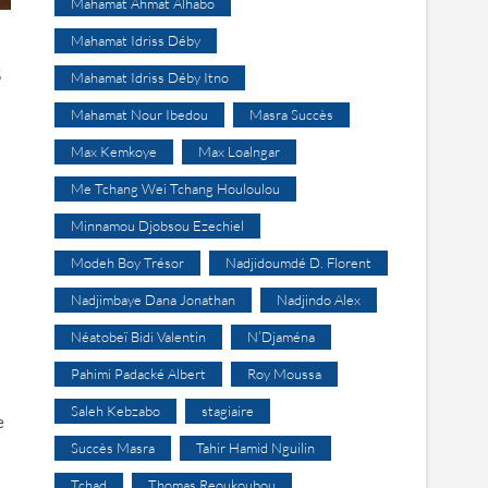
Mahamat Ahmat Alhabo
Mahamat Idriss Déby
s
Mahamat Idriss Déby Itno
Mahamat Nour Ibedou
Masra Succès
Max Kemkoye
Max Loalngar
Me Tchang Wei Tchang Houloulou
Minnamou Djobsou Ezechiel
Modeh Boy Trésor
Nadjidoumdé D. Florent
Nadjimbaye Dana Jonathan
Nadjindo Alex
Néatobeï Bidi Valentin
N’Djaména
Pahimi Padacké Albert
Roy Moussa
Saleh Kebzabo
stagiaire
e
Succès Masra
Tahir Hamid Nguilin
Tchad
Thomas Reoukoubou