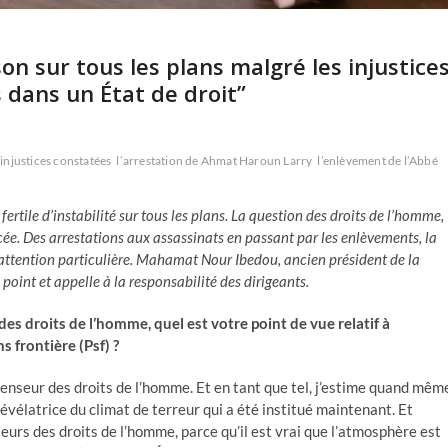
son sur tous les plans malgré les injustice
dans un État de droit”
s injustices constatées
l’arrestation de Ahmat Haroun Larry
l’enlèvement de l’Abbé
rtile d’instabilité sur tous les plans. La question des droits de l’homme,
cée. Des arrestations aux assassinats en passant par les enlèvements, la
e attention particulière. Mahamat Nour Ibedou, ancien président de la
oint et appelle à la responsabilité des dirigeants.
s droits de l’homme, quel est votre point de vue relatif à
s frontière (Psf) ?
éfenseur des droits de l’homme. Et en tant que tel, j’estime quand mêm
vélatrice du climat de terreur qui a été institué maintenant. Et
eurs des droits de l’homme, parce qu’il est vrai que l’atmosphère est