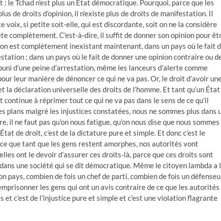
t ; le Tchad n’est plus un État démocratique. Pourquoi, parce que les
us de droits d’opinion, il n’existe plus de droits de manifestation. Il
te voix, si petite soit-elle, qui est discordante, soit on ne la considère
rête complètement. C’est-à-dire, il suffit de donner son opinion pour êt
nion est complètement inexistant maintenant, dans un pays où le fait 
tation ; dans un pays où le fait de donner une opinion contraire ou d
puni d’une peine d’arrestation, même les lanceurs d’alerte comme
ur leur manière de dénoncer ce qui ne va pas. Or, le droit d’avoir un
et la déclaration universelle des droits de l’homme. Et tant qu’un État
 continue à réprimer tout ce qui ne va pas dans le sens de ce qu’il
 les plans malgré les injustices constatées, nous ne sommes plus dans 
ure, il ne faut pas qu’on nous fatigue, qu’on nous dise que nous sommes
t de droit, c’est de la dictature pure et simple. Et donc c’est le
rce que tant que les gens restent amorphes, nos autorités vont
lles ont le devoir d’assurer ces droits-là, parce que ces droits sont
 dans une société qui se dit démocratique. Même le citoyen lambda a 
son pays, combien de fois un chef de parti, combien de fois un défenseu
emprisonner les gens qui ont un avis contraire de ce que les autorités
t c’est de l’injustice pure et simple et c’est une violation flagrante