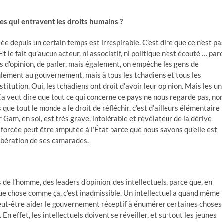
s qui entravent les droits humains ?
ée depuis un certain temps est irrespirable. C’est dire que ce n’est pa
t le fait qu’aucun acteur, ni associatif, ni politique n’est écouté … par
ts d’opinion, de parler, mais également, on empêche les gens de
eulement au gouvernement, mais à tous les tchadiens et tous les
nstitution. Oui, les tchadiens ont droit d’avoir leur opinion. Mais les un
 Ça veut dire que tout ce qui concerne ce pays ne nous regarde pas, no
que tout le monde a le droit de réfléchir, c’est d’ailleurs élémentaire
r Gam, en soi, est très grave, intolérable et révélateur de la dérive
ion forcée peut être amputée à l’État parce que nous savons qu’elle est
ibération de ses camarades.
 de l’homme, des leaders d’opinion, des intellectuels, parce que, en
lque chose comme ça, c’est inadmissible. Un intellectuel a quand même 
 peut-être aider le gouvernement réceptif à énumérer certaines choses
effet, les intellectuels doivent se réveiller, et surtout les jeunes