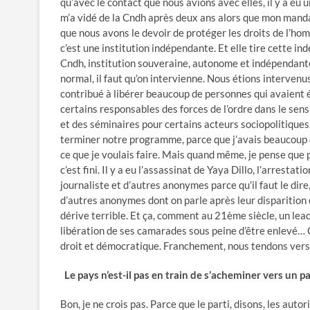
qu’avec le contact que nous avions avec elles, il y a eu
m’a vidé de la Cndh après deux ans alors que mon mand
que nous avons le devoir de protéger les droits de l’homm
c’est une institution indépendante. Et elle tire cette i
Cndh, institution souveraine, autonome et indépendante, 
normal, il faut qu’on intervienne. Nous étions intervenu
contribué à libérer beaucoup de personnes qui avaient
certains responsables des forces de l’ordre dans le sen
et des séminaires pour certains acteurs sociopolitiques
terminer notre programme, parce que j’avais beaucoup d
ce que je voulais faire. Mais quand même, je pense que p
c’est fini. Il y a eu l’assassinat de Yaya Dillo, l’arres
journaliste et d’autres anonymes parce qu’il faut le dire,
d’autres anonymes dont on parle après leur disparition
dérive terrible. Et ça, comment au 21ème siècle, un lead
libération de ses camarades sous peine d’être enlevé… C
droit et démocratique. Franchement, nous tendons vers u
Le pays n’est-il pas en train de s’acheminer vers un pa
Bon, je ne crois pas. Parce que le parti, disons, les a