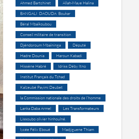
Ahmed Bartchiret
Allah-Maye Halina
BANGALI DAOUDA Boukar
Béral Mbaïkoubou
Conseil militaire de transition
Djéndoroum Mbaïninga
Député
Hadre Dounia
Haroun Kabadi
Hissène Habré
Idriss Déby Itno
Institut Français du Tchad
Kalzeubé Payimi Deubet
la Commission nationale des droits de l’homme
Lanka Daba Armel
Les Transformateurs
Lissoubo olivier hinhoulné.
lycée Félix Eboué
Madjiguene Thiam