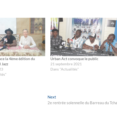
ce la 4ème édition du
Urban Act convoque le public
l Jazz
21 septembre 2021
23
Dans "Actualités"
tés"
Next
Next
post:
2e rentrée solennelle du Barreau du Tch