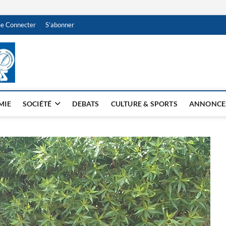
Se Connecter
S’abonner
NDJAMENA HEBDO
BI-HEBDO
MIE
SOCIÉTÉ
DEBATS
CULTURE & SPORTS
ANNONCE