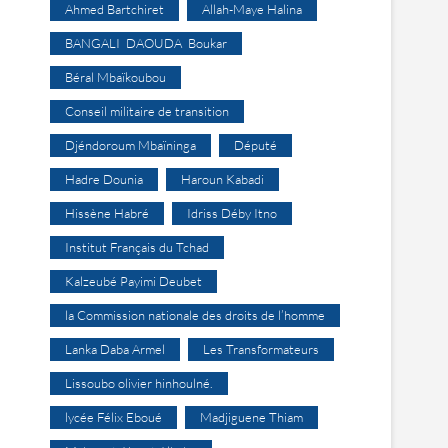
Ahmed Bartchiret
Allah-Maye Halina
BANGALI DAOUDA Boukar
Béral Mbaïkoubou
Conseil militaire de transition
Djéndoroum Mbaïninga
Député
Hadre Dounia
Haroun Kabadi
Hissène Habré
Idriss Déby Itno
Institut Français du Tchad
Kalzeubé Payimi Deubet
la Commission nationale des droits de l’homme
Lanka Daba Armel
Les Transformateurs
Lissoubo olivier hinhoulné.
lycée Félix Eboué
Madjiguene Thiam