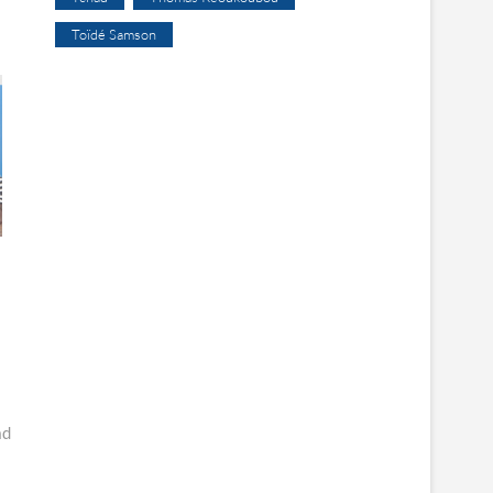
Toïdé Samson
ad