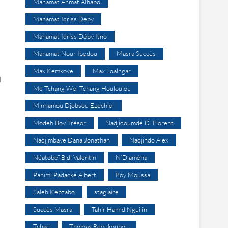
Mahamat Ahmat Alhabo
Mahamat Idriss Déby
Mahamat Idriss Déby Itno
Mahamat Nour Ibedou
Masra Succès
Max Kemkoye
Max Loalngar
l
Me Tchang Wei Tchang Houloulou
Minnamou Djobsou Ezechiel
Modeh Boy Trésor
Nadjidoumdé D. Florent
Nadjimbaye Dana Jonathan
Nadjindo Alex
Néatobeï Bidi Valentin
N’Djaména
Pahimi Padacké Albert
Roy Moussa
Saleh Kebzabo
stagiaire
Succès Masra
Tahir Hamid Nguilin
Tchad
Thomas Reoukoubou