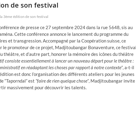
on de son festival
a 3ème édition de son festival
conférence de presse ce 27 septembre 2024 dans la rue 5648, sis au
aména. Cette conférence annonce le lancement du programme du
oires et transgression. Accompagné par la Coopération suisse, ce
r le promoteur de ce projet, Madjitoubangar Bonaventure, ce festiva
 du théâtre, et d’autre part, honorer la mémoire des icônes du théâtre
tif consiste essentiellement à lancer un nouveau départ pour le théâtre :
dministratif en réadaptant les choses par rapport à notre contexte”
, a-t-il
édition est donc l’organisation des différents ateliers pour les jeunes
de “Taporndal” est
“faire de rien quelque chose”
, Madjitoubangar invite
tir massivement pour découvrir les talents.