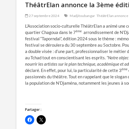
ThéâtrElan annonce la 3ème éditi
27 septembre 2024
Madjitoubangar
ThéâtrElan annonce l
L’Association socio-culturelle ThéâtrElan a animé une 
ème
quartier Chagoua dans le 7
arrondissement de N’Dj
festival “Taporndal”, édition 2024 sous le thème : mém
festival se déroulera du 30 septembre au 5octobre. Pou
a double visée : d’une part, professionnaliser le métier
au Tchad tout en conscientisant les esprits.
“Notre objec
nourrir les artistes sur le plan technique, académique et a
ème
déclaré. En effet, pour lui, la particularité de cette 3
passionnés du théâtre. Tout en rappelant que le slogan 
la population de N’Djaména, notamment les jeunes à sor
Partager :
C
C
l
l
i
i