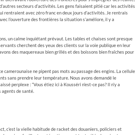
autres secteurs d’activités. Les gens faisaient pitié car les activités
i rentraient avec zéro franc en deux jours d’activités. Je rentrais
ec l’ouverture des frontières la situation s’améliore, il y a
ons, un calme inquiétant prévaut. Les tables et chaises sont presque
servants cherchent des yeux des clients sur la voie publique en leur
avons des maquereaux bien grillés et des boissons bien fraîches pour
lice camerounaise ne pipent pas mots au passage des engins. La cellule
ssants sans prendre leur température. Nous avons demandé le
sé perplexe : “Vous étiez ici à Kousséri n’est-ce pas? Il n’y a
s agents de santé.
act, c’est la vielle habitude de racket des douaniers, policiers et