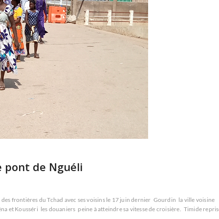
e pont de Nguéli
des frontières du Tchad avec ses voisins le 17 juin dernier
Gourdin
la ville voisine
na et Kousséri
les douaniers
peine à atteindre sa vitesse de croisière.
Timide repri