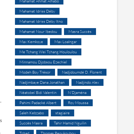
Mahamat Ahmat Alhabo
Mahamat Idriss Déby
Mahamat Idriss Déby Itno
Mahamat Nour Ibedou
Masra Succès
Max Kemkoye
Max Loalngar
Me Tchang Wei Tchang Houloulou
Minnamou Djobsou Ezechiel
Modeh Boy Trésor
Nadjidoumdé D. Florent
Nadjimbaye Dana Jonathan
Nadjindo Alex
Néatobeï Bidi Valentin
N’Djaména
,
Pahimi Padacké Albert
Roy Moussa
Saleh Kebzabo
stagiaire
es
Succès Masra
Tahir Hamid Nguilin
s
Tchad
Thomas Reoukoubou