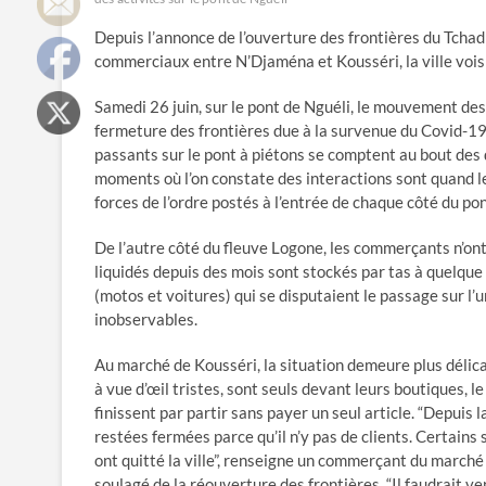
Depuis l’annonce de l’ouverture des frontières du Tchad 
commerciaux entre N’Djaména et Kousséri, la ville voisi
Samedi 26 juin, sur le pont de Nguéli, le mouvement des
fermeture des frontières due à la survenue du Covid-19
passants sur le pont à piétons se comptent au bout des 
moments où l’on constate des interactions sont quand le
forces de l’ordre postés à l’entrée de chaque côté du pon
De l’autre côté du fleuve Logone, les commerçants n’on
liquidés depuis des mois sont stockés par tas à quelq
(motos et voitures) qui se disputaient le passage sur l’un
inobservables.
Au marché de Kousséri, la situation demeure plus délic
à vue d’œil tristes, sont seuls devant leurs boutiques, l
finissent par partir sans payer un seul article. “Depuis 
restées fermées parce qu’il n’y pas de clients. Certains 
ont quitté la ville”, renseigne un commerçant du march
soulagé de la réouverture des frontières. “Il faudrait v