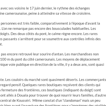
avec ses voisins le 17 juin dernier, le rythme des échanges
ne camerounaise, peine à atteindre sa vitesse de croisière.
 personnes est très faible, comparativement à l’époque d’avant la
. L’on ne remarque pas encore des bousculades habituelles. Les
doigts. Des deux côtés du pont, le calme règne encore. Les rares
s passants s’arrêtent pour se soumettre aux contrôles infinis des
t.
t pas encore retrouvé leur sourire d’antan. Les marchandises non
ue 100 m du pont du côté camerounais. Les moyens de déplacement
ique voie publique en direction de la ville, il y a deux ans, sont quasi
ate. Les couloirs du marché sont quasiment déserts. Les commerçants
e regard pensif. Quelques rares boutiques reçoivent des clients qui
la fermeture des frontières, ces boutiques (indiquant du doigt) sont
sont allés à Douala pour trouver de quoi nourrir leurs familles, d’autr
é central de Kousséri. Même constat d’un “clandoman” mais un peu
enir bien avant l’ouverture des frontières pour s’imprégner des réalité