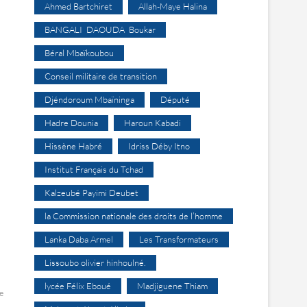
Ahmed Bartchiret
Allah-Maye Halina
BANGALI DAOUDA Boukar
Béral Mbaïkoubou
Conseil militaire de transition
Djéndoroum Mbaïninga
Député
Hadre Dounia
Haroun Kabadi
Hissène Habré
Idriss Déby Itno
Institut Français du Tchad
Kalzeubé Payimi Deubet
la Commission nationale des droits de l’homme
Lanka Daba Armel
Les Transformateurs
Lissoubo olivier hinhoulné.
lycée Félix Eboué
Madjiguene Thiam
se