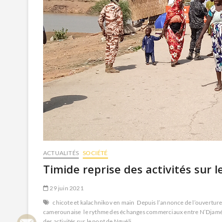
ACTUALITÉS
SOCIÉTÉ
Timide reprise des activités sur l
29 juin 2021
chicote et kalachnikov en main
Depuis l’annonce de l’ouverture 
camerounaise
le rythme des échanges commerciaux entre N’Djamé
des activités sur le pont de Nguéli