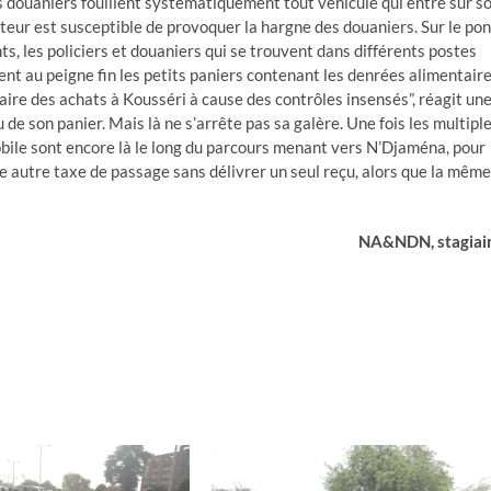
s douaniers fouillent systématiquement tout véhicule qui entre sur so
teur est susceptible de provoquer la hargne des douaniers. Sur le pon
ts, les policiers et douaniers qui se trouvent dans différents postes
nt au peigne fin les petits paniers contenant les denrées alimentair
aire des achats à Kousséri à cause des contrôles insensés”, réagit un
de son panier. Mais là ne s’arrête pas sa galère. Une fois les multipl
obile sont encore là le long du parcours menant vers N’Djaména, pour
ne autre taxe de passage sans délivrer un seul reçu, alors que la même
NA&NDN, stagiai