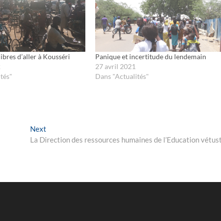
 libres d’aller à Kousséri
Panique et incertitude du lendemain
2
27 avril 2021
tés"
Dans "Actualités"
Next
Next
post:
La Direction des ressources humaines de l’Education vétus