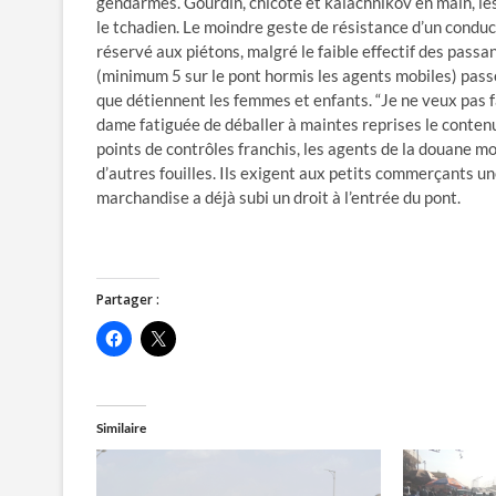
gendarmes. Gourdin, chicote et kalachnikov en main, le
le tchadien. Le moindre geste de résistance d’un conduc
réservé aux piétons, malgré le faible effectif des passan
(minimum 5 sur le pont hormis les agents mobiles) passe
que détiennent les femmes et enfants. “Je ne veux pas f
dame fatiguée de déballer à maintes reprises le contenu 
points de contrôles franchis, les agents de la douane m
d’autres fouilles. Ils exigent aux petits commerçants u
marchandise a déjà subi un droit à l’entrée du pont.
Partager :
C
C
l
l
i
i
q
q
u
u
e
e
z
r
Similaire
p
p
o
o
u
u
r
r
p
p