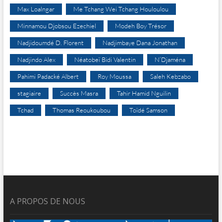
Max Loalngar
Me Tchang Wei Tchang Houloulou
Minnamou Djobsou Ezechiel
Modeh Boy Trésor
Nadjidoumdé D. Florent
Nadjimbaye Dana Jonathan
Nadjindo Alex
Néatobeï Bidi Valentin
N’Djaména
Pahimi Padacké Albert
Roy Moussa
Saleh Kebzabo
stagiaire
Succès Masra
Tahir Hamid Nguilin
Tchad
Thomas Reoukoubou
Toïdé Samson
A PROPOS DE NOUS