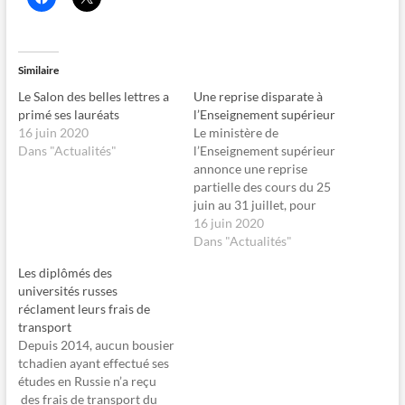
l
l
i
i
q
q
u
u
e
e
z
r
Similaire
p
p
o
o
Le Salon des belles lettres a
Une reprise disparate à
u
u
r
r
primé ses lauréats
l’Enseignement supérieur
p
p
16 juin 2020
Le ministère de
a
a
r
r
Dans "Actualités"
l’Enseignement supérieur
t
t
annonce une reprise
a
a
g
g
partielle des cours du 25
e
e
juin au 31 juillet, pour
r
r
s
s
permettre à certaines
16 juin 2020
u
u
r
r
facultés retardataires de
Dans "Actualités"
F
X
rattraper leurs
a
(
Les diplômés des
c
o
programmes. A situation
e
u
universités russes
exceptionnelle, solution
b
v
réclament leurs frais de
o
r
exceptionnelle. C’est par ces
o
e
transport
termes que le président du
k
d
Depuis 2014, aucun bousier
(
a
Syndicat national des
o
n
tchadien ayant effectué ses
enseignants et chercheurs
u
s
études en Russie n’a reçu
v
u
du supérieur (Synecs),
r
n
des frais de transport du
Guirayo…