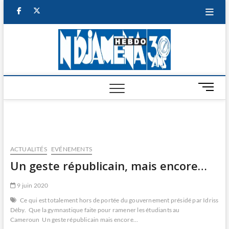
Skip
facebook
twitter
to
content
NDJAM
BI-HEBDO
HEBD
M
e
n
u
B
u
ACTUALITÉS
EVÉNEMENTS
t
Un geste républicain, mais encore…
t
o
9 juin 2020
n
Ce qui est totalement hors de portée du gouvernement présidé par Idriss
Déby.
Que la gymnastique faite pour ramener les étudiants au
Cameroun
Un geste républicain mais encore…