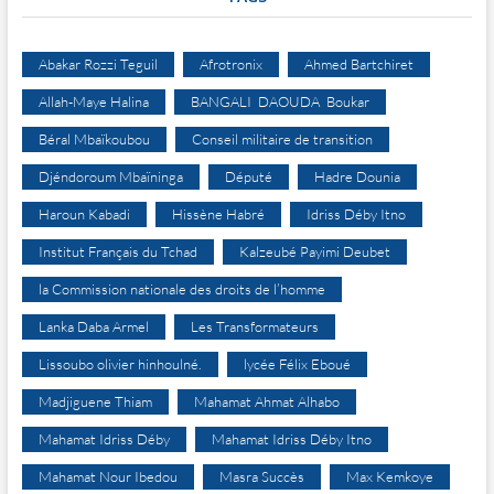
Abakar Rozzi Teguil
Afrotronix
Ahmed Bartchiret
Allah-Maye Halina
BANGALI DAOUDA Boukar
Béral Mbaïkoubou
Conseil militaire de transition
Djéndoroum Mbaïninga
Député
Hadre Dounia
Haroun Kabadi
Hissène Habré
Idriss Déby Itno
Institut Français du Tchad
Kalzeubé Payimi Deubet
la Commission nationale des droits de l’homme
Lanka Daba Armel
Les Transformateurs
Lissoubo olivier hinhoulné.
lycée Félix Eboué
Madjiguene Thiam
Mahamat Ahmat Alhabo
Mahamat Idriss Déby
Mahamat Idriss Déby Itno
Mahamat Nour Ibedou
Masra Succès
Max Kemkoye