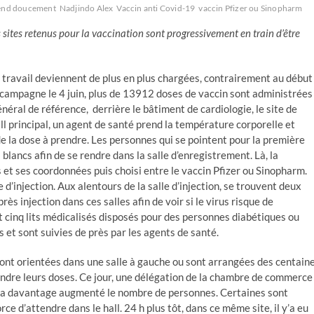
rend doucement
Nadjindo Alex
Vaccin anti Covid-19
vaccin Pfizer ou Sinopharm
 sites retenus pour la vaccination sont progressivement en train d’être
de travail deviennent de plus en plus chargées, contrairement au début
campagne le 4 juin, plus de 13912 doses de vaccin sont administrées
néral de référence, derrière le bâtiment de cardiologie, le site de
ll principal, un agent de santé prend la température corporelle et
de la dose à prendre. Les personnes qui se pointent pour la première
 blancs afin de se rendre dans la salle d’enregistrement. Là, la
 et ses coordonnées puis choisi entre le vaccin Pfizer ou Sinopharm.
le d’injection. Aux alentours de la salle d’injection, se trouvent deux
ès injection dans ces salles afin de voir si le virus risque de
t cinq lits médicalisés disposés pour des personnes diabétiques ou
s et sont suivies de près par les agents de santé.
ont orientées dans une salle à gauche ou sont arrangées des centain
rendre leurs doses. Ce jour, une délégation de la chambre de commerce
ui a davantage augmenté le nombre de personnes. Certaines sont
ce d’attendre dans le hall. 24 h plus tôt, dans ce même site, il y’a eu