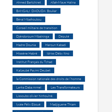
Ahmed Bartchiret
Allah-Maye Halina
BANGALI DAOUDA Boukar
Béral Mbaïkoubou
Conseil militaire de transition
Djéndoroum Mbaïninga
Député
Hadre Dounia
Haroun Kabadi
Hissène Habré
Idriss Déby Itno
Institut Français du Tchad
Kalzeubé Payimi Deubet
la Commission nationale des droits de l’homme
Lanka Daba Armel
Les Transformateurs
Lissoubo olivier hinhoulné.
lycée Félix Eboué
Madjiguene Thiam