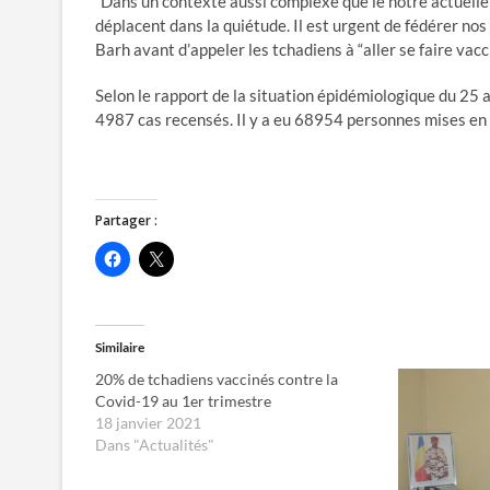
“Dans un contexte aussi complexe que le nôtre actuell
déplacent dans la quiétude. Il est urgent de fédérer n
Barh avant d’appeler les tchadiens à “aller se faire vacc
Selon le rapport de la situation épidémiologique du 25 
4987 cas recensés. Il y a eu 68954 personnes mises en
Partager :
C
C
l
l
i
i
q
q
u
u
e
e
z
r
Similaire
p
p
o
o
20% de tchadiens vaccinés contre la
u
u
r
r
Covid-19 au 1er trimestre
p
p
18 janvier 2021
a
a
r
r
Dans "Actualités"
t
t
a
a
g
g