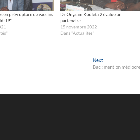
 en pré-rupture de vaccins
Dr Ongram Kouleta 2 évalue un
id-19”
partenaire
021
15 novembre 2022
tés"
Dans "Actualités"
Next
Next
post:
Bac : mention médiocre