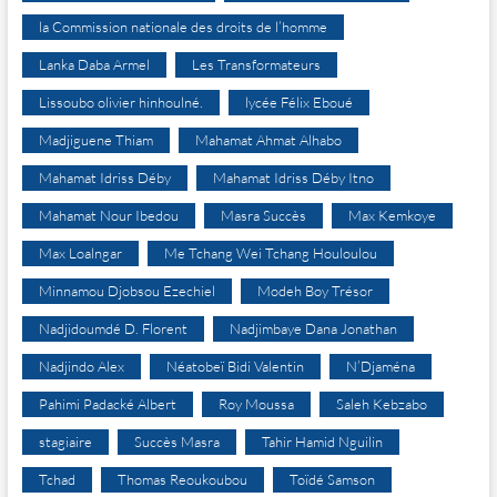
la Commission nationale des droits de l’homme
Lanka Daba Armel
Les Transformateurs
Lissoubo olivier hinhoulné.
lycée Félix Eboué
Madjiguene Thiam
Mahamat Ahmat Alhabo
Mahamat Idriss Déby
Mahamat Idriss Déby Itno
Mahamat Nour Ibedou
Masra Succès
Max Kemkoye
Max Loalngar
Me Tchang Wei Tchang Houloulou
Minnamou Djobsou Ezechiel
Modeh Boy Trésor
Nadjidoumdé D. Florent
Nadjimbaye Dana Jonathan
Nadjindo Alex
Néatobeï Bidi Valentin
N’Djaména
Pahimi Padacké Albert
Roy Moussa
Saleh Kebzabo
stagiaire
Succès Masra
Tahir Hamid Nguilin
Tchad
Thomas Reoukoubou
Toïdé Samson