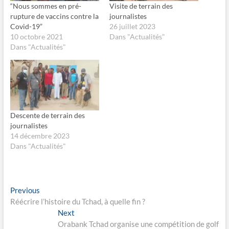
g
g
“Nous sommes en pré-
Visite de terrain des
e
e
rupture de vaccins contre la
journalistes
r
r
s
s
Covid-19”
26 juillet 2023
u
u
10 octobre 2021
Dans "Actualités"
r
r
F
X
Dans "Actualités"
a
(
c
o
e
u
b
v
o
r
o
e
k
d
(
a
o
n
u
s
Descente de terrain des
v
u
r
n
journalistes
e
e
14 décembre 2023
d
n
a
o
Dans "Actualités"
n
u
s
v
u
e
n
l
e
l
n
e
Navigation
o
f
Previous
Previous
u
e
post:
Réécrire l’histoire du Tchad, à quelle fin ?
v
n
de
e
ê
Next
Next
l
t
l’article
l
r
post:
Orabank Tchad organise une compétition de golf