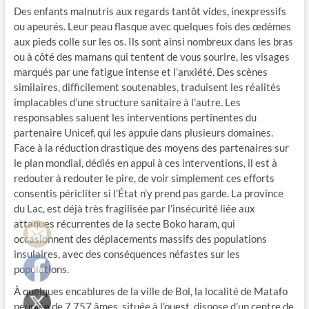
Des enfants malnutris aux regards tantôt vides, inexpressifs
ou apeurés. Leur peau flasque avec quelques fois des œdèmes
aux pieds colle sur les os. Ils sont ainsi nombreux dans les bras
ou à côté des mamans qui tentent de vous sourire, les visages
marqués par une fatigue intense et l’anxiété. Des scènes
similaires, difficilement soutenables, traduisent les réalités
implacables d’une structure sanitaire à l’autre. Les
responsables saluent les interventions pertinentes du
partenaire Unicef, qui les appuie dans plusieurs domaines.
Face à la réduction drastique des moyens des partenaires sur
le plan mondial, dédiés en appui à ces interventions, il est à
redouter à redouter le pire, de voir simplement ces efforts
consentis péricliter si l’État n’y prend pas garde. La province
du Lac, est déjà très fragilisée par l’insécurité liée aux
attaques récurrentes de la secte Boko haram, qui
occasionnent des déplacements massifs des populations
insulaires, avec des conséquences néfastes sur les
populations.
À quelques encablures de la ville de Bol, la localité de Matafo
peuplée de 7 757 âmes, située à l’ouest, dispose d’un centre de