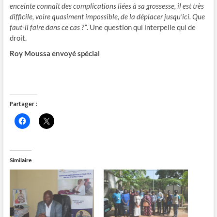
enceinte connaît des complications liées à sa grossesse, il est très
difficile, voire quasiment impossible, de la déplacer jusqu’ici. Que
faut-il faire dans ce cas ?”
. Une question qui interpelle qui de
droit.
Roy Moussa envoyé spécial
Partager :
C
C
l
l
i
i
q
q
u
u
e
e
z
r
Similaire
p
p
o
o
u
u
r
r
p
p
a
a
r
r
t
t
a
a