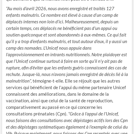
“Au mois d’avril 2026, nous avons enregistré et traités 127
enfants malnutris. Ce nombre est élevé à cause d’un camp de
déplacés internes non loin d’ici. Malheureusement, depuis un
certain temps, ces déplacés ne bénéficient pas d’un appui ou
soutien quelconque et sont abandonnés à eux-mêmes. Ce qui fait
qu’il y a trop d’enfants malnutris, et tout autour d’eux, il y aussi un
camp des nomades. L’Unicef nous appuie dans
l’approvisionnement en intrants nutritionnels. Notre plaidoyer est
que l’Unicef continue surtout à faire en sorte qu’il n’y ait pas de
rupture, afin d’éviter que les enfants guéris connaissent des cas de
rechute. Jusque-là, nous n’avons jamais enregistré de décès lié à la
malnutrition”,
témoigne-t-elle. Elle se réjouit que les autres
services qui bénéficient de l’appui du même partenaire Unicef
connaissent des améliorations, dans le domaine de la
vaccination, ainsi que celui de la santé de reproduction,
comparativement au passé en ce qui concerne les
consultations prénatales (Cpn).
“Grâce à l’appui de l’Unicef,
nous faisons des consultations avec dépistages actifs lors des Cpn
et des dépistages systématiques également à l’exemple de celui du
Vih. Puisque maintenant, nous faisons des Cpn recentrés avec une