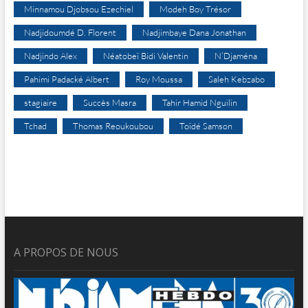
Minnamou Djobsou Ezechiel
Modeh Boy Trésor
Nadjidoumdé D. Florent
Nadjimbaye Dana Jonathan
Nadjindo Alex
Néatobeï Bidi Valentin
N’Djaména
Pahimi Padacké Albert
Roy Moussa
Saleh Kebzabo
stagiaire
Succès Masra
Tahir Hamid Nguilin
Tchad
Thomas Reoukoubou
Toïdé Samson
A PROPOS DE NOUS