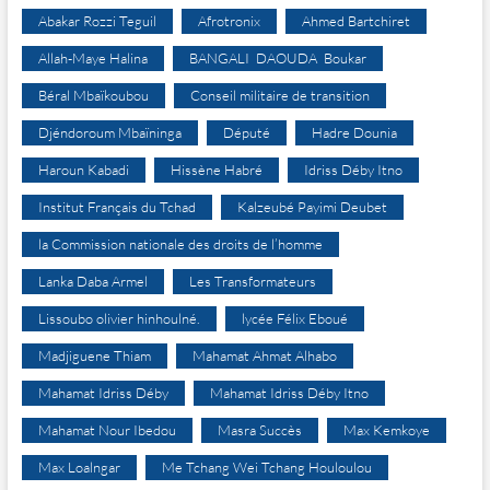
Abakar Rozzi Teguil
Afrotronix
Ahmed Bartchiret
Allah-Maye Halina
BANGALI DAOUDA Boukar
Béral Mbaïkoubou
Conseil militaire de transition
Djéndoroum Mbaïninga
Député
Hadre Dounia
Haroun Kabadi
Hissène Habré
Idriss Déby Itno
Institut Français du Tchad
Kalzeubé Payimi Deubet
la Commission nationale des droits de l’homme
Lanka Daba Armel
Les Transformateurs
Lissoubo olivier hinhoulné.
lycée Félix Eboué
Madjiguene Thiam
Mahamat Ahmat Alhabo
Mahamat Idriss Déby
Mahamat Idriss Déby Itno
Mahamat Nour Ibedou
Masra Succès
Max Kemkoye
Max Loalngar
Me Tchang Wei Tchang Houloulou