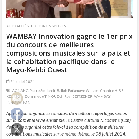
ACTUALITÉS
CULTURE & SPORTS
WAMBAY Innovation gagne le 1er prix
du concours de meilleures
compositions musicales sur la paix et
la cohabitation pacifique dans le
Mayo-Kebbi Ouest
24 juillet 2024
AGNANG Pierre Soulandi
Ballah Faikenaye William
Chantre HIBE
KEUMON
Dominique TINOUDJI
Paul BEITZENER
WAMBAY
INNOVATION
Après avoir organisé le concours de meilleurs reportages radios
sur la paix et le vivre ensemble, le Centre culturel Nicodème (Ccn)
de Pala a organisé cette fois-ci à la compétition de meilleures
compositions musicales sur le même thème, le 08 juillet 2024.