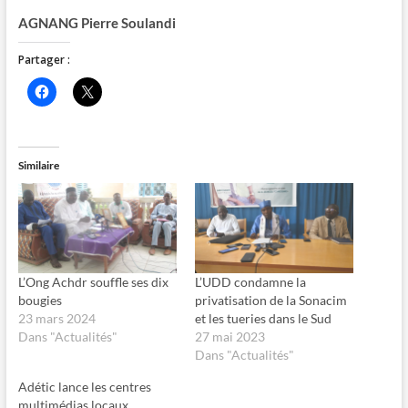
AGNANG Pierre Soulandi
Partager :
C
C
l
l
i
i
q
q
u
u
e
e
z
r
Similaire
p
p
o
o
u
u
r
r
p
p
a
a
r
r
t
t
a
a
g
g
L’Ong Achdr souffle ses dix
L’UDD condamne la
e
e
bougies
privatisation de la Sonacim
r
r
s
s
23 mars 2024
et les tueries dans le Sud
u
u
Dans "Actualités"
27 mai 2023
r
r
F
X
Dans "Actualités"
a
(
c
o
e
u
Adétic lance les centres
b
v
multimédias locaux