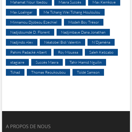
Mahamat Nour Ibedou
Masra Succès
Max Kemkoye
Max Loalngar
Me Tchang Wei Tchang Houloulou
Minnamou Djobsou Ezechiel
Modeh Boy Trésor
Nadjidoumdé D. Florent
Nadjimbaye Dana Jonathan
Nadjindo Alex
Néatobeï Bidi Valentin
N’Djaména
Pahimi Padacké Albert
Roy Moussa
Saleh Kebzabo
stagiaire
Succès Masra
Tahir Hamid Nguilin
Tchad
Thomas Reoukoubou
Toïdé Samson
A PROPOS DE NOUS