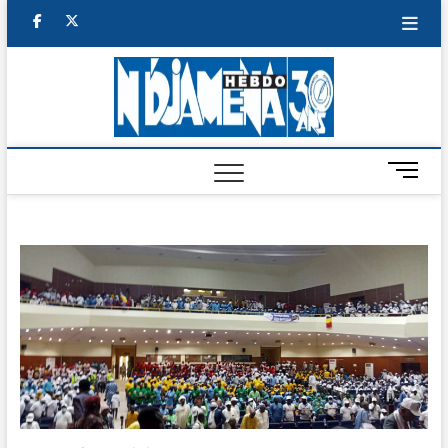
Skip
facebook
twitter
to
content
NDJAM
BI-HEBDO
HEBD
M
e
n
u
B
u
t
t
o
n