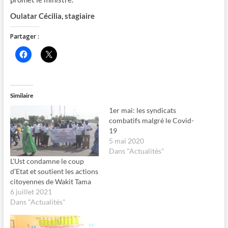
O
ulatar Cécilia
, stagiaire
Partager :
C
C
l
l
i
i
q
q
u
u
e
e
z
r
Similaire
p
p
o
o
1er mai: les syndicats
u
u
r
r
combatifs malgré le Covid-
p
p
19
a
a
r
r
5 mai 2020
t
t
Dans "Actualités"
a
a
g
g
L’Ust condamne le coup
e
e
d’Etat et soutient les actions
r
r
s
s
citoyennes de Wakit Tama
u
u
6 juillet 2021
r
r
F
X
Dans "Actualités"
a
(
c
o
e
u
b
v