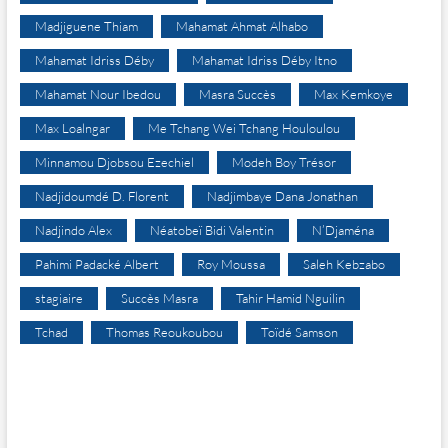
Madjiguene Thiam
Mahamat Ahmat Alhabo
Mahamat Idriss Déby
Mahamat Idriss Déby Itno
Mahamat Nour Ibedou
Masra Succès
Max Kemkoye
Max Loalngar
Me Tchang Wei Tchang Houloulou
Minnamou Djobsou Ezechiel
Modeh Boy Trésor
Nadjidoumdé D. Florent
Nadjimbaye Dana Jonathan
Nadjindo Alex
Néatobeï Bidi Valentin
N’Djaména
Pahimi Padacké Albert
Roy Moussa
Saleh Kebzabo
stagiaire
Succès Masra
Tahir Hamid Nguilin
Tchad
Thomas Reoukoubou
Toïdé Samson