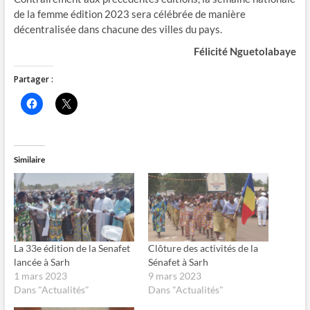
de la femme édition 2023 sera célébrée de manière
décentralisée dans chacune des villes du pays.
Félicité Nguetolabaye
Partager :
C
C
l
l
i
i
q
q
u
u
e
e
z
r
Similaire
p
p
o
o
u
u
r
r
p
p
a
a
r
r
t
t
a
a
g
g
La 33e édition de la Senafet
Clôture des activités de la
e
e
lancée à Sarh
Sénafet à Sarh
r
r
s
s
1 mars 2023
9 mars 2023
u
u
Dans "Actualités"
Dans "Actualités"
r
r
F
X
a
(