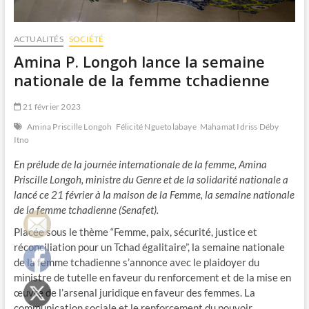
ACTUALITÉS
SOCIÉTÉ
Amina P. Longoh lance la semaine
nationale de la femme tchadienne
21 février 2023
Amina Priscille Longoh
Félicité Nguetolabaye
Mahamat Idriss Déby
Itno
En prélude de la journée internationale de la femme, Amina
Priscille Longoh, ministre du Genre et de la solidarité nationale a
lancé ce 21 février à la maison de la Femme, la semaine nationale
de la femme tchadienne (Senafet).
Placée sous le thème “Femme, paix, sécurité, justice et
réconciliation pour un Tchad égalitaire”, la semaine nationale
de la femme tchadienne s’annonce avec le plaidoyer du
ministre de tutelle en faveur du renforcement et de la mise en
œuvre de l’arsenal juridique en faveur des femmes. La
communication sociale et le renforcement du pouvoir