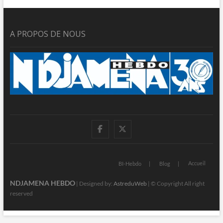
A PROPOS DE NOUS
facebook
twitter
Accueil
BI-Hebdo
Blog
NDJAMENA HEBDO
| Designed by:
AstreduWeb
| © Copyright All right
reserved