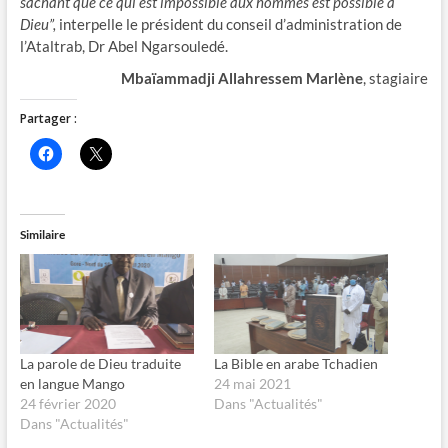
sachant que ce qui est impossible aux hommes est possible à
Dieu”,
interpelle le président du conseil d’administration de
l’Ataltrab, Dr Abel Ngarsouledé.
Mbaïammadji Allahressem Marlène
, stagiaire
Partager :
C
C
l
l
i
i
q
q
u
u
e
e
z
r
Similaire
p
p
o
o
u
u
r
r
p
p
a
a
r
r
t
t
a
a
g
g
La parole de Dieu traduite
La Bible en arabe Tchadien
e
e
en langue Mango
24 mai 2021
r
r
s
s
24 février 2020
Dans "Actualités"
u
u
Dans "Actualités"
r
r
F
X