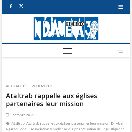
Skip
facebook
twitter
to
content
NDJAM
BI-HEBDO
HEBD
M
e
n
u
B
u
ACTUALITÉS
EVÉNEMENTS
t
Ataltrab rappelle aux églises
t
partenaires leur mission
o
n
1 octobre 2020
Ataltrab
Ataltrab rappelle aux églises partenaires leur mission
Dr Abel
Ngarsouledé.
L’Association tchadienne d’alphabétisation de linguistique et