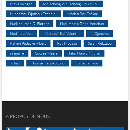
Max Loalngar
Me Tchang Wei Tchang Houloulou
Minnamou Djobsou Ezechiel
Modeh Boy Trésor
Nadjidoumdé D. Florent
Nadjimbaye Dana Jonathan
Nadjindo Alex
Néatobeï Bidi Valentin
N’Djaména
Pahimi Padacké Albert
Roy Moussa
Saleh Kebzabo
stagiaire
Succès Masra
Tahir Hamid Nguilin
Tchad
Thomas Reoukoubou
Toïdé Samson
A PROPOS DE NOUS