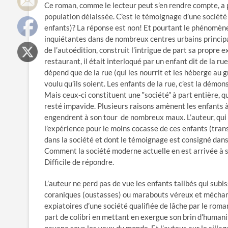
Ce roman, comme le lecteur peut s’en rendre compte, a po
population délaissée. C’est le témoignage d’une société m
enfants)? La réponse est non! Et pourtant le phénomène 
inquiétantes dans de nombreux centres urbains principal
de l’autoédition, construit l’intrigue de part sa propre e
restaurant, il était interloqué par un enfant dit de la r
dépend que de la rue (qui les nourrit et les héberge au g
voulu qu’ils soient. Les enfants de la rue, c’est la démo
Mais ceux-ci constituent une ‟société” à part entière, 
resté impavide. Plusieurs raisons amènent les enfants à 
engendrent à son tour de nombreux maux. L’auteur, qui 
l’expérience pour le moins cocasse de ces enfants (tran
dans la société et dont le témoignage est consigné dans 
Comment la société moderne actuelle en est arrivée à 
Difficile de répondre.
L’auteur ne perd pas de vue les enfants talibés qui subi
coraniques (oustasses) ou marabouts véreux et méchants.
expiatoires d’une société qualifiée de lâche par le roma
part de colibri en mettant en exergue son brin d’humani