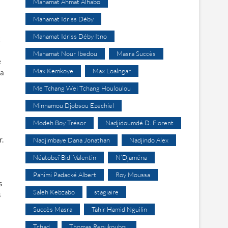
Mahamat Ahmat Alhabo
Mahamat Idriss Déby
Mahamat Idriss Déby Itno
t
Mahamat Nour Ibedou
Masra Succès
e
Max Kemkoye
Max Loalngar
 a
Me Tchang Wei Tchang Houloulou
Minnamou Djobsou Ezechiel
Modeh Boy Trésor
Nadjidoumdé D. Florent
r.
Nadjimbaye Dana Jonathan
Nadjindo Alex
Néatobeï Bidi Valentin
N’Djaména
Pahimi Padacké Albert
Roy Moussa
s
Saleh Kebzabo
stagiaire
s
Succès Masra
Tahir Hamid Nguilin
Tchad
Thomas Reoukoubou