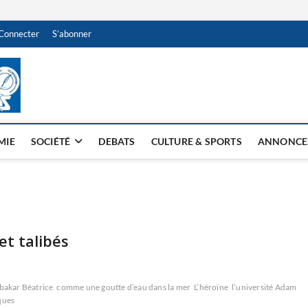
Connecter
S’abonner
NDJAMENA HEBDO
BI-HEBDO
MIE
SOCIÉTÉ
DEBATS
CULTURE & SPORTS
ANNONCE
et talibés
akar Béatrice
comme une goutte d’eau dans la mer
L’héroïne
l’université Adam
ques