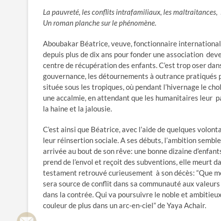
La pauvreté, les conflits intrafamiliaux, les maltraitances, l
Un roman planche sur le phénomène.
Aboubakar Béatrice, veuve, fonctionnaire internationale,
depuis plus de dix ans pour fonder une association deven
centre de récupération des enfants. C’est trop oser dan
gouvernance, les détournements à outrance pratiqués p
située sous les tropiques, où pendant l’hivernage le chol
une accalmie, en attendant que les humanitaires leur p
la haine et la jalousie.
C’est ainsi que Béatrice, avec l’aide de quelques volont
leur réinsertion sociale. A ses débuts, l’ambition semb
arrivée au bout de son rêve: une bonne dizaine d’enfants
prend de l’envol et reçoit des subventions, elle meurt da
testament retrouvé curieusement à son décès: “Que mon 
sera source de conflit dans sa communauté aux valeurs 
dans la contrée. Qui va poursuivre le noble et ambitieu
couleur de plus dans un arc-en-ciel” de Yaya Achair.