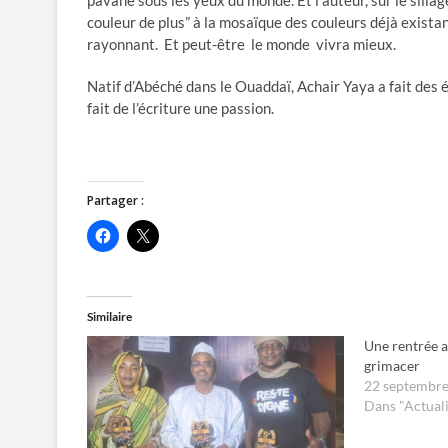
pavane sous les yeux du monde. Et l’auteur, sur le sillag
couleur de plus” à la mosaïque des couleurs déjà existante
rayonnant. Et peut-être le monde vivra mieux.
Natif d’Abéché dans le Ouaddaï, Achair Yaya a fait des 
fait de l’écriture une passion.
Partager :
C
C
l
l
i
i
q
q
u
u
e
e
z
r
Similaire
p
p
o
o
Une rentrée a
u
u
r
r
grimacer
p
p
22 septembr
a
a
r
r
Dans "Actuali
t
t
a
a
g
g