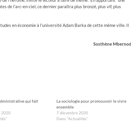
e de l’héroïne, invite le lecteur à faire de même. En apportant ‟une
s de l’arc-en-ciel, ce dernier paraîtra plus bronzé, plus vif, plus
études en économie à l’université Adam Barka de cette même ville. Il
Sosthène Mbernod
dministrative qui fait
La sociologie pour promouvoir le vivre
ensemble
e 2020
7 décembre 2020
tés"
Dans "Actualités"