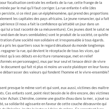
ur focalisation centrale les enfants de la rue, cette frange de la
inée par le mal qu’il faut corriger. La rue enfante-t-elle (des
persiste, si ce n’est pas un épiphénomène, qui prend des proportions
ement les capitales des pays africains. Le jeune romancier, qui a fai
xpérience (il nous a fait la confidence qu’attablé un jour dans un
ue qui lui a tout raconté de sa mésaventure). Ces jeunes dont le salut n
rand dam de leurs semblables) sont le produit de la société, ce qu’elle
nstration d’une société non solidaire et irresponsable à tous égards.
qui a pris les quartiers sous le regard désabusé du monde longtemps
regagner la rue, qui devient le réceptacle de tous les vices, qui
n’est qu’à ses débuts en écriture romanesque, met en relief
sformés en personnages), mus par leur seul et tenace désir de vivre
le document qui fait ni plus ni moins un vaste plaidoyer en leur faveu
se débarrasser des valeurs qui fondent l’homme et le vivre-ensemble?
ssent presque le même sort et qui sont, eux aussi, victimes des maître
 Ces enfants sont, point n’est besoin de le dire encore, des victime
ncier Achair. L’héroïne, comme une goutte d’eau dans la mer, a joué sa
té, sa solidarité agissante en faveur de cette couche désœuvrée qui