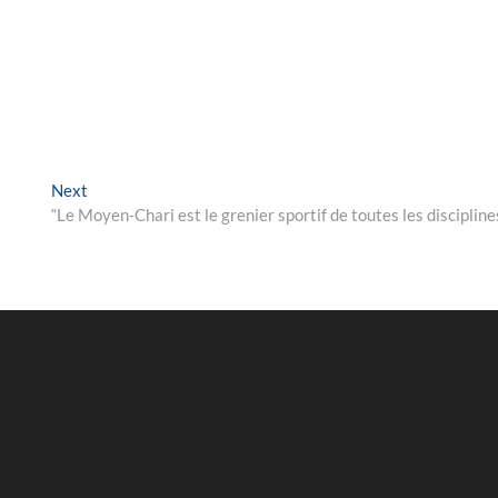
Next
Next
post:
“Le Moyen-Chari est le grenier sportif de toutes les discipline