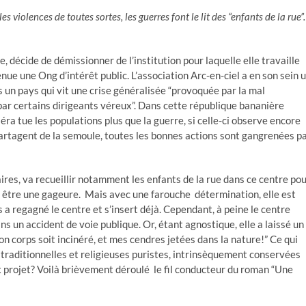
es violences de toutes sortes, les guerres font le lit des “enfants de la rue”.
 décide de démissionner de l’institution pour laquelle elle travaille
ue une Ong d’intérêt public. L’association Arc-en-ciel a en son sein 
s un pays qui vit une crise généralisée “provoquée par la mal
ar certains dirigeants véreux”. Dans cette république bananière
éra tue les populations plus que la guerre, si celle-ci observe encore
artagent de la semoule, toutes les bonnes actions sont gangrenées p
aires, va recueillir notamment les enfants de la rue dans ce centre po
le être une gageure. Mais avec une farouche détermination, elle est
 a regagné le centre et s’insert déjà. Cependant, à peine le centre
ns un accident de voie publique. Or, étant agnostique, elle a laissé un
corps soit incinéré, et mes cendres jetées dans la nature!” Ce qui
traditionnelles et religieuses puristes, intrinsèquement conservées
x projet? Voilà brièvement déroulé le fil conducteur du roman “Une