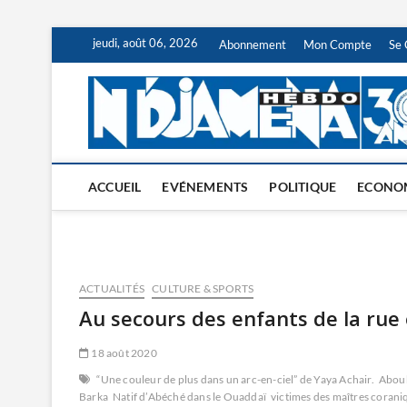
Skip
jeudi, août 06, 2026
Abonnement
Mon Compte
Se 
to
content
ACCUEIL
EVÉNEMENTS
POLITIQUE
ECONO
ACTUALITÉS
CULTURE & SPORTS
Au secours des enfants de la rue 
18 août 2020
“Une couleur de plus dans un arc-en-ciel” de Yaya Achair.
Aboub
Barka
Natif d’Abéché dans le Ouaddaï
victimes des maîtres corani