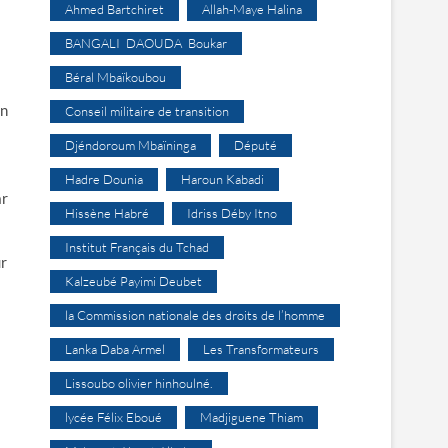
Ahmed Bartchiret
Allah-Maye Halina
BANGALI DAOUDA Boukar
Béral Mbaïkoubou
un
Conseil militaire de transition
Djéndoroum Mbaïninga
Député
Hadre Dounia
Haroun Kabadi
ar
Hissène Habré
Idriss Déby Itno
Institut Français du Tchad
ur
Kalzeubé Payimi Deubet
la Commission nationale des droits de l’homme
Lanka Daba Armel
Les Transformateurs
Lissoubo olivier hinhoulné.
lycée Félix Eboué
Madjiguene Thiam