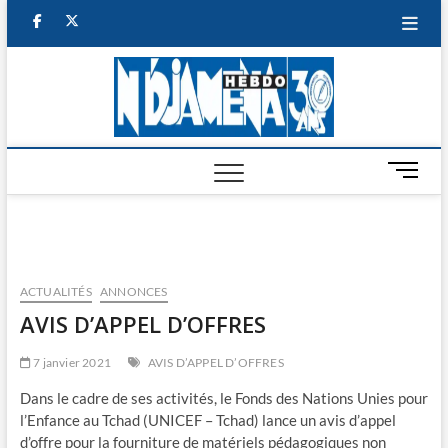
Skip
facebook
twitter
to
content
NDJAM
BI-HEBDO
HEBD
M
e
n
u
B
u
ACTUALITÉS
ANNONCES
t
AVIS D’APPEL D’OFFRES
t
o
7 janvier 2021
AVIS D’APPEL D’OFFRES
n
Dans le cadre de ses activités, le Fonds des Nations Unies pour
l’Enfance au Tchad (UNICEF – Tchad) lance un avis d’appel
d’offre pour la fourniture de matériels pédagogiques non