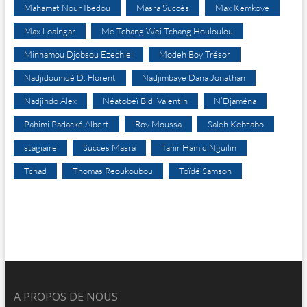
Mahamat Nour Ibedou
Masra Succès
Max Kemkoye
Max Loalngar
Me Tchang Wei Tchang Houloulou
Minnamou Djobsou Ezechiel
Modeh Boy Trésor
Nadjidoumdé D. Florent
Nadjimbaye Dana Jonathan
Nadjindo Alex
Néatobeï Bidi Valentin
N’Djaména
Pahimi Padacké Albert
Roy Moussa
Saleh Kebzabo
stagiaire
Succès Masra
Tahir Hamid Nguilin
Tchad
Thomas Reoukoubou
Toïdé Samson
A PROPOS DE NOUS