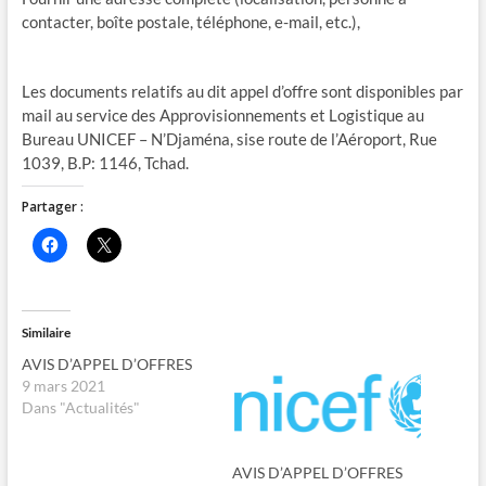
contacter, boîte postale, téléphone, e-mail, etc.),
Les documents relatifs au dit appel d’offre sont disponibles par
mail au service des Approvisionnements et Logistique au
Bureau UNICEF – N’Djaména, sise route de l’Aéroport, Rue
1039, B.P: 1146, Tchad.
Partager :
C
C
l
l
i
i
q
q
u
u
e
e
z
r
Similaire
p
p
o
o
AVIS D’APPEL D’OFFRES
u
u
r
r
9 mars 2021
p
p
Dans "Actualités"
a
a
r
r
t
t
a
a
g
g
AVIS D’APPEL D’OFFRES
e
e