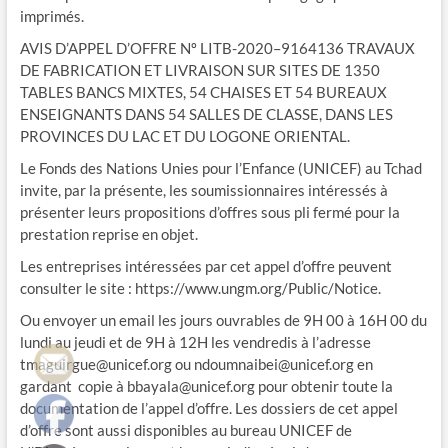
imprimés.
AVIS D’APPEL D’OFFRE Nº LITB-2020–9164136 TRAVAUX
DE FABRICATION ET LIVRAISON SUR SITES DE 1350
TABLES BANCS MIXTES, 54 CHAISES ET 54 BUREAUX
ENSEIGNANTS DANS 54 SALLES DE CLASSE, DANS LES
PROVINCES DU LAC ET DU LOGONE ORIENTAL.
Le Fonds des Nations Unies pour l’Enfance (UNICEF) au Tchad
invite, par la présente, les soumissionnaires intéressés à
présenter leurs propositions d’offres sous pli fermé pour la
prestation reprise en objet.
Les entreprises intéressées par cet appel d’offre peuvent
consulter le site : https://www.ungm.org/Public/Notice.
Ou envoyer un email les jours ouvrables de 9H 00 à 16H 00 du
lundi au jeudi et de 9H à 12H les vendredis à l’adresse
tmaguirgue@unicef.org
ou
ndoumnaibei@unicef.org
en
gardant copie à
bbayala@unicef.org
pour obtenir toute la
documentation de l’appel d’offre. Les dossiers de cet appel
d’offre sont aussi disponibles au bureau UNICEF de