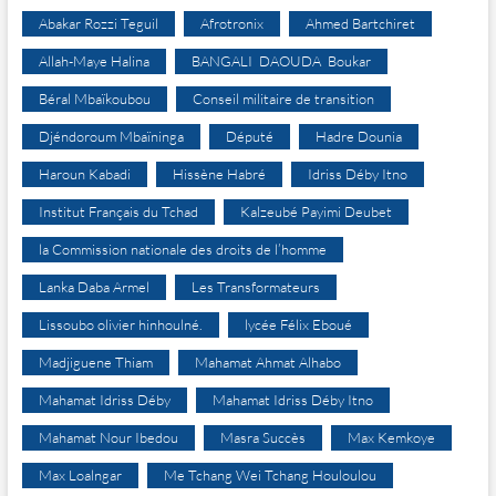
Abakar Rozzi Teguil
Afrotronix
Ahmed Bartchiret
Allah-Maye Halina
BANGALI DAOUDA Boukar
Béral Mbaïkoubou
Conseil militaire de transition
Djéndoroum Mbaïninga
Député
Hadre Dounia
Haroun Kabadi
Hissène Habré
Idriss Déby Itno
Institut Français du Tchad
Kalzeubé Payimi Deubet
la Commission nationale des droits de l’homme
Lanka Daba Armel
Les Transformateurs
Lissoubo olivier hinhoulné.
lycée Félix Eboué
Madjiguene Thiam
Mahamat Ahmat Alhabo
Mahamat Idriss Déby
Mahamat Idriss Déby Itno
Mahamat Nour Ibedou
Masra Succès
Max Kemkoye
Max Loalngar
Me Tchang Wei Tchang Houloulou