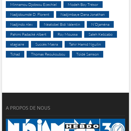
Minnamou Djobsou Ezechiel
Modeh Boy Trésor
Nadjidoumdé D. Florent
Nadjimbaye Dana Jonathan
Nadjindo Alex
Néatobeï Bidi Valentin
N’Djaména
Pahimi Padacké Albert
Roy Moussa
Saleh Kebzabo
stagiaire
Succès Masra
Tahir Hamid Nguilin
Tchad
Thomas Reoukoubou
Toïdé Samson
A PROPOS DE NOUS