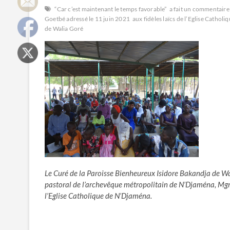
“Car c’est maintenant le temps favorable”
a fait un commentaire
Goetbé adressé le 11 juin 2021
aux fidèles laïcs de l’Eglise Cathol
de Walia Goré
Le Curé de la Paroisse Bienheureux Isidore Bakandja de W
pastoral de l’archevêque métropolitain de N’Djaména, Mgr
l’Eglise Catholique de N’Djaména.