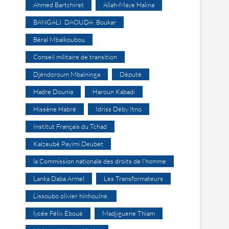
Ahmed Bartchiret
Allah-Maye Halina
BANGALI DAOUDA Boukar
Béral Mbaïkoubou
Conseil militaire de transition
Djéndoroum Mbaïninga
Député
Hadre Dounia
Haroun Kabadi
Hissène Habré
Idriss Déby Itno
Institut Français du Tchad
Kalzeubé Payimi Deubet
la Commission nationale des droits de l’homme
Lanka Daba Armel
Les Transformateurs
Lissoubo olivier hinhoulné.
lycée Félix Eboué
Madjiguene Thiam