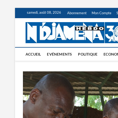
Skip
samedi, août 08, 2026
Abonnement
Mon Compte
to
content
ACCUEIL
EVÉNEMENTS
POLITIQUE
ECONO