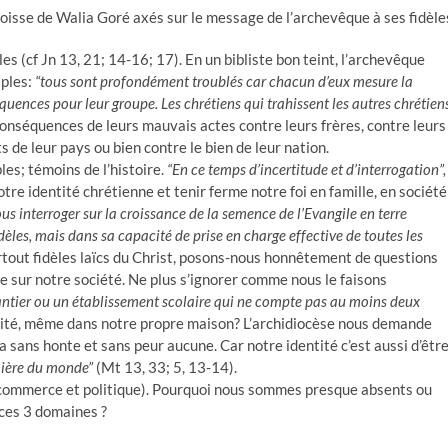
roisse de Walia Goré axés sur le message de l’archevêque à ses fidèle
les (cf Jn 13, 21; 14-16; 17). En un bibliste bon teint, l’archevêque
iples:
“tous sont profondément troublés car chacun d’eux mesure la
séquences pour leur groupe. Les chrétiens qui trahissent les autres chrétiens
onséquences de leurs mauvais actes contre leurs frères, contre leurs
 de leur pays ou bien contre le bien de leur nation.
les; témoins de l’histoire.
“En ce temps d’incertitude et d’interrogation”,
tre identité chrétienne et tenir ferme notre foi en famille, en société
s interroger sur la croissance de la semence de l’Evangile en terre
èles, mais dans sa capacité de prise en charge effective de toutes les
tout fidèles laïcs du Christ, posons-nous honnêtement de questions
ne sur notre société. Ne plus s’ignorer comme nous le faisons
hantier ou un établissement scolaire qui ne compte pas au moins deux
tité, même dans notre propre maison? L’archidiocèse nous demande
la sans honte et sans peur aucune. Car notre identité c’est aussi d’êtr
umière du monde”
(Mt 13, 33; 5, 13-14).
, commerce et politique). Pourquoi nous sommes presque absents ou
ces 3 domaines ?