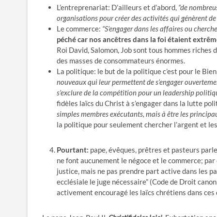
L’entreprenariat: D’ailleurs et d’abord,
“de nombreus
organisations pour créer des activités qui génèrent de
Le commerce:
“S’engager dans les affaires ou cherche
péché car nos ancêtres dans la foi étaient extr
Roi David, Salomon, Job sont tous hommes riches d
des masses de consommateurs énormes.
La politique: le but de la politique c’est pour le B
nouveaux qui leur permettent de s’engager ouvertemen
s’exclure de la compétition pour un leadership politique
fidèles laïcs du Christ à s’engager dans la lutte p
simples membres exécutants, mais à être les principau
la politique pour seulement chercher l’argent et le
Pourtant:
pape, évêques, prêtres et pasteurs parlent
ne font aucunement le négoce et le commerce; par co
justice, mais ne pas prendre part active dans les pa
ecclésiale le juge nécessaire” (Code de Droit canoniq
activement encouragé les laïcs chrétiens dans ces