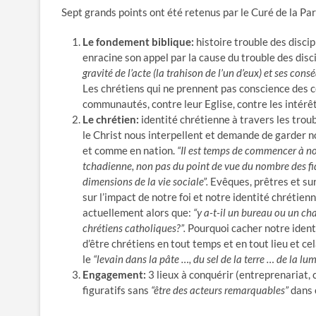
Sept grands points ont été retenus par le Curé de la Pa
Le fondement biblique:
histoire trouble des discip
enracine son appel par la cause du trouble des disc
gravité de l’acte (la trahison de l’un d’eux) et ses con
Les chrétiens qui ne prennent pas conscience des c
communautés, contre leur Eglise, contre les intérêts
Le chrétien:
identité chrétienne à travers les troub
le Christ nous interpellent et demande de garder no
et comme en nation.
“Il est temps de commencer à nou
tchadienne, non pas du point de vue du nombre des fid
dimensions de la vie sociale”.
Evêques, prêtres et sur
sur l’impact de notre foi et notre identité chrétien
actuellement alors que:
“y a-t-il un bureau ou un c
chrétiens catholiques?”.
Pourquoi cacher notre iden
d’être chrétiens en tout temps et en tout lieu et ce
le
“levain dans la pâte …, du sel de la terre … de la l
Engagement:
3 lieux à conquérir (entreprenariat
figuratifs sans
“être des acteurs remarquables”
dans 