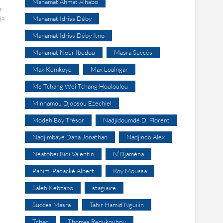
Mahamat Ahmat Alhabo
r
ja
Mahamat Idriss Déby
Mahamat Idriss Déby Itno
Mahamat Nour Ibedou
Masra Succès
Max Kemkoye
Max Loalngar
Me Tchang Wei Tchang Houloulou
Minnamou Djobsou Ezechiel
Modeh Boy Trésor
Nadjidoumdé D. Florent
Nadjimbaye Dana Jonathan
Nadjindo Alex
Néatobeï Bidi Valentin
N’Djaména
Pahimi Padacké Albert
Roy Moussa
Saleh Kebzabo
stagiaire
Succès Masra
Tahir Hamid Nguilin
Tchad
Thomas Reoukoubou