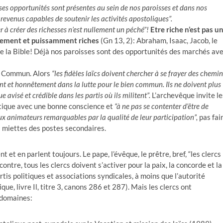
es opportunités sont présentes au sein de nos paroisses et dans nos
 revenus capables de soutenir les activités apostoliques”.
r à créer des richesses n’est nullement un péché”!
Etre riche n’est pas u
êmement et puissamment riches
(Gn 13, 2): Abraham, Isaac, Jacob, le
e la Bible! Déjà nos paroisses sont des opportunités des marchés av
ien Commun. Alors
“les fidèles laïcs doivent chercher à se frayer des chemi
t et honnêtement dans la lutte pour le bien commun. Ils ne doivent plus
 avisé et crédible dans les partis où ils militent”.
L’archevêque invite le
olitique avec une bonne conscience et
“à ne pas se contenter d’être de
x animateurs remarquables par la qualité de leur participation”,
pas fai
s miettes des postes secondaires.
 et en parlent toujours. Le pape, l’évêque, le prêtre, bref, “les clercs
ntre, tous les clercs doivent s’activer pour la paix, la concorde et la
rtis politiques et associations syndicales, à moins que l’autorité
ue, livre Il, titre 3, canons 286 et 287). Mais les clercs ont
 domaines: