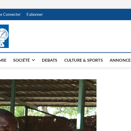
Se Connecter
S’abonner
NDJAMENA HEBDO
BI-HEBDO
MIE
SOCIÉTÉ
DEBATS
CULTURE & SPORTS
ANNONCE