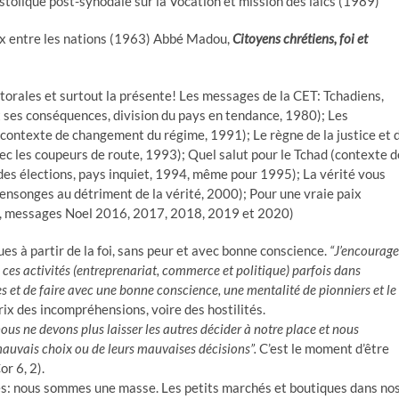
stolique post-synodale sur la Vocation et mission des laïcs (1989)
aix entre les nations (1963) Abbé Madou,
Citoyens chrétiens, foi et
torales et surtout la présente! Les messages de la CET: Tchadiens,
t ses conséquences, division du pays en tendance, 1980); Les
 (contexte de changement du régime, 1991); Le règne de la justice et 
vec les coupeurs de route, 1993); Quel salut pour le Tchad (contexte d
es élections, pays inquiet, 1994, même pour 1995); La vérité vous
ensonges au détriment de la vérité, 2000); Pour une vraie paix
, messages Noel 2016, 2017, 2018, 2019 et 2020)
s à partir de la foi, sans peur et avec bonne conscience.
“J’encourage
s ces activités (entreprenariat, commerce et politique) parfois dans
s et de faire avec une bonne conscience, une mentalité de pionniers et le
rix des incompréhensions, voire des hostilités.
nous ne devons plus laisser les autres décider à notre place et nous
auvais choix ou de leurs mauvaises décisions”.
C’est le moment d’être
r 6, 2).
es: nous sommes une masse. Les petits marchés et boutiques dans no