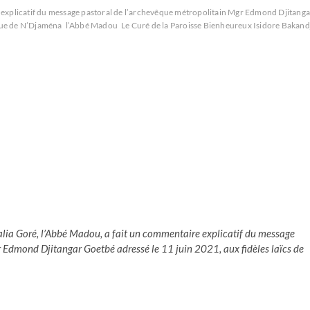
 explicatif du message pastoral de l’archevêque métropolitain Mgr Edmond Djitanga
ique de N’Djaména
l’Abbé Madou
Le Curé de la Paroisse Bienheureux Isidore Bakand
alia Goré, l’Abbé Madou, a fait un commentaire explicatif du message
 Edmond Djitangar Goetbé adressé le 11 juin 2021, aux fidèles laïcs de