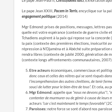
Le pape Jean-Paul Il,
Christifideles laici
, Exhortation apo
Le pape Jean XXIII,
Pacem in Terris
, encyclique sur la p
engagement politique
(2014)
Mgr Edmond: prises de positions, messages, lettres pas
quelle est votre espérance (contexte de guerre civile e
Tchadiens aspirent à la paix qui repose sur la concorde
la paix (contexte des premières élections, insécurité a
répression à N’Djaména et à Abéché suite préparation d
rendra libres (contexte de jubilé 2000, génération de m
(contexte longs affrontements communautaires, 2007)
Etre acteurs
économiques, commerciaux et politique
donc ceux et celles des nôtres qui se sont risqués dan
l’incompréhension des autres chrétiens, de tenir ferme
souci de lutter pour le bien-être de tous”.
Et cela, au p
Mgr Edmond:
appelle que
“nous ne devons plus”!
,
“
contenter de murmurer ou de gémir à cause de leurs m
acteurs
“car c’est maintenant le temps favorable”
(2Co
Paroisses:
notre force se sont d’abord nos paroiss