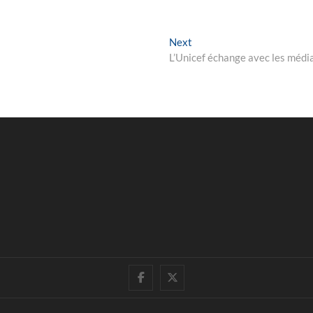
Next
Next
post:
L’Unicef échange avec les médi
facebook
twitter