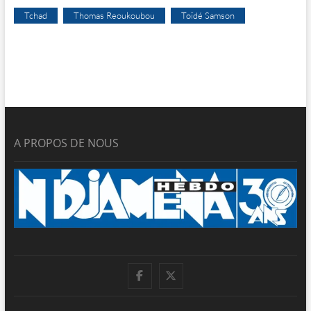
Tchad
Thomas Reoukoubou
Toïdé Samson
A PROPOS DE NOUS
facebook
twitter