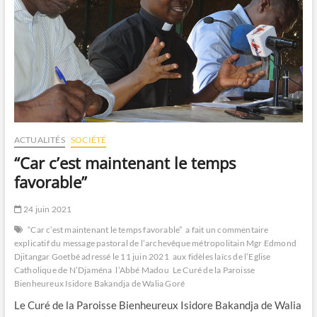
ACTUALITÉS
SOCIÉTÉ
“Car c’est maintenant le temps
favorable”
24 juin 2021
“Car c’est maintenant le temps favorable”
a fait un commentaire
explicatif du message pastoral de l’archevêque métropolitain Mgr Edmond
Djitangar Goetbé adressé le 11 juin 2021
aux fidèles laïcs de l’Eglise
Catholique de N’Djaména
l’Abbé Madou
Le Curé de la Paroisse
Bienheureux Isidore Bakandja de Walia Goré
Le Curé de la Paroisse Bienheureux Isidore Bakandja de Walia