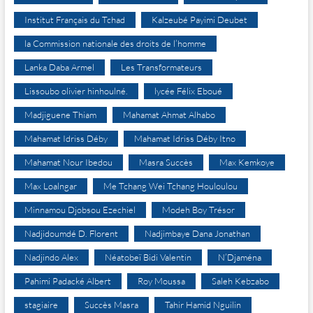
Institut Français du Tchad
Kalzeubé Payimi Deubet
la Commission nationale des droits de l’homme
Lanka Daba Armel
Les Transformateurs
Lissoubo olivier hinhoulné.
lycée Félix Eboué
Madjiguene Thiam
Mahamat Ahmat Alhabo
Mahamat Idriss Déby
Mahamat Idriss Déby Itno
Mahamat Nour Ibedou
Masra Succès
Max Kemkoye
Max Loalngar
Me Tchang Wei Tchang Houloulou
Minnamou Djobsou Ezechiel
Modeh Boy Trésor
Nadjidoumdé D. Florent
Nadjimbaye Dana Jonathan
Nadjindo Alex
Néatobeï Bidi Valentin
N’Djaména
Pahimi Padacké Albert
Roy Moussa
Saleh Kebzabo
stagiaire
Succès Masra
Tahir Hamid Nguilin