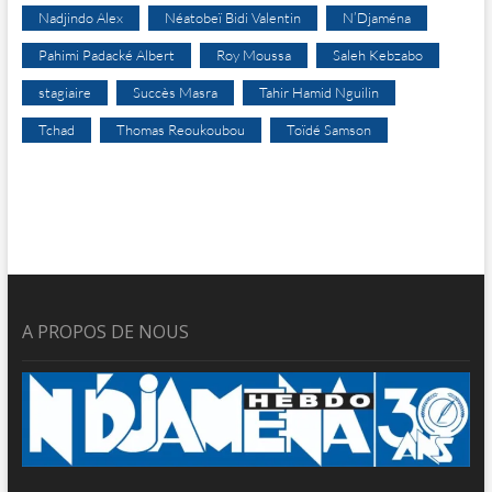
Nadjindo Alex
Néatobeï Bidi Valentin
N’Djaména
Pahimi Padacké Albert
Roy Moussa
Saleh Kebzabo
stagiaire
Succès Masra
Tahir Hamid Nguilin
Tchad
Thomas Reoukoubou
Toïdé Samson
A PROPOS DE NOUS