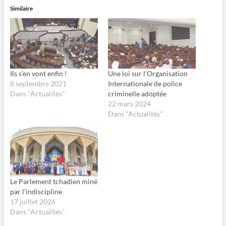
z
r
Similaire
p
p
o
o
u
u
r
r
p
p
a
a
r
r
t
t
a
a
g
g
Ils s’en vont enfin !
Une loi sur l’Organisation
e
e
8 septembre 2021
Internationale de police
r
r
s
s
Dans "Actualités"
criminelle adoptée
u
u
22 mars 2024
r
r
F
X
Dans "Actualités"
a
(
c
o
e
u
b
v
o
r
o
e
k
d
(
a
o
n
u
s
Le Parlement tchadien miné
v
u
r
n
par l’indiscipline
e
e
17 juillet 2026
d
n
a
o
Dans "Actualités"
n
u
s
v