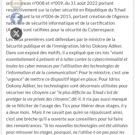
o
o
ordonnances n
008 et n
009, du 31 août 2022 portant
respectivement sur la cyber sécurité en République du Tchad
o
et modifiant la loi n
006 de 2015, portant création de l’Agence
nationale de sécurité informatique et de la certification
(Ansice) sont ratifiées pour la sécurité du Cyberespace.
Les deux premières sont défendues par le ministre de la
Sécurité publique et de l’immigration, Idriss Dokony Adiker.
Dans son exposé des motifs, il a expliqué que ces lois “
visent
essentiellement à prévenir et à lutter contre la cybercriminalité et
toutes les cyber menaces par l’utilisation des technologies de
l’information et de la communication
”. Pour le ministre, c’est une
“
urgence
” de mettre ce dispositif légal en place. Pour Idriss
Dokony Adiker, les technologies sont désormais utilisées pour
sécuriser les citoyens car “
le plus difficile au Tchad c’est de
protéger la vie privée des citoyens
”, dit-il. Il n’a pas aussi manqué
de se féliciter de l’usage des Tics pour libérer deux otages, il y
a deux mois. Mais il ne savait pas qu’en se réjouissant ainsi,
c’est une brèche qu’il a ouverte aux conseillers pour lui faire
des remontrances. “
Si les nouvelles technologies ont été utilisées
pour retrouver les otages, pourquoi, ne l’utilise-t-on pas pour les