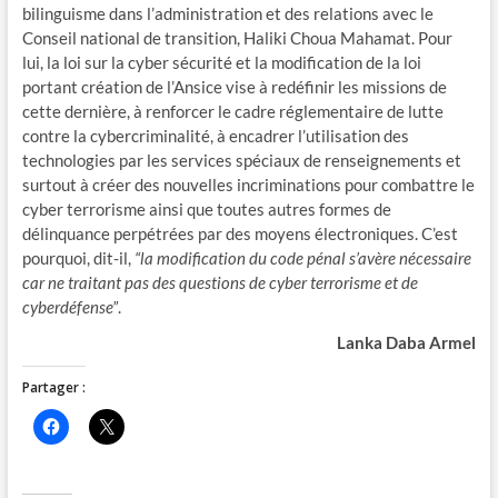
bilinguisme dans l’administration et des relations avec le
Conseil national de transition, Haliki Choua Mahamat. Pour
lui, la loi sur la cyber sécurité et la modification de la loi
portant création de l’Ansice vise à redéfinir les missions de
cette dernière, à renforcer le cadre réglementaire de lutte
contre la cybercriminalité, à encadrer l’utilisation des
technologies par les services spéciaux de renseignements et
surtout à créer des nouvelles incriminations pour combattre le
cyber terrorisme ainsi que toutes autres formes de
délinquance perpétrées par des moyens électroniques. C’est
pourquoi, dit-il,
“la modification du code pénal s’avère nécessaire
car ne traitant pas des questions de cyber terrorisme et de
cyberdéfense”
.
Lanka Daba Armel
Partager :
C
C
l
l
i
i
q
q
u
u
e
e