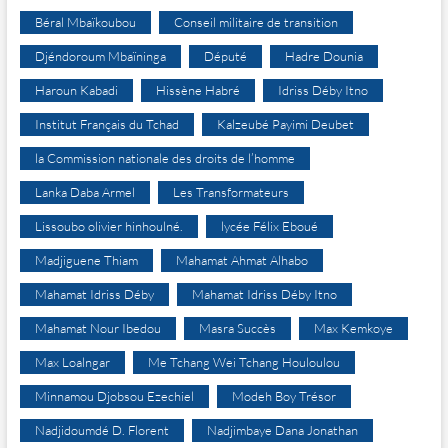
Béral Mbaïkoubou
Conseil militaire de transition
Djéndoroum Mbaïninga
Député
Hadre Dounia
Haroun Kabadi
Hissène Habré
Idriss Déby Itno
Institut Français du Tchad
Kalzeubé Payimi Deubet
la Commission nationale des droits de l’homme
Lanka Daba Armel
Les Transformateurs
Lissoubo olivier hinhoulné.
lycée Félix Eboué
Madjiguene Thiam
Mahamat Ahmat Alhabo
Mahamat Idriss Déby
Mahamat Idriss Déby Itno
Mahamat Nour Ibedou
Masra Succès
Max Kemkoye
Max Loalngar
Me Tchang Wei Tchang Houloulou
Minnamou Djobsou Ezechiel
Modeh Boy Trésor
Nadjidoumdé D. Florent
Nadjimbaye Dana Jonathan