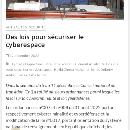
ACTUALITÉS
SÉCURITÉ
Des lois pour sécuriser le
cyberespace
12 décembre 2022
Aymadji Opportune
Béral Mbaïkoubou
Clément Abaïfouta
Des lois
pour sécuriser le cyberespace
Haliki Choua Mahamat
Idriss Dokony
Adiker
Lanka Daba Armel
Dans la semaine du 5 au 11 décembre, le Conseil national de
transition (Cnt) a ratifié plusieurs ordonnances parmi lesquelles,
la loi sur la cybercriminalité et la cyberdéfense.
o
o
Les ordonnances n
007 et n
008 du 31 août 2022 portant
respectivement cybercriminalité et cyberdéfense et la
o
modification de la loi n
0017, portant orientation du système
national de renseignements en République du Tchad ; les