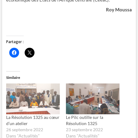
Roy Moussa
Partager :
C
C
l
l
i
i
q
q
u
u
e
e
z
r
Similaire
p
p
o
o
u
u
r
r
p
p
a
a
r
r
t
t
a
a
g
g
La Résolution 1325 au cœur
Le Pilc outille sur la
e
e
d’un atelier
Résolution 1325
r
r
s
s
26 septembre 2022
23 septembre 2022
u
u
Dans "Actualités"
Dans "Actualités"
r
r