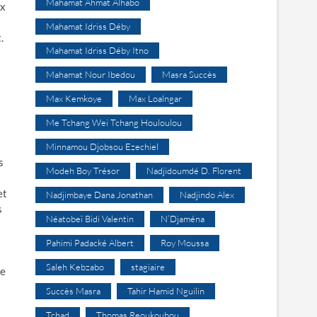
Mahamat Ahmat Alhabo
ux
Mahamat Idriss Déby
.
Mahamat Idriss Déby Itno
Mahamat Nour Ibedou
Masra Succès
Max Kemkoye
Max Loalngar
Me Tchang Wei Tchang Houloulou
a
Minnamou Djobsou Ezechiel
s
Modeh Boy Trésor
Nadjidoumdé D. Florent
et
Nadjimbaye Dana Jonathan
Nadjindo Alex
s
Néatobeï Bidi Valentin
N’Djaména
Pahimi Padacké Albert
Roy Moussa
Saleh Kebzabo
stagiaire
me
Succès Masra
Tahir Hamid Nguilin
Tchad
Thomas Reoukoubou