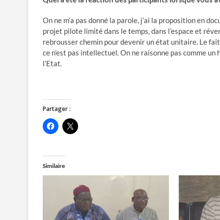
On ne m’a pas donné la parole, j’ai la proposition en docu
projet pilote limité dans le temps, dans l’espace et ré
rebrousser chemin pour devenir un état unitaire. Le fai
ce n’est pas intellectuel. On ne raisonne pas comme un
l’Etat.
Partager :
C
C
l
l
i
i
q
q
u
u
e
e
z
r
Similaire
p
p
o
o
u
u
r
r
p
p
a
a
r
r
t
t