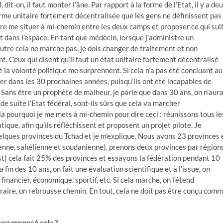
dit-on, il faut monter l’âne. Par rapport à la forme de l’Etat, il y a de
rme unitaire fortement décentralisée que les gens ne définissent pas
fère me situer à mi-chemin entre les deux camps et proposer ce qui suit
t dans l’espace. En tant que médecin, lorsque j’administre un
utre cela ne marche pas, je dois changer de traitement et non
t. Ceux qui disent qu’il faut un état unitaire fortement décentralisé
ué la volonté politique me surprennent. Si cela n’a pas été concluant au
er dans les 30 prochaines années, puisqu’ils ont été incapables de
 Sans être un prophète de malheur, je parie que dans 30 ans, on n’aur
 de suite l’Etat fédéral, sont-ils sûrs que cela va marcher
à pourquoi je me mets à mi-chemin pour dire ceci : réunissons tous le
ique, afin qu’ils réfléchissent et proposent un projet pilote. Je
elques provinces du Tchad et je m’explique. Nous avons 23 provinces 
ienne, sahélienne et soudanienne), prenons deux provinces par région
est) cela fait 25% des provinces et essayons la fédération pendant 10
 fin des 10 ans, on fait une évaluation scientifique et à l’issue, on
 financier, économique, sportif, etc. Si cela marche, on l’étend
raire, on rebrousse chemin. En tout, cela ne doit pas être conçu com
vez proposé cela ?