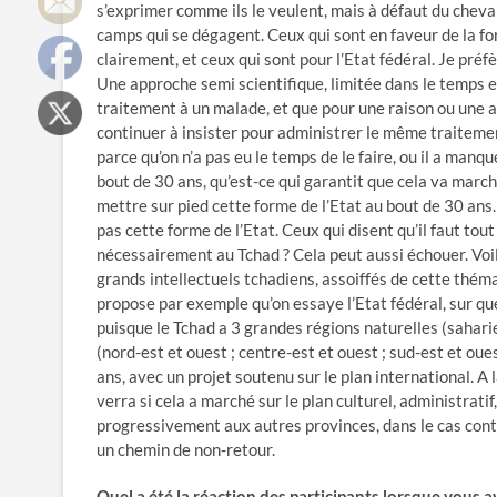
s’exprimer comme ils le veulent, mais à défaut du cheval, 
camps qui se dégagent. Ceux qui sont en faveur de la fo
clairement, et ceux qui sont pour l’Etat fédéral. Je pré
Une approche semi scientifique, limitée dans le temps e
traitement à un malade, et que pour une raison ou une a
continuer à insister pour administrer le même traitemen
parce qu’on n’a pas eu le temps de le faire, ou il a manq
bout de 30 ans, qu’est-ce qui garantit que cela va march
mettre sur pied cette forme de l’Etat au bout de 30 ans.
pas cette forme de l’Etat. Ceux qui disent qu’il faut tout
nécessairement au Tchad ? Cela peut aussi échouer. Voil
grands intellectuels tchadiens, assoiffés de cette thémat
propose par exemple qu’on essaye l’Etat fédéral, sur qu
puisque le Tchad a 3 grandes régions naturelles (sahar
(nord-est et ouest ; centre-est et ouest ; sud-est et ou
ans, avec un projet soutenu sur le plan international. A la
verra si cela a marché sur le plan culturel, administratif,
progressivement aux autres provinces, dans le cas cont
un chemin de non-retour.
Quel a été la réaction des participants lorsque vous a