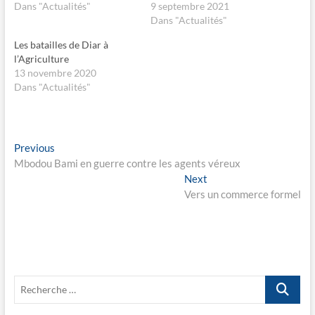
s
s
Dans "Actualités"
9 septembre 2021
u
u
Dans "Actualités"
r
r
F
X
a
(
Les batailles de Diar à
c
o
e
u
l’Agriculture
b
v
13 novembre 2020
o
r
o
e
Dans "Actualités"
k
d
(
a
o
n
u
s
v
u
r
n
Navigation
Previous
Previous
e
e
d
n
post:
Mbodou Bami en guerre contre les agents véreux
de
a
o
n
u
Next
Next
s
v
l’article
post:
Vers un commerce formel
u
e
n
l
e
l
n
e
o
f
u
e
v
n
e
ê
l
t
l
r
Recherche
e
e
f
)
…
e
n