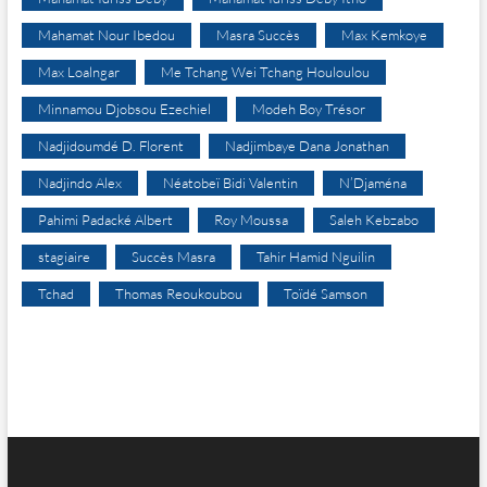
Mahamat Nour Ibedou
Masra Succès
Max Kemkoye
Max Loalngar
Me Tchang Wei Tchang Houloulou
Minnamou Djobsou Ezechiel
Modeh Boy Trésor
Nadjidoumdé D. Florent
Nadjimbaye Dana Jonathan
Nadjindo Alex
Néatobeï Bidi Valentin
N’Djaména
Pahimi Padacké Albert
Roy Moussa
Saleh Kebzabo
stagiaire
Succès Masra
Tahir Hamid Nguilin
Tchad
Thomas Reoukoubou
Toïdé Samson