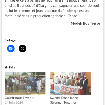
émises et cela a permis de redynamiser le mouvement. C’est
ainsi qu’il est décidé d’élargir la campagne en une coalition qui
inclut les femmes et jeunes autour du foncier qui est un
facteur clé dans la production agricole au Tchad.
Modeh Boy Tresor
Partager :
C
C
l
l
i
i
q
q
u
u
e
e
z
r
Similaire
p
p
o
o
u
u
r
r
p
p
a
a
r
r
t
t
a
a
g
g
Courir pour l’avenir
Swedd-Tchad lance
e
e
24 juin 2024
Stronger Together
r
r