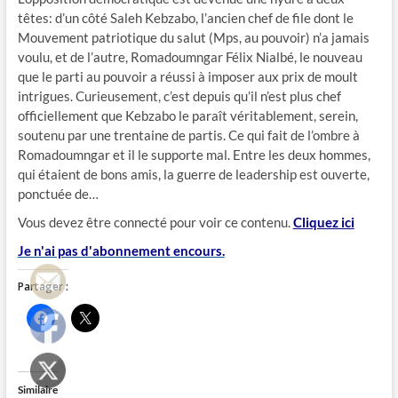
têtes: d’un côté Saleh Kebzabo, l’ancien chef de file dont le
Mouvement patriotique du salut (Mps, au pouvoir) n’a jamais
voulu, et de l’autre, Romadoumngar Félix Nialbé, le nouveau
que le parti au pouvoir a réussi à imposer aux prix de moult
intrigues. Curieusement, c’est depuis qu’il n’est plus chef
officiellement que Kebzabo le paraît véritablement, serein,
soutenu par une trentaine de partis. Ce qui fait de l’ombre à
Romadoumngar et il le supporte mal. Entre les deux hommes,
qui étaient de bons amis, la guerre de leadership est ouverte,
ponctuée de…
Vous devez être connecté pour voir ce contenu.
Cliquez ici
Je n'ai pas d'abonnement encours.
Partager :
C
C
l
l
i
i
q
q
u
u
e
e
z
r
Similaire
p
p