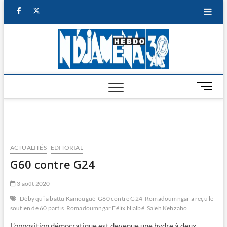
Skip
facebook
twitter
to
content
NDJAM
BI-HEBDO
HEBD
M
e
n
u
B
u
ACTUALITÉS
EDITORIAL
t
G60 contre G24
t
o
3 août 2020
n
Déby qui a battu Kamougué
G60 contre G24
Romadoumngar a reçu le
soutien de 60 partis
Romadoumngar Félix Nialbé
Saleh Kebzabo
L’opposition démocratique est devenue une hydre à deux