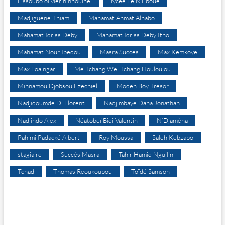
Lissoubo olivier hinhoulné.
lycée Félix Eboué
Madjiguene Thiam
Mahamat Ahmat Alhabo
Mahamat Idriss Déby
Mahamat Idriss Déby Itno
Mahamat Nour Ibedou
Masra Succès
Max Kemkoye
Max Loalngar
Me Tchang Wei Tchang Houloulou
Minnamou Djobsou Ezechiel
Modeh Boy Trésor
Nadjidoumdé D. Florent
Nadjimbaye Dana Jonathan
Nadjindo Alex
Néatobeï Bidi Valentin
N’Djaména
Pahimi Padacké Albert
Roy Moussa
Saleh Kebzabo
stagiaire
Succès Masra
Tahir Hamid Nguilin
Tchad
Thomas Reoukoubou
Toïdé Samson