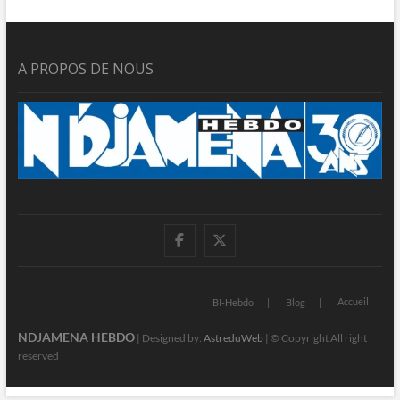
A PROPOS DE NOUS
facebook
twitter
Accueil
BI-Hebdo
Blog
NDJAMENA HEBDO
| Designed by:
AstreduWeb
| © Copyright All right
reserved