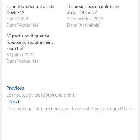
o
o
La politique sur un air de
“Je ne suis pas un politicien
u
u
r
r
Covid-19
du bar Mamira”
p
p
2 juin 2020
11 novembre 2019
a
a
r
r
Dans "Actualités"
Dans "Actualités"
t
t
a
a
60 partis politiques de
g
g
e
e
l’opposition soutiennent
r
r
s
s
leur chef
u
u
31 juillet 2020
r
r
F
X
Dans "Actualités"
a
(
c
o
e
u
b
v
o
r
o
e
Navigation
Previous
Previous
k
d
(
a
post:
Les routes du ciel s’ouvrent, enfin!
de
o
n
u
s
Next
Next
v
u
l’article
post:
Un partenariat fructueux pour la réussite du concours Ohada
r
n
e
e
d
n
a
o
n
u
s
v
u
e
n
l