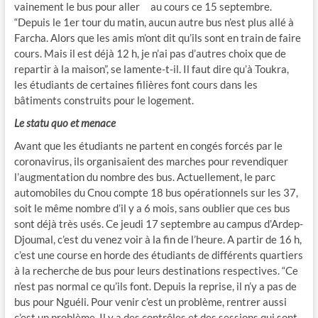
vainement le bus pour aller au cours ce 15 septembre.
“Depuis le 1er tour du matin, aucun autre bus n’est plus allé à
Farcha. Alors que les amis m’ont dit qu’ils sont en train de faire
cours. Mais il est déjà 12 h, je n’ai pas d’autres choix que de
repartir à la maison”, se lamente-t-il. Il faut dire qu’à Toukra,
les étudiants de certaines filières font cours dans les
bâtiments construits pour le logement.
Le statu quo et menace
Avant que les étudiants ne partent en congés forcés par le
coronavirus, ils organisaient des marches pour revendiquer
l’augmentation du nombre des bus. Actuellement, le parc
automobiles du Cnou compte 18 bus opérationnels sur les 37,
soit le même nombre d’il y a 6 mois, sans oublier que ces bus
sont déjà très usés. Ce jeudi 17 septembre au campus d’Ardep-
Djoumal, c’est du venez voir à la fin de l’heure. A partir de 16 h,
c’est une course en horde des étudiants de différents quartiers
à la recherche de bus pour leurs destinations respectives. “Ce
n’est pas normal ce qu’ils font. Depuis la reprise, il n’y a pas de
bus pour Nguéli. Pour venir c’est un problème, rentrer aussi
c’est un problème. Il y a des contrôles et des sessions qui sont