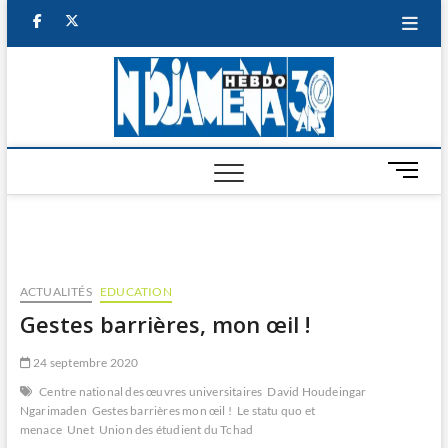
Skip
facebook
twitter
to
content
NDJAM
BI-HEBDO
HEBD
M
e
n
u
B
u
ACTUALITÉS
EDUCATION
t
Gestes barrières, mon œil !
t
o
24 septembre 2020
n
Centre national des œuvres universitaires
David Houdeingar
Ngarimaden
Gestes barrières mon œil !
Le statu quo et
menace
Unet
Union des étudient du Tchad