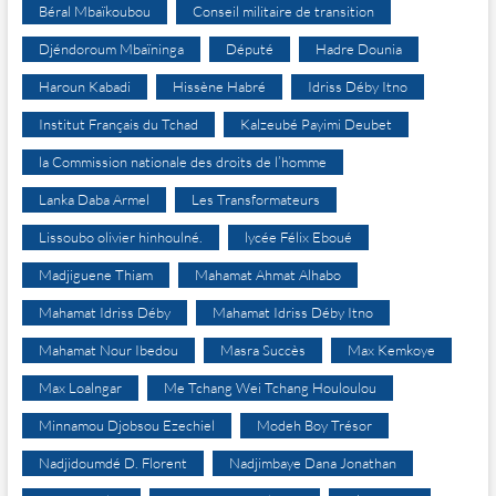
Béral Mbaïkoubou
Conseil militaire de transition
Djéndoroum Mbaïninga
Député
Hadre Dounia
Haroun Kabadi
Hissène Habré
Idriss Déby Itno
Institut Français du Tchad
Kalzeubé Payimi Deubet
la Commission nationale des droits de l’homme
Lanka Daba Armel
Les Transformateurs
Lissoubo olivier hinhoulné.
lycée Félix Eboué
Madjiguene Thiam
Mahamat Ahmat Alhabo
Mahamat Idriss Déby
Mahamat Idriss Déby Itno
Mahamat Nour Ibedou
Masra Succès
Max Kemkoye
Max Loalngar
Me Tchang Wei Tchang Houloulou
Minnamou Djobsou Ezechiel
Modeh Boy Trésor
Nadjidoumdé D. Florent
Nadjimbaye Dana Jonathan