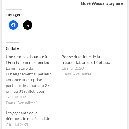
Boré Wassa, stagiaire
Partager :
C
C
l
l
i
i
q
q
u
u
e
e
z
r
Similaire
p
p
o
o
Une reprise disparate à
Baisse drastique de la
u
u
r
r
l’Enseignement supérieur
fréquentation des hôpitaux
p
p
Le ministère de
18 mai 2020
a
a
r
r
l’Enseignement supérieur
Dans "Actualités"
t
t
annonce une reprise
a
a
g
g
partielle des cours du 25
e
e
juin au 31 juillet, pour
r
r
s
s
permettre à certaines
16 juin 2020
u
u
facultés retardataires de
Dans "Actualités"
r
r
F
X
rattraper leurs
a
(
Les gagnants de la
c
o
programmes. A situation
e
u
démocratie maréchaliste
exceptionnelle, solution
b
v
7 juillet 2020
o
r
exceptionnelle. C’est par ces