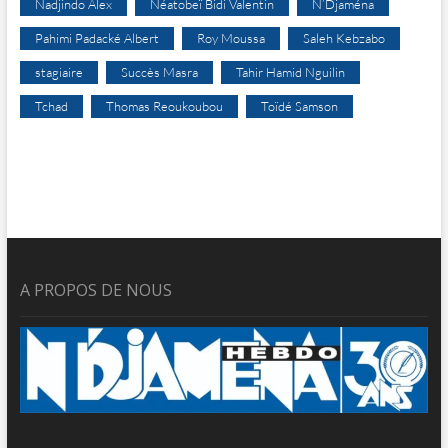
Nadjindo Alex
Néatobeï Bidi Valentin
N’Djaména
Pahimi Padacké Albert
Roy Moussa
Saleh Kebzabo
stagiaire
Succès Masra
Tahir Hamid Nguilin
Tchad
Thomas Reoukoubou
Toïdé Samson
A PROPOS DE NOUS