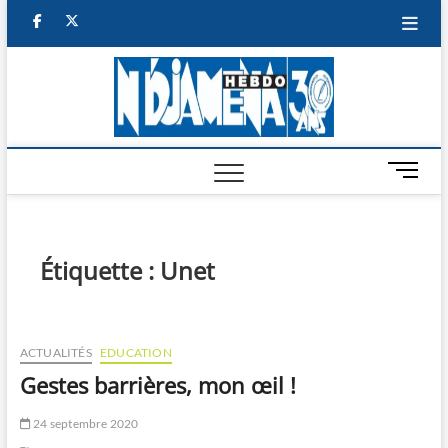
Skip
facebook
twitter
to
content
NDJAM
BI-HEBDO
HEBD
M
e
n
u
B
Étiquette :
Unet
u
t
t
o
ACTUALITÉS
EDUCATION
n
Gestes barrières, mon œil !
24 septembre 2020