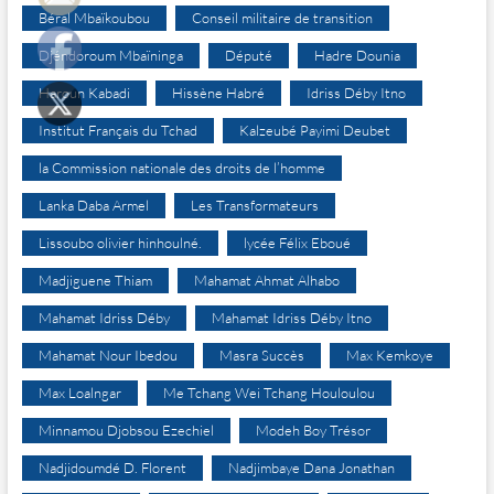
Béral Mbaïkoubou
Conseil militaire de transition
Djéndoroum Mbaïninga
Député
Hadre Dounia
Haroun Kabadi
Hissène Habré
Idriss Déby Itno
Institut Français du Tchad
Kalzeubé Payimi Deubet
la Commission nationale des droits de l’homme
Lanka Daba Armel
Les Transformateurs
Lissoubo olivier hinhoulné.
lycée Félix Eboué
Madjiguene Thiam
Mahamat Ahmat Alhabo
Mahamat Idriss Déby
Mahamat Idriss Déby Itno
Mahamat Nour Ibedou
Masra Succès
Max Kemkoye
Max Loalngar
Me Tchang Wei Tchang Houloulou
Minnamou Djobsou Ezechiel
Modeh Boy Trésor
Nadjidoumdé D. Florent
Nadjimbaye Dana Jonathan