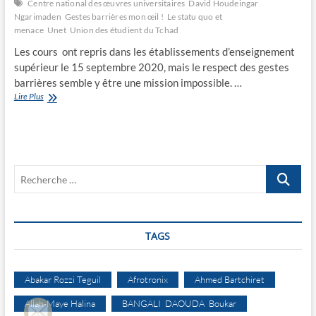
Centre national des œuvres universitaires
David Houdeingar
Ngarimaden
Gestes barrières mon œil !
Le statu quo et
menace
Unet
Union des étudient du Tchad
Les cours ont repris dans les établissements d’enseignement
supérieur le 15 septembre 2020, mais le respect des gestes
barrières semble y être une mission impossible. …
Gestes
Lire Plus
barrières,
mon
œil
!
Recherche
…
TAGS
Abakar Rozzi Teguil
Afrotronix
Ahmed Bartchiret
Allah-Maye Halina
BANGALI DAOUDA Boukar