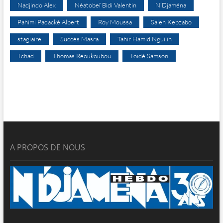
Nadjindo Alex
Néatobeï Bidi Valentin
N’Djaména
Pahimi Padacké Albert
Roy Moussa
Saleh Kebzabo
stagiaire
Succès Masra
Tahir Hamid Nguilin
Tchad
Thomas Reoukoubou
Toïdé Samson
A PROPOS DE NOUS