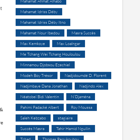
Mahamat Ahmat Alhabo
et
Mahamat Idriss Déby
Mahamat Idriss Déby Itno
Mahamat Nour Ibedou
Masra Succès
Max Kemkoye
Max Loalngar
Me Tchang Wei Tchang Houloulou
Minnamou Djobsou Ezechiel
Modeh Boy Trésor
Nadjidoumdé D. Florent
Nadjimbaye Dana Jonathan
Nadjindo Alex
Néatobeï Bidi Valentin
N’Djaména
Pahimi Padacké Albert
Roy Moussa
 &
Saleh Kebzabo
stagiaire
re
Succès Masra
Tahir Hamid Nguilin
Tchad
Thomas Reoukoubou