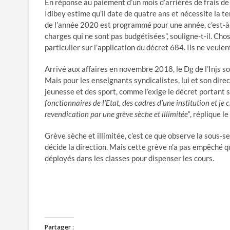
En réponse au paiement d’un mois d’arriérés de frais d
Idibey estime qu’il date de quatre ans et nécessite la t
de l’année 2020 est programmé pour une année, c’est-à
charges qui ne sont pas budgétisées”, souligne-t-il. Ch
particulier sur l’application du décret 684. Ils ne veule
Arrivé aux affaires en novembre 2018, le Dg de l’Injs sou
Mais pour les enseignants syndicalistes, lui et son dir
jeunesse et des sport, comme l’exige le décret portant st
fonctionnaires de l’Etat, des cadres d’une institution et je
revendication par une grève sèche et illimitée”
, réplique le
Grève sèche et illimitée, c’est ce que observe la sous-se
décide la direction. Mais cette grève n’a pas empêché que
déployés dans les classes pour dispenser les cours.
Partager :