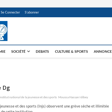
Se Connecter
S’abonner
NDJAMENA HEBDO
BI-HEBDO
MIE
SOCIÉTÉ
DEBATS
CULTURE & SPORTS
ANNONCE
e Dg
Institut national de la jeunesse et des sports
Moussa Hassan Idibey
jeunesse et des sports (Injs) observent une grève sèche et illimitée
de cette institution.