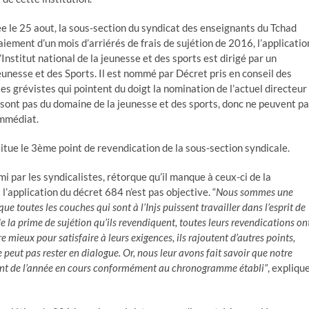
ée le 25 aout, la sous-section du syndicat des enseignants du Tchad
paiement d’un mois d’arriérés de frais de sujétion de 2016, l’applicatio
’Institut national de la jeunesse et des sports est dirigé par un
eunesse et des Sports. Il est nommé par Décret pris en conseil des
 les grévistes qui pointent du doigt la nomination de l’actuel directeur
e sont pas du domaine de la jeunesse et des sports, donc ne peuvent p
immédiat.
tue le 3ème point de revendication de la sous-section syndicale.
i par les syndicalistes, rétorque qu’il manque à ceux-ci de la
l’application du décret 684 n’est pas objective. “
Nous sommes une
ue toutes les couches qui sont à l’Injs puissent travailler dans l’esprit de
e la prime de sujétion qu’ils revendiquent, toutes leurs revendications on
e mieux pour satisfaire à leurs exigences, ils rajoutent d’autres points,
peut pas rester en dialogue. Or, nous leur avons fait savoir que notre
ment de l’année en cours conformément au chronogramme établi”
, expliqu