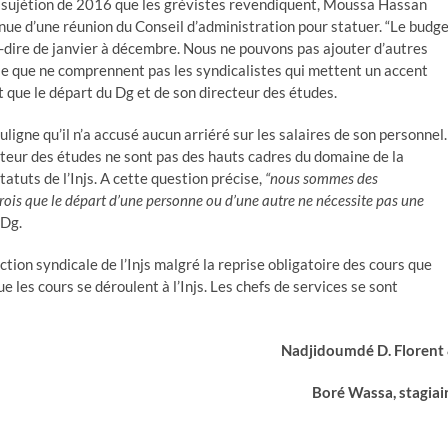
e sujétion de 2016 que les grévistes revendiquent, Moussa Hassan
enue d’une réunion du Conseil d’administration pour statuer. “Le budg
-dire de janvier à décembre. Nous ne pouvons pas ajouter d’autres
ose que ne comprennent pas les syndicalistes qui mettent un accent
nt que le départ du Dg et de son directeur des études.
ligne qu’il n’a accusé aucun arriéré sur les salaires de son personnel.
ecteur des études ne sont pas des hauts cadres du domaine de la
atuts de l’Injs. A cette question précise,
“nous sommes des
 crois que le départ d’une personne ou d’une autre ne nécessite pas une
 Dg.
ction syndicale de l’Injs malgré la reprise obligatoire des cours que
 les cours se déroulent à l’Injs. Les chefs de services se sont
Nadjidoumdé D. Florent
Boré Wassa, stagiai