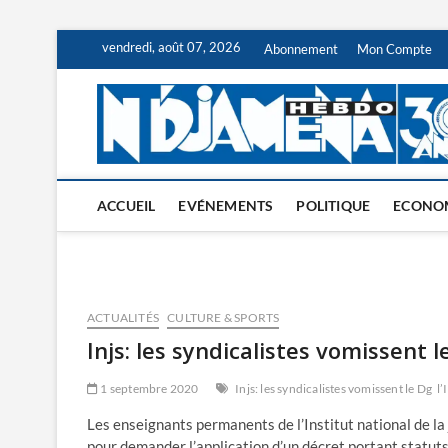
Skip
vendredi, août 07, 2026
Abonnement
Mon Compte
to
content
ACCUEIL
EVÉNEMENTS
POLITIQUE
ECONO
ACTUALITÉS
CULTURE & SPORTS
Injs: les syndicalistes vomissent l
1 septembre 2020
Injs: les syndicalistes vomissent le Dg
l’
Les enseignants permanents de l’Institut national de la 
pour demander l’application d’un décret portant statuts 