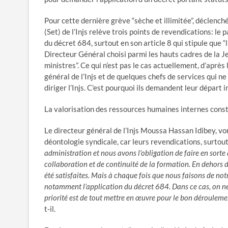
Pour cette dernière grève “sèche et illimitée”, déclench
(Set) de l’Injs relève trois points de revendications: le 
du décret 684, surtout en son article 8 qui stipule que “l
Directeur Général choisi parmi les hauts cadres de la J
ministres”. Ce qui n’est pas le cas actuellement, d’après
général de l’Injs et de quelques chefs de services qui n
diriger l’Injs. C’est pourquoi ils demandent leur départ 
La valorisation des ressources humaines internes consti
Le directeur général de l’Injs Moussa Hassan Idibey, vom
déontologie syndicale, car leurs revendications, surtout 
administration et nous avons l’obligation de faire en sorte q
collaboration et de continuité de la formation. En dehors d
été satisfaites. Mais à chaque fois que nous faisons de notr
notamment l’application du décret 684. Dans ce cas, on ne 
priorité est de tout mettre en œuvre pour le bon déroule
t-il.