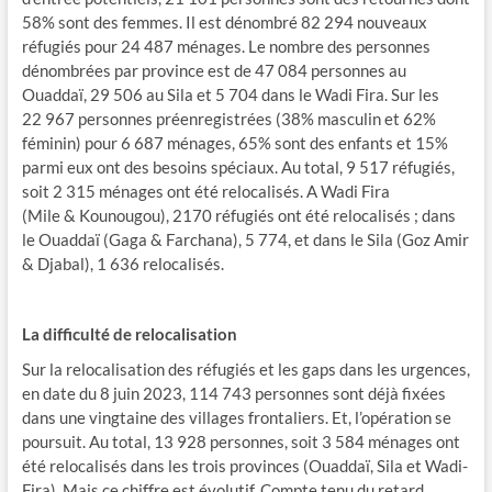
58% sont des femmes. Il est dénombré 82 294 nouveaux
réfugiés pour 24 487 ménages. Le nombre des personnes
dénombrées par province est de 47 084 personnes au
Ouaddaï, 29 506 au Sila et 5 704 dans le Wadi Fira. Sur les
22 967 personnes préenregistrées (38% masculin et 62%
féminin) pour 6 687 ménages, 65% sont des enfants et 15%
parmi eux ont des besoins spéciaux. Au total, 9 517 réfugiés,
soit 2 315 ménages ont été relocalisés. A Wadi Fira
(Mile & Kounougou), 2170 réfugiés ont été relocalisés ; dans
le Ouaddaï (Gaga & Farchana), 5 774, et dans le Sila (Goz Amir
& Djabal), 1 636 relocalisés.
La difficulté de relocalisation
Sur la relocalisation des réfugiés et les gaps dans les urgences,
en date du 8 juin 2023, 114 743 personnes sont déjà fixées
dans une vingtaine des villages frontaliers. Et, l’opération se
poursuit. Au total, 13 928 personnes, soit 3 584 ménages ont
été relocalisés dans les trois provinces (Ouaddaï, Sila et Wadi-
Fira). Mais ce chiffre est évolutif. Compte tenu du retard