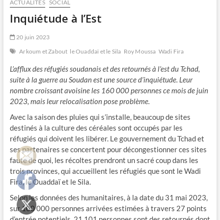
ACTUALITÉS
SOCIAL
Inquiétude à l’Est
20 juin 2023
Arkoum et Zabout
le Ouaddaï et le Sila
Roy Moussa
Wadi Fira
L’afflux des réfugiés soudanais et des retournés à l’est du Tchad,
suite à la guerre au Soudan est une source d’inquiétude. Leur
nombre croissant avoisine les 160 000 personnes ce mois de juin
2023, mais leur relocalisation pose problème.
Avec la saison des pluies qui s’installe, beaucoup de sites
destinés à la culture des céréales sont occupés par les
réfugiés qui doivent les libérer. Le gouvernement du Tchad et
ses partenaires se concertent pour décongestionner ces sites
faute de quoi, les récoltes prendront un sacré coup dans les
trois provinces, qui accueillent les réfugiés que sont le Wadi
Fira, le Ouaddaï et le Sila.
Selon les données des humanitaires, à la date du 31 mai 2023,
sur 100 000 personnes arrivées estimées à travers 27 points
d’entrée potentiels, 21 101 personnes sont des retournés dont