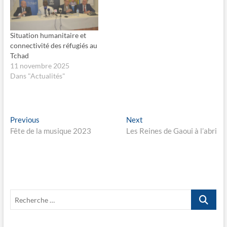
o
n
u
s
v
u
r
n
e
e
Situation humanitaire et
d
n
a
o
connectivité des réfugiés au
n
u
s
v
Tchad
u
e
11 novembre 2025
n
l
e
l
Dans "Actualités"
n
e
o
f
u
e
v
n
e
ê
l
t
Navigation
Previous
Next
Previous
Next
l
r
e
e
post:
post:
Fête de la musique 2023
Les Reines de Gaoui à l’abri
de
f
)
e
n
l’article
ê
t
r
e
)
Recherche
…