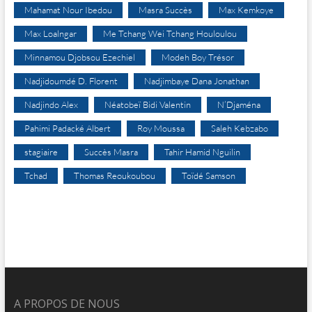
Mahamat Nour Ibedou
Masra Succès
Max Kemkoye
Max Loalngar
Me Tchang Wei Tchang Houloulou
Minnamou Djobsou Ezechiel
Modeh Boy Trésor
Nadjidoumdé D. Florent
Nadjimbaye Dana Jonathan
Nadjindo Alex
Néatobeï Bidi Valentin
N’Djaména
Pahimi Padacké Albert
Roy Moussa
Saleh Kebzabo
stagiaire
Succès Masra
Tahir Hamid Nguilin
Tchad
Thomas Reoukoubou
Toïdé Samson
A PROPOS DE NOUS