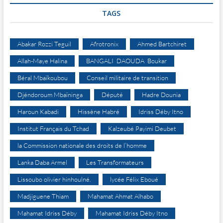
TAGS
Abakar Rozzi Teguil
Afrotronix
Ahmed Bartchiret
Allah-Maye Halina
BANGALI DAOUDA Boukar
Béral Mbaïkoubou
Conseil militaire de transition
Djéndoroum Mbaïninga
Député
Hadre Dounia
Haroun Kabadi
Hissène Habré
Idriss Déby Itno
Institut Français du Tchad
Kalzeubé Payimi Deubet
la Commission nationale des droits de l’homme
Lanka Daba Armel
Les Transformateurs
Lissoubo olivier hinhoulné.
lycée Félix Eboué
Madjiguene Thiam
Mahamat Ahmat Alhabo
Mahamat Idriss Déby
Mahamat Idriss Déby Itno