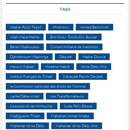
TAGS
Abakar Rozzi Teguil
Afrotronix
Ahmed Bartchiret
Allah-Maye Halina
BANGALI DAOUDA Boukar
Béral Mbaïkoubou
Conseil militaire de transition
Djéndoroum Mbaïninga
Député
Hadre Dounia
Haroun Kabadi
Hissène Habré
Idriss Déby Itno
Institut Français du Tchad
Kalzeubé Payimi Deubet
la Commission nationale des droits de l’homme
Lanka Daba Armel
Les Transformateurs
Lissoubo olivier hinhoulné.
lycée Félix Eboué
Madjiguene Thiam
Mahamat Ahmat Alhabo
Mahamat Idriss Déby
Mahamat Idriss Déby Itno