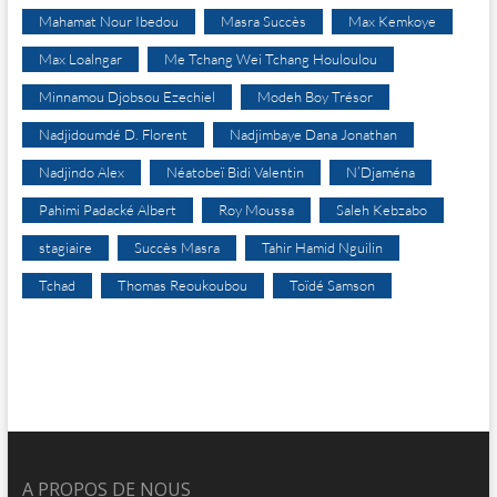
Mahamat Nour Ibedou
Masra Succès
Max Kemkoye
Max Loalngar
Me Tchang Wei Tchang Houloulou
Minnamou Djobsou Ezechiel
Modeh Boy Trésor
Nadjidoumdé D. Florent
Nadjimbaye Dana Jonathan
Nadjindo Alex
Néatobeï Bidi Valentin
N’Djaména
Pahimi Padacké Albert
Roy Moussa
Saleh Kebzabo
stagiaire
Succès Masra
Tahir Hamid Nguilin
Tchad
Thomas Reoukoubou
Toïdé Samson
A PROPOS DE NOUS