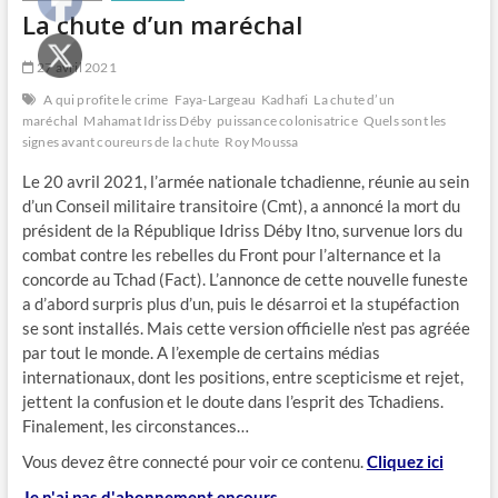
La chute d’un maréchal
27 avril 2021
A qui profite le crime
Faya-Largeau
Kadhafi
La chute d’un
maréchal
Mahamat Idriss Déby
puissance colonisatrice
Quels sont les
signes avant coureurs de la chute
Roy Moussa
Le 20 avril 2021, l’armée nationale tchadienne, réunie au sein
d’un Conseil militaire transitoire (Cmt), a annoncé la mort du
président de la République Idriss Déby Itno, survenue lors du
combat contre les rebelles du Front pour l’alternance et la
concorde au Tchad (Fact). L’annonce de cette nouvelle funeste
a d’abord surpris plus d’un, puis le désarroi et la stupéfaction
se sont installés. Mais cette version officielle n’est pas agréée
par tout le monde. A l’exemple de certains médias
internationaux, dont les positions, entre scepticisme et rejet,
jettent la confusion et le doute dans l’esprit des Tchadiens.
Finalement, les circonstances…
Vous devez être connecté pour voir ce contenu.
Cliquez ici
Je n'ai pas d'abonnement encours.