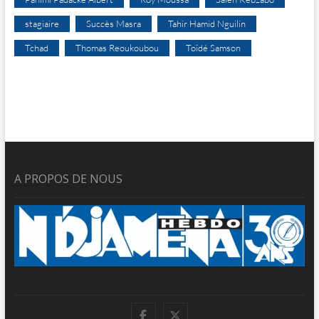
stagiaire
Succès Masra
Tahir Hamid Nguilin
Tchad
Thomas Reoukoubou
Toïdé Samson
A PROPOS DE NOUS
facebook
twitter