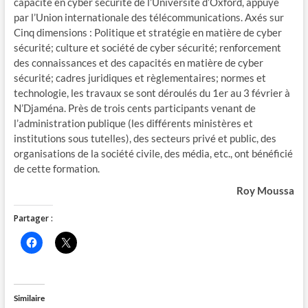
capacité en cyber sécurité de l’Université d’Oxford, appuyé
par l’Union internationale des télécommunications. Axés sur
Cinq dimensions : Politique et stratégie en matière de cyber
sécurité; culture et société de cyber sécurité; renforcement
des connaissances et des capacités en matière de cyber
sécurité; cadres juridiques et règlementaires; normes et
technologie, les travaux se sont déroulés du 1er au 3 février à
N’Djaména. Près de trois cents participants venant de
l’administration publique (les différents ministères et
institutions sous tutelles), des secteurs privé et public, des
organisations de la société civile, des média, etc., ont bénéficié
de cette formation.
Roy Moussa
Partager :
C
C
l
l
i
i
q
q
u
u
e
e
z
r
Similaire
p
p