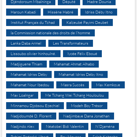
Djéndoroum Mbaïninga
Député
Hadre Dounia
Haroun Kabadi
Hissène Habré
Idriss Déby Itno
Institut Français du Tchad
Kalzeubé Payimi Deubet
la Commission nationale des droits de l’homme
Lanka Daba Armel
Les Transformateurs
Lissoubo olivier hinhoulné.
lycée Félix Eboué
Madjiguene Thiam
Mahamat Ahmat Alhabo
Mahamat Idriss Déby
Mahamat Idriss Déby Itno
Mahamat Nour Ibedou
Masra Succès
Max Kemkoye
Max Loalngar
Me Tchang Wei Tchang Houloulou
Minnamou Djobsou Ezechiel
Modeh Boy Trésor
Nadjidoumdé D. Florent
Nadjimbaye Dana Jonathan
Nadjindo Alex
Néatobeï Bidi Valentin
N’Djaména
Pahimi Padacké Albert
Roy Moussa
Saleh Kebzabo