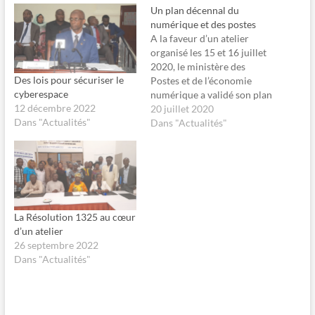
o
o
Un plan décennal du
u
u
r
r
numérique et des postes
p
p
A la faveur d’un atelier
a
a
r
r
organisé les 15 et 16 juillet
t
t
2020, le ministère des
a
a
g
g
Des lois pour sécuriser le
Postes et de l’économie
e
e
cyberespace
numérique a validé son plan
r
r
s
s
12 décembre 2022
stratégique de
20 juillet 2020
u
u
Dans "Actualités"
r
r
développement du
Dans "Actualités"
F
X
numérique et des postes
a
(
c
o
pour la décennie 2020-
e
u
2030. La validation de ce
b
v
o
r
plan de développement du
o
e
numérique et des postes
k
d
(
a
intervient une…
o
n
La Résolution 1325 au cœur
u
s
d’un atelier
v
u
r
n
26 septembre 2022
e
e
Dans "Actualités"
d
n
a
o
n
u
s
v
u
e
n
l
e
l