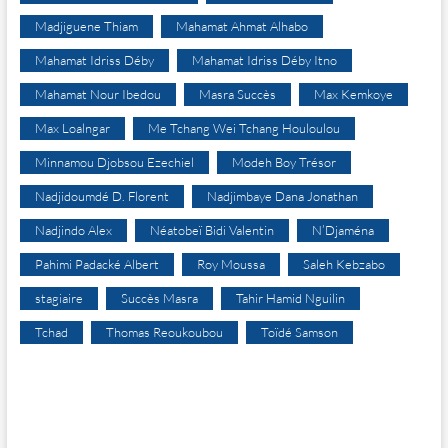
Madjiguene Thiam
Mahamat Ahmat Alhabo
Mahamat Idriss Déby
Mahamat Idriss Déby Itno
Mahamat Nour Ibedou
Masra Succès
Max Kemkoye
Max Loalngar
Me Tchang Wei Tchang Houloulou
Minnamou Djobsou Ezechiel
Modeh Boy Trésor
Nadjidoumdé D. Florent
Nadjimbaye Dana Jonathan
Nadjindo Alex
Néatobeï Bidi Valentin
N’Djaména
Pahimi Padacké Albert
Roy Moussa
Saleh Kebzabo
stagiaire
Succès Masra
Tahir Hamid Nguilin
Tchad
Thomas Reoukoubou
Toïdé Samson