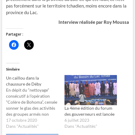
pas forcément sur le territoire tchadien, moins encore dans la
province du Lac.
Interview réalisée par
Roy Moussa
Partager :
C
C
l
l
i
i
q
q
u
u
e
e
z
r
Similaire
p
p
o
o
Un caillou dans la
u
u
r
r
chaussure de Déby
p
p
En dépit du “nettoyage”
a
a
r
r
consécutif à l’opération
t
t
“Colère de Bohoma”, censée
a
a
g
g
La 4ème édition du forum
sonner le glas des activités
e
e
des gouverneurs est lancée
des groupes armés non
r
r
s
s
6 juillet 2023
étatiques, la situation
17 octobre 2020
u
u
Dans "Actualités"
sécuritaire demeure volatile
Dans "Actualités"
r
r
F
X
et préoccupante dans la
a
(