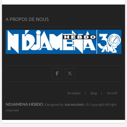
A PROPOS DE NOUS
facebook
twitter
Accueil
BI-Hebdo
Blog
NDJAMENA HEBDO
| Designed by:
AstreduWeb
| © Copyright All right
reserved