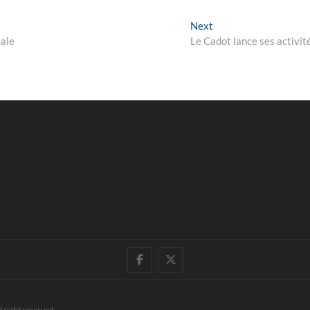
Next
Next
post:
cale
Le Cadot lance ses activit
facebook
twitter
l right reserved