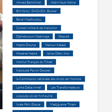
Ahmed Bartchiret
Allah-Maye Halina
BANGALI DAOUDA Boukar
Béral Mbaïkoubou
Conseil militaire de transition
Djéndoroum Mbaïninga
Député
Hadre Dounia
Haroun Kabadi
Hissène Habré
Idriss Déby Itno
Institut Français du Tchad
Kalzeubé Payimi Deubet
la Commission nationale des droits de l’homme
Lanka Daba Armel
Les Transformateurs
Lissoubo olivier hinhoulné.
lycée Félix Eboué
Madjiguene Thiam