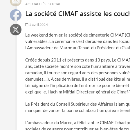
ACTUALITÉS
SOCIAL
La société CIMAF assiste les couc
1 avril 2024
Le weekend dernier, la société de cimenterie CIMAF (Ci
vulnérables. La cérémonie s’est déroulée dans les locau
l’Ambassadeur de Maroc au Tchad, du Président du Csai 
Créée depuis 2011 et présents dans 13 pays, Le CIMAF-
ans, cette société montre son côté humanitaire à traver
ramadan, il tourne son regard vers des personnes vuln
démunies,…). A ces dernières, il a distribué des kits ali
témoigne de l’implication de l’entreprise pour le bien-êt
explique le, Hachim Mifdal Directeur général de Cimaf-
Le Président du Conseil Supérieur des Affaires Islamique
manquer de vanter la bonne collaboration qui existe ent
L’ambassadeur du Maroc, a félicitant le CIMAF-Tchad pou
sociales de ce genre pour contribuer au bien-être de tou