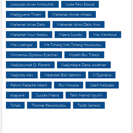
Lissoubo olivier hinhoulné.
lycée Félix Eboué
Madjiguene Thiam
Mahamat Ahmat Alhabo
Mahamat Idriss Déby
Mahamat Idriss Déby Itno
Mahamat Nour Ibedou
Masra Succès
Max Kemkoye
Max Loalngar
Me Tchang Wei Tchang Houloulou
Minnamou Djobsou Ezechiel
Modeh Boy Trésor
Nadjidoumdé D. Florent
Nadjimbaye Dana Jonathan
Nadjindo Alex
Néatobeï Bidi Valentin
N’Djaména
Pahimi Padacké Albert
Roy Moussa
Saleh Kebzabo
stagiaire
Succès Masra
Tahir Hamid Nguilin
Tchad
Thomas Reoukoubou
Toïdé Samson