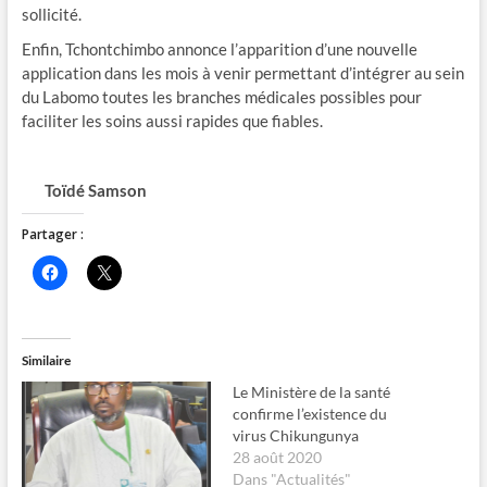
sollicité.
Enfin, Tchontchimbo annonce l’apparition d’une nouvelle
application dans les mois à venir permettant d’intégrer au sein
du Labomo toutes les branches médicales possibles pour
faciliter les soins aussi rapides que fiables.
Toïdé Samson
Partager :
C
C
l
l
i
i
q
q
u
u
e
e
z
r
Similaire
p
p
o
o
Le Ministère de la santé
u
u
r
r
confirme l’existence du
p
p
virus Chikungunya
a
a
r
r
28 août 2020
t
t
Dans "Actualités"
a
a