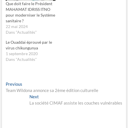
g
g
Que doit faire le Président
e
e
MAHAMAT IDRISS ITNO
r
r
s
s
pour moderniser le Système
u
u
sanitaire ?
r
r
F
X
22 mai 2024
a
(
c
o
Dans "Actualités"
e
u
b
v
Le Ouaddaï éprouvé par le
o
r
o
e
virus chikungunya
k
d
1 septembre 2020
(
a
o
n
Dans "Actualités"
u
s
v
u
r
n
e
e
d
n
a
o
Navigation
Previous
Previous
n
u
s
v
post:
Team Wildona annonce sa 2ème édition culturelle
u
e
de
n
l
Next
Next
e
l
l’article
post:
n
e
La société CIMAF assiste les couches vulnérables
o
f
u
e
v
n
e
ê
l
t
l
r