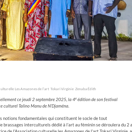
culturelle Les Amazones de l’art
Tokari Virginie
Zenaba Édith
e
iciellement ce jeudi 2 septembre 2025, la 4
édition de son festival
ace culturel Talino Manu de N’Djaména.
ois notions fondamentales qui constituent le socle de tout
brassages interculturels dédié à l’art au féminin se déroulera du 2 
ce de l’Association culturelle les Amazones de l’art Tokari Virginie, a