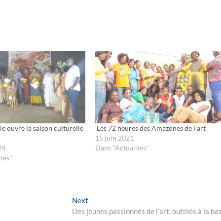
e ouvre la saison culturelle
Les 72 heures des Amazones de l’art
15 juin 2021
24
Dans "Actualités"
tés"
Next
Next
post:
Des jeunes passionnés de l’art, outillés à la ba