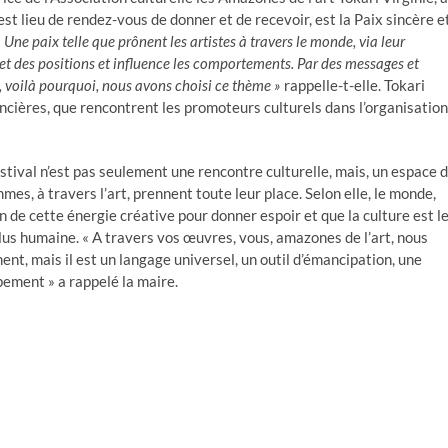
est lieu de rendez-vous de donner et de recevoir, est la Paix sincère e
 Une paix telle que prônent les artistes à travers le monde, via leur
x et des positions et influence les comportements. Par des messages et
c, voilà pourquoi, nous avons choisi ce thème »
rappelle-t-elle. Tokari
nancières, que rencontrent les promoteurs culturels dans l’organisation
tival n’est pas seulement une rencontre culturelle, mais, un espace 
mmes, à travers l’art, prennent toute leur place. Selon elle, le monde,
n de cette énergie créative pour donner espoir et que la culture est l
 plus humaine. « A travers vos œuvres, vous, amazones de l’art, nous
ent, mais il est un langage universel, un outil d’émancipation, une
pement » a rappelé la maire.