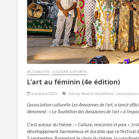
ACTUALITÉS
CULTURE & SPORTS
L’art au féminin (4e édition)
4 octobre 2025
L’art au féminin (4e édition)
L’association 
L’association culturelle Les Amazones de l’art, a lancé off
dénommé : « Le Tourbillon des Amazones de l’art » à l’esp
C’est autour du thème :
« Culture, rencontre et paix »
, tr
développement harmonieux et durable que ce festival de 
5 septembre. Rappelant le choix du thème, la coordinatri