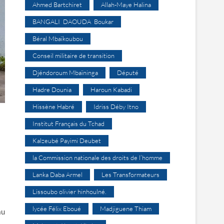
Ahmed Bartchiret
Allah-Maye Halina
BANGALI DAOUDA Boukar
Béral Mbaïkoubou
Conseil militaire de transition
Djéndoroum Mbaïninga
Député
Hadre Dounia
Haroun Kabadi
Hissène Habré
Idriss Déby Itno
Institut Français du Tchad
Kalzeubé Payimi Deubet
la Commission nationale des droits de l’homme
Lanka Daba Armel
Les Transformateurs
Lissoubo olivier hinhoulné.
lycée Félix Eboué
Madjiguene Thiam
au