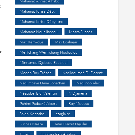
Mahamat Ahmat Alhabo
t
Mahamat Idriss Déby
Mahamat Idriss Déby Itno
Mahamat Nour Ibedou
Masra Succès
Max Kemkoye
Max Loalngar
de
Me Tchang Wei Tchang Houloulou
Minnamou Djobsou Ezechiel
e
Modeh Boy Trésor
Nadjidoumdé D. Florent
Nadjimbaye Dana Jonathan
Nadjindo Alex
Néatobeï Bidi Valentin
N’Djaména
Pahimi Padacké Albert
Roy Moussa
Saleh Kebzabo
stagiaire
Succès Masra
Tahir Hamid Nguilin
Tchad
Thomas Reoukoubou