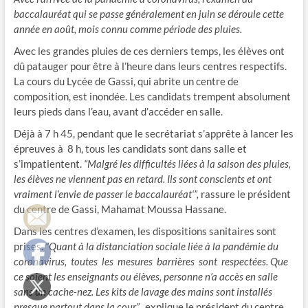
baccalauréat qui se passe généralement en juin se déroule cette
année en août, mois connu comme période des pluies.
Avec les grandes pluies de ces derniers temps, les élèves ont
dû patauger pour être à l’heure dans leurs centres respectifs.
La cours du Lycée de Gassi, qui abrite un centre de
composition, est inondée. Les candidats trempent absolument
leurs pieds dans l’eau, avant d’accéder en salle.
Déjà à 7 h 45, pendant que le secrétariat s’apprête à lancer les
épreuves à 8 h, tous les candidats sont dans salle et
s’impatientent.
“Malgré les difficultés liées à la saison des pluies,
les élèves ne viennent pas en retard. Ils sont conscients et ont
vraiment l’envie de passer le baccalauréat‘”,
rassure le président
du centre de Gassi, Mahamat Moussa Hassane.
Dans les centres d’examen, les dispositions sanitaires sont
prises.
“Quant à la distanciation sociale liée à la pandémie du
coronavirus, toutes les mesures barrières sont respectées. Que
ce soient les enseignants ou élèves, personne n’a accès en salle
sans un cache-nez. Les kits de lavage des mains sont installés
presque partout dans la cour”,
explique le président du centre