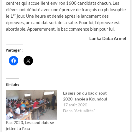
centres qui accueillent environ 1600 candidats chacun. Les
élèves ont débuté avec une épreuve de français ou philosophie
er
le 1
jour. Une heure et demie après le lancement des
épreuves, un candidat sort de la salle. Pour lui, l’épreuve est
abordable. Apparemment, le bac commence bien pour lui.
Lanka Daba Armel
Partager :
C
C
l
l
i
i
q
q
u
u
e
e
z
r
Similaire
p
p
o
o
La session du bac d’août
u
u
r
r
2020 lancée à Koundoul
p
p
17 août 2020
a
a
r
r
Dans "Actualités"
t
t
a
a
g
g
Bac 2023, Les candidats se
e
e
jettent à l’eau
r
r