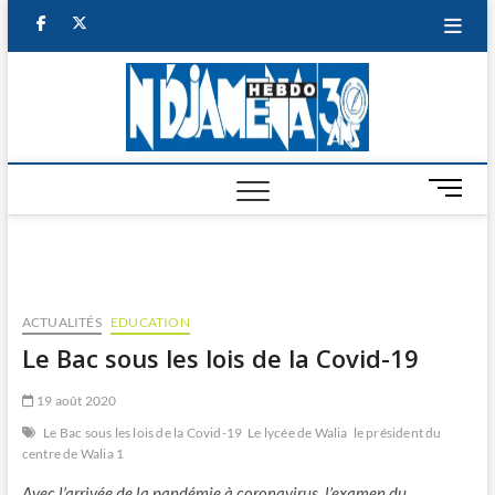
Skip
facebook
twitter
to
content
NDJAM
BI-HEBDO
HEBD
M
e
n
u
B
u
ACTUALITÉS
EDUCATION
t
Le Bac sous les lois de la Covid-19
t
o
19 août 2020
n
Le Bac sous les lois de la Covid-19
Le lycée de Walia
le président du
centre de Walia 1
Avec l’arrivée de la pandémie à coronavirus, l’examen du