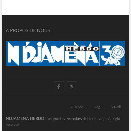
A PROPOS DE NOUS
facebook
twitter
Accueil
BI-Hebdo
Blog
NDJAMENA HEBDO
| Designed by:
AstreduWeb
| © Copyright All right
reserved