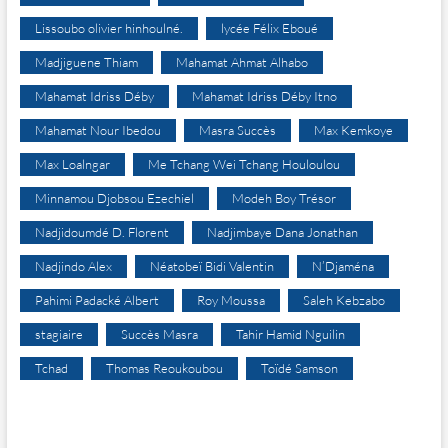
Lissoubo olivier hinhoulné.
lycée Félix Eboué
Madjiguene Thiam
Mahamat Ahmat Alhabo
Mahamat Idriss Déby
Mahamat Idriss Déby Itno
Mahamat Nour Ibedou
Masra Succès
Max Kemkoye
Max Loalngar
Me Tchang Wei Tchang Houloulou
Minnamou Djobsou Ezechiel
Modeh Boy Trésor
Nadjidoumdé D. Florent
Nadjimbaye Dana Jonathan
Nadjindo Alex
Néatobeï Bidi Valentin
N’Djaména
Pahimi Padacké Albert
Roy Moussa
Saleh Kebzabo
stagiaire
Succès Masra
Tahir Hamid Nguilin
Tchad
Thomas Reoukoubou
Toïdé Samson