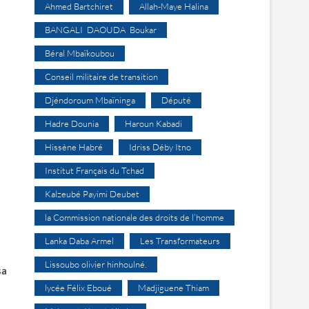
Ahmed Bartchiret
Allah-Maye Halina
BANGALI DAOUDA Boukar
Béral Mbaïkoubou
Conseil militaire de transition
Djéndoroum Mbaïninga
Député
Hadre Dounia
Haroun Kabadi
Hissène Habré
Idriss Déby Itno
Institut Français du Tchad
Kalzeubé Payimi Deubet
la Commission nationale des droits de l’homme
Lanka Daba Armel
Les Transformateurs
Lissoubo olivier hinhoulné.
sa
lycée Félix Eboué
Madjiguene Thiam