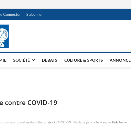
Se Connecter
S’abonner
NDJAMENA HEBDO
BI-HEBDO
MIE
SOCIÉTÉ
DEBATS
CULTURE & SPORTS
ANNONCE
te contre COVID-19
ours des nouvelles de lutte contre COVID-19
Madjibeye Joëlle
Régine Pulchérie