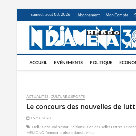
Skip
samedi, août 08, 2026
Abonnement
Mon Compte
to
content
ACCUEIL
EVÉNEMENTS
POLITIQUE
ECONO
ACTUALITÉS
CULTURE & SPORTS
Le concours des nouvelles de lut
15 mai 2020
Déli Sainzoumi Nestor
Éditions Salon des Belles Lettres
Le conc
MEMONG
Remuer la plume dans le virus