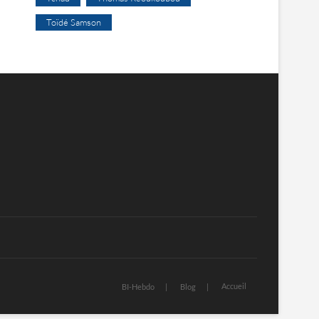
Toïdé Samson
Accueil
BI-Hebdo
Blog