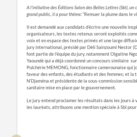
A l’initiative des Éditions Salon des Belles Lettres (Sbl), 
grand public, il a pour thème:
“Remuer la plume dans le vi
Il est demandé aux candidats d’écrire une nouvelle insp
organisateurs, les textes retenus seront exploités comme 
voix et en espace des textes primés et une large diffusio
jury international, présidé par Déli Sainzoumi Nestor (
font partie de l’équipe du jury, notamment Olgatine Ngo
Yaoundé qui a déjà coordonné un concours similaire sur 
Pulchérie MEMONG, fonctionnaire camerounaise qui jouit
faveur des enfants, des étudiants et des femmes; et la
N’Djaména et présidente de la sous-commission sensibili
sanitaire mise en place par le gouvernement.
Le jury entend proclamer les résultats dans les jours à v
les lauréats, attribuons une mention spéciale à Sbl pour l