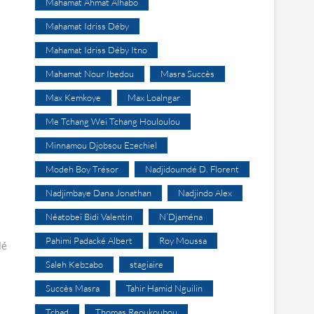
Mahamat Ahmat Alhabo
Mahamat Idriss Déby
Mahamat Idriss Déby Itno
Mahamat Nour Ibedou
Masra Succès
Max Kemkoye
Max Loalngar
Me Tchang Wei Tchang Houloulou
Minnamou Djobsou Ezechiel
Modeh Boy Trésor
Nadjidoumdé D. Florent
Nadjimbaye Dana Jonathan
Nadjindo Alex
Néatobeï Bidi Valentin
N’Djaména
Pahimi Padacké Albert
Roy Moussa
lé
Saleh Kebzabo
stagiaire
Succès Masra
Tahir Hamid Nguilin
Tchad
Thomas Reoukoubou